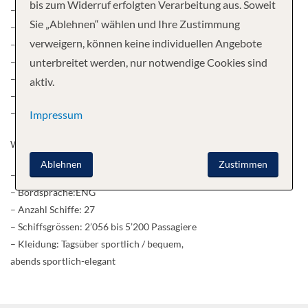
bis zum Widerruf erfolgten Verarbeitung aus. Soweit
– Vielseitiges Unterhaltungs- und Bordprogramm
Sie „Ablehnen“ wählen und Ihre Zustimmung
– Geräumige Kabinen
verweigern, können keine individuellen Angebote
– Familienkabinen bis zur 5er-Belegung
– Hervorragendes Preis-Leistungs-Verhältnis
unterbreitet werden, nur notwendige Cookies sind
– Familienreederei mit qualifi ziertem Personal
aktiv.
– Speziell entwickelte Kinder- und Jugendprogramme
– Bequeme und lockere Bordatmosphäre
Impressum
Weitere Facts:
Ablehnen
Zustimmen
– Kategorie: 3.5 bis 4*
– Bordsprache:ENG
– Anzahl Schiffe: 27
– Schiffsgrössen: 2’056 bis 5’200 Passagiere
– Kleidung: Tagsüber sportlich / bequem,
abends sportlich-elegant