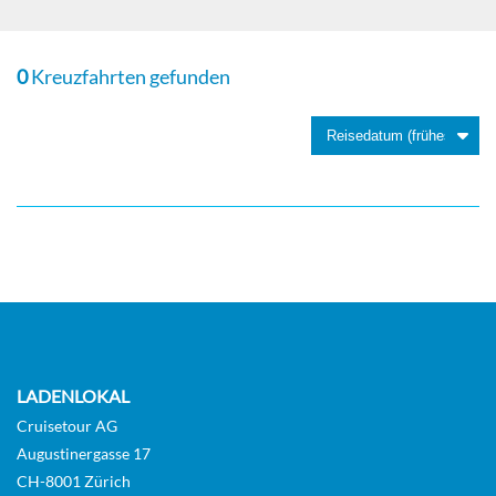
0
Kreuzfahrten gefunden
LADENLOKAL
Cruisetour AG
Augustinergasse 17
CH-8001 Zürich