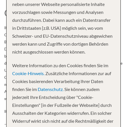
neben unserer Webseite personalisierte Inhalte
CARNIVAL CRUISE LINE
vorzuschlagen sowie Messungen und Analysen
durchzuführen. Dabei kann auch ein Datentransfer
Ihre Vorteile
in Drittstaaten [z.B. USA] möglich sein, wo vom
Carnival Cruise Line vermittelt den “American Way of Life” in allen
Schweizer- und EU-Datenschutzniveau abgewichen
Bereichen.
werden kann und Zugriffe von dortigen Behörden
Die farbenfrohen und fröhlich eingerichteten Schiffe passen
nicht ausgeschlossen werden können.
bestens in
die Karibik, genauso wie die lockere Atmosphäre und das vielseitige
Weitere Information zu den Cookies finden Sie im
Unterhaltungsprogramm.
Cookie-Hinweis.
Zusätzliche Informationen zur auf
Carnival Cruise Line besitzt die grösste Flotte weltweit
Cookies basierenden Verarbeitung Ihrer Daten
mit 27 Schiffen und bietet in der Karibik 14 Abfahrtshäfen an mit
finden Sie im
Datenschutz.
Sie können zudem
Abreisen
jederzeit Ihre Entscheidung über "Cookie-
während dem ganzen Jahr.
Einstellungen" [in der Fußzeile der Webseite] durch
Ihre Vorteile:
Ausschalten der Kategorien widerrufen. Ein solcher
Widerruf wirkt sich nicht auf die Rechtmäßigkeit der
– Karibikspezialist