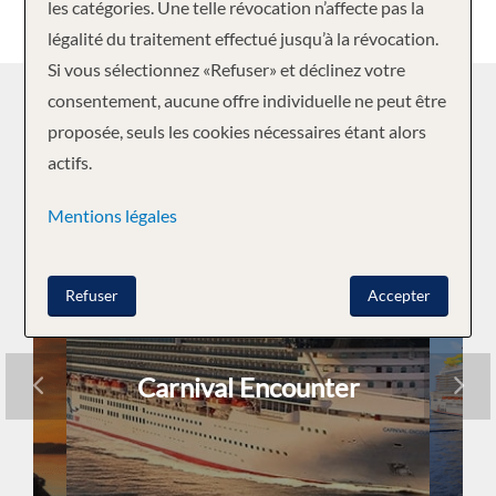
les catégories. Une telle révocation n’affecte pas la
légalité du traitement effectué jusqu’à la révocation.
Si vous sélectionnez «Refuser» et déclinez votre
consentement, aucune offre individuelle ne peut être
CARNIVAL CRUISE LINE
proposée, seuls les cookies nécessaires étant alors
FLOTTE
actifs.
Mentions légales
Refuser
Accepter
n
Carnival Encounter