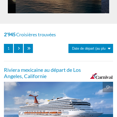
2'945
Croisières trouvées
1
Riviera mexicaine au départ de Los
Angeles, Californie