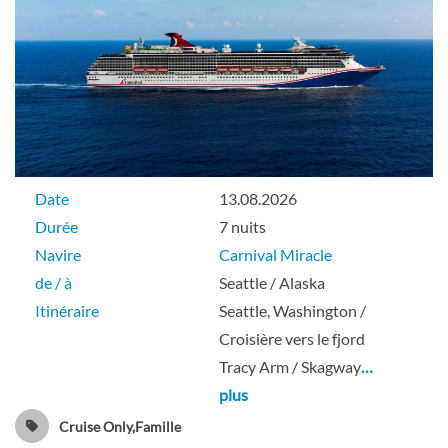
Date
13.08.2026
Durée
7 nuits
Navire
Carnival Miracle
de / à
Seattle / Alaska
Itinéraire
Seattle, Washington /
Croisière vers le fjord
Tracy Arm / Skagway
…
plus
Cruise Only,Famille