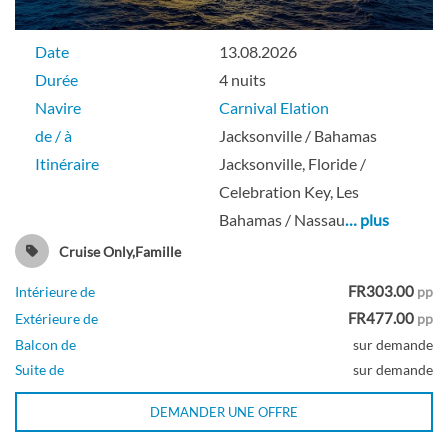
Date
13.08.2026
Durée
4 nuits
Navire
Carnival Elation
de / à
Jacksonville / Bahamas
Itinéraire
Jacksonville, Floride /
Celebration Key, Les
Bahamas / Nassau
… plus
Cruise Only,Famille
FR303.00
Intérieure de
pp
FR477.00
Extérieure de
pp
Balcon de
sur demande
Suite de
sur demande
DEMANDER UNE OFFRE