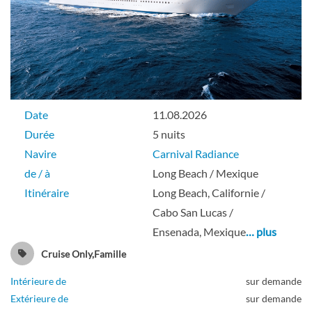
Date
11.08.2026
Durée
5 nuits
Navire
Carnival Radiance
de / à
Long Beach / Mexique
Itinéraire
Long Beach, Californie /
Cabo San Lucas /
Ensenada, Mexique
… plus
Cruise Only,Famille
Intérieure de
sur demande
Extérieure de
sur demande