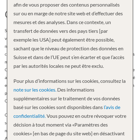
afin de vous proposer des contenus personnalisés
CARNIVAL CRUISE LINE
sur ou en marge de notre site web et d’effectuer des
mesures et des analyses. Dans ce contexte, un
Si vous envisagez de partir en croisière, il y a de fortes chances que
transfert de données vers des pays tiers [par
vous envisagiez une croisière Carnival. En pleine croissance depuis
exemple les USA] peut également être possible,
notre fondation en 1972, Carnival Cruise Line – » la ligne de
sachant que le niveau de protection des données en
croisière la plus populaire au monde® » – transporte désormais des
Suisse et dans de l’UE peut s’en écarter et que l’accès
millions d’invités chaque année. Notre navire le plus récent est le
par les autorités locales ne peut être exclu.
Carnival Panorama®, qui a fait ses débuts en décembre 2019. Cette
année, recherchez définitivement le Carnival Radiance™ transformé
Pour plus d’informations sur les cookies, consultez la
et le nouveau Mardi Gras™ qui change la donne. Et bien qu’il soit un
note sur les cookies.
Des informations
peu plus éloigné, nous nous réjouissons déjà du Carnival
supplémentaires sur le traitement de vos données
Celebration™, qui arrivera en 2022 !
basé sur les cookies sont disponibles dans
l’avis de
Carnival Cruise Line est fière de faire partie d’une famille de
confidentialité.
Vous pouvez en outre révoquer votre
sociétés appartenant à Carnival Corporation, qui comprend
décision à tout moment via «Paramètres des
notamment les compagnies sœurs Princess Cruises, Holland
cookies» [en bas de page du site web] en désactivant
America Line et Cunard Line.