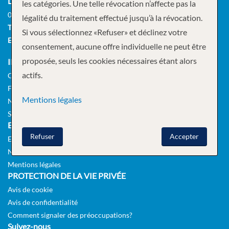
LUNDI À VENDREDI
les catégories. Une telle révocation n’affecte pas la
09:00 – 18:00
légalité du traitement effectué jusqu’à la révocation.
TÉLÉPHONE
+41 (0)21 621 81 81
Si vous sélectionnez «Refuser» et déclinez votre
E-MAIL
info@cruisetour.ch
consentement, aucune offre individuelle ne peut être
proposée, seuls les cookies nécessaires étant alors
INFORMATIONS
actifs.
CGV
FAQ
Mentions légales
NEWSLETTER
SERVICE DE VISA
ENTREPRISE
Refuser
Accepter
Emplois
Notre équipe
Mentions légales
PROTECTION DE LA VIE PRIVÉE
Avis de cookie
Avis de confidentialité
Comment signaler des préoccupations?
Suivez-nous