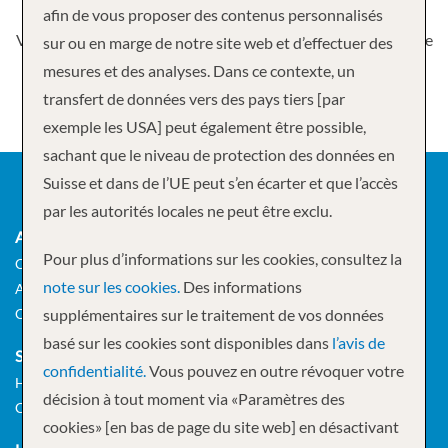
afin de vous proposer des contenus personnalisés
Vous trouverez toutes les informations nécessaires sur le site
sur ou en marge de notre site web et d’effectuer des
tui.ch en
allemand
ou en
anglais.
mesures et des analyses. Dans ce contexte, un
transfert de données vers des pays tiers [par
exemple les USA] peut également être possible,
sachant que le niveau de protection des données en
Suisse et dans de l’UE peut s’en écarter et que l’accès
par les autorités locales ne peut être exclu.
AGENCE DE VOYAGES
Pour plus d’informations sur les cookies, consultez la
Cruisetour SA
note sur les cookies.
Des informations
Augustinergasse 17
CH-8001 Zurich
supplémentaires sur le traitement de vos données
basé sur les cookies sont disponibles dans
l’avis de
SIÈGE SOCIAL
confidentialité.
Vous pouvez en outre révoquer votre
Hagenholzstrasse 60
décision à tout moment via «Paramètres des
CH-8050 Zurich
cookies» [en bas de page du site web] en désactivant