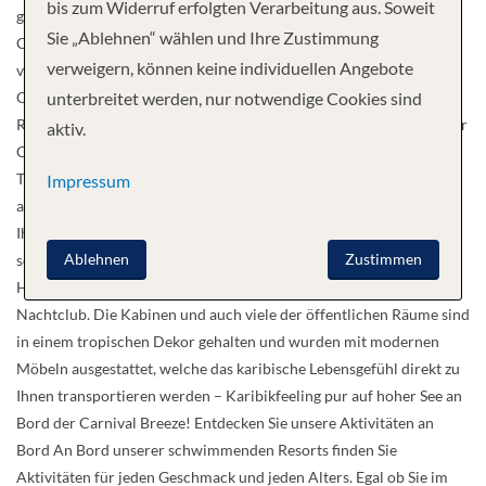
bis zum Widerruf erfolgten Verarbeitung aus. Soweit
ganze Familie – mit der 98 Meter langen Twister Wasserrutsche im
Sie „Ablehnen“ wählen und Ihre Zustimmung
Carnival Waterworks Wasserpark für Groß und Klein, den
verweigern, können keine individuellen Angebote
verschiedenen betreuten Jugendprogrammen wie dem Camp
Ocean oder dem Club O2 für die kleinen Gäste und unseren
unterbreitet werden, nur notwendige Cookies sind
Ruheoasen für Erwachsene dem kostenfreien Serenity Bereich oder
aktiv.
Cloud 9 Spa. Für den ultimativen Spaß besuchen Sie unser Thrill
Theater, alles beginnt mit hochmodernen 3D-Videoeffekten, geht
Impressum
aber in noch mehr Dimensionen über – spüren Sie den Wind in
Ihrem Haar, ein leichtes Plätschern hier und da, und Ihr Sitz nimmt
Ablehnen
Zustimmen
sogar an der Action teil … oder wenn Sie gerne mal wieder ihre
Hüften kreisen lassen wollen, besuchen Sie unseren Liquid
Nachtclub. Die Kabinen und auch viele der öffentlichen Räume sind
in einem tropischen Dekor gehalten und wurden mit modernen
Möbeln ausgestattet, welche das karibische Lebensgefühl direkt zu
Ihnen transportieren werden – Karibikfeeling pur auf hoher See an
Bord der Carnival Breeze! Entdecken Sie unsere Aktivitäten an
Bord An Bord unserer schwimmenden Resorts finden Sie
Aktivitäten für jeden Geschmack und jeden Alters. Egal ob Sie im