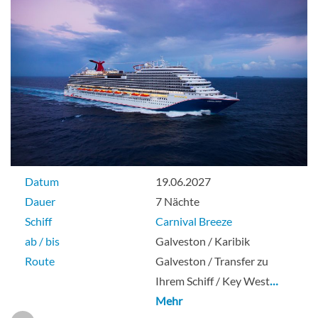
Balkonkabine
Balkonkabine-[8A]
Deck 6
Balkonkabine
Datum
19.06.2027
Dauer
7 Nächte
Schiff
Carnival Breeze
Balkonkabine-[8B]
ab / bis
Galveston / Karibik
Route
Galveston / Transfer zu
Deck 7
Ihrem Schiff / Key West
…
Mehr