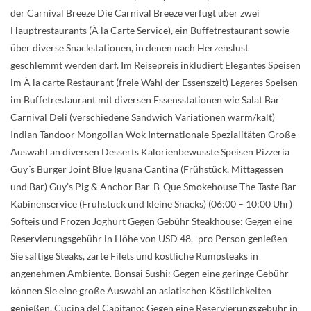
der Carnival Breeze Die Carnival Breeze verfügt über zwei
Hauptrestaurants (À la Carte Service), ein Buffetrestaurant sowie
über diverse Snackstationen, in denen nach Herzenslust
geschlemmt werden darf. Im Reisepreis inkludiert Elegantes Speisen
im À la carte Restaurant (freie Wahl der Essenszeit) Legeres Speisen
im Buffetrestaurant mit diversen Essensstationen wie Salat Bar
Carnival Deli (verschiedene Sandwich Variationen warm/kalt)
Indian Tandoor Mongolian Wok Internationale Spezialitäten Große
Auswahl an diversen Desserts Kalorienbewusste Speisen Pizzeria
Guy´s Burger Joint Blue Iguana Cantina (Frühstück, Mittagessen
und Bar) Guy’s Pig & Anchor Bar-B-Que Smokehouse The Taste Bar
Kabinenservice (Frühstück und kleine Snacks) (06:00 – 10:00 Uhr)
Softeis und Frozen Joghurt Gegen Gebühr Steakhouse: Gegen eine
Reservierungsgebühr in Höhe von USD 48,- pro Person genießen
Sie saftige Steaks, zarte Filets und köstliche Rumpsteaks in
angenehmen Ambiente. Bonsai Sushi: Gegen eine geringe Gebühr
können Sie eine große Auswahl an asiatischen Köstlichkeiten
genießen. Cucina del Capitano: Gegen eine Reservierungsgebühr in