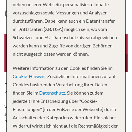
neben unserer Webseite personalisierte Inhalte
CARNIVAL BREEZE
vorzuschlagen sowie Messungen und Analysen
durchzuführen. Dabei kann auch ein Datentransfer
in Drittstaaten [z.B. USA] möglich sein, wo vom
Schweizer- und EU-Datenschutzniveau abgewichen
werden kann und Zugriffe von dortigen Behörden
nicht ausgeschlossen werden können.
Baujahr
Besatzung
2011
1,386
Weitere Information zu den Cookies finden Sie im
Cookie-Hinweis.
Zusätzliche Informationen zur auf
Cookies basierenden Verarbeitung Ihrer Daten
Erleben Sie Familienspaß auf höchstem Niveau mit Vollblut-
Komödianten in unserem Punchliner Club, präsentiert von George
finden Sie im
Datenschutz.
Sie können zudem
Lopez, bei denen garantiert kein Auge vor Lachen trocken bleibt.
jederzeit Ihre Entscheidung über "Cookie-
Vergessen wir auch nicht unseren allseits beliebten Guy’s Burger
Einstellungen" [in der Fußzeile der Webseite] durch
Joint zu erwähnen – hier werden Ihnen grillfrische Burger und
Ausschalten der Kategorien widerrufen. Ein solcher
Pommes serviert, bei denen einem schon beim Anblick das Wasser
Widerruf wirkt sich nicht auf die Rechtmäßigkeit der
im Mund zusammenläuft. Die Carnival Breeze bietet Spaß für die