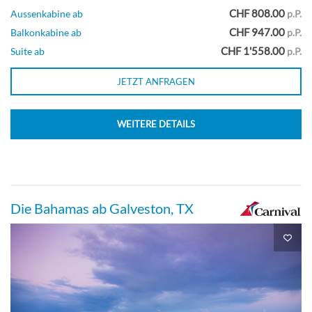
CHF 808.00
Aussenkabine ab
p.P.
CHF 947.00
Balkonkabine ab
p.P.
CHF 1'558.00
Suite ab
p.P.
Spa-Balkonkabine-[8S]
JETZT ANFRAGEN
Deck 12
WEITERE DETAILS
Balkonkabine
Premium-Vista-Balkonkabine -[9C]
Die Bahamas ab Galveston, TX
Deck 7
Balkonkabine