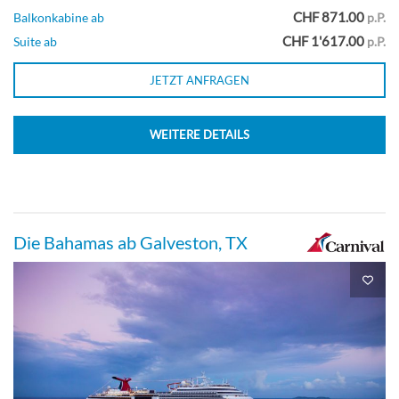
CHF 871.00
Balkonkabine ab
p.P.
Innenkabine (Kategorie garantiert)-[IS]
CHF 1'617.00
Suite ab
p.P.
JETZT ANFRAGEN
Innenkabine
WEITERE DETAILS
Junior Suite (Ausblick eingeschränkt) -
[JS]
Die Bahamas ab Galveston, TX
Deck 9
Suite