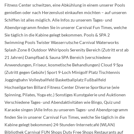
Fitness Center schwitzen, eine Abkühlung in einem unserer Pools
genießen oder nach Herzenslust einkaufen möchten – auf unseren
Schiffen ist alles möglich. Alle Infos zu unserem Tages- und
Abendprogramm finden Sie in unserer Carnival Fun Times, welche
Sie täglich in die Kabine gelegt bekommen. Pools & SPA 2
Swimming Pools Twister Wasserrutsche Carnival Waterworks
Splash Zone 8 Outdoor Whirlpools Serenity Bereich (Zutritt erst ab
21 Jahren) Dampfbad & Sauna SPA Bereich (verschiedene
Anwendungen, Friseur, kosmetische Behandlungen) Cloud 9 Spa
(Zutritt gegen Gebühr) Sport 9-Loch Minigolf Platz Tischtennis
Joggingbahn Volleyballfeld Basketballplatz Fußballfeld
Hochseilgarten Billard Fitness Center Diverse Sportkurse (wie
Spinning, Pilates, Yoga etc.) Sonstiges Kunstgalerie und Auktionen
Verschiedene Tages- und Abendaktivitäten wie Bingo, Quiz und
Karaoke singen (Alle Infos zu unserem Tages- und Abendprogramm
finden Sie in unserer Carnival Fun Times, welche Sie täglich in die
Kabine gelegt bekommen) 24-Stunden-Internetcafé (WLAN)
Bibliothek Carnival FUN Shops Duty Free Shops Restaurants auf