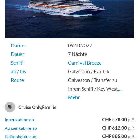
Meerblickkabine-[OS]
Deck 7
Suite
Datum
09.10.2027
Dauer
7 Nächte
Schiff
Carnival Breeze
ab / bis
Galveston / Karibik
Kabine mit Meerblick (Kategorie
Route
Galveston / Transfer zu
garantiert)-[OV]
Ihrem Schiff / Key West
…
Mehr
Cruise Only,Familie
Aussenkabine
CHF 578.00
Innenkabine ab
p.P.
CHF 612.00
Aussenkabine ab
p.P.
CHF 885.00
Balkonkabine ab
p.P.
Kabine mit Bullaugen-[PT]