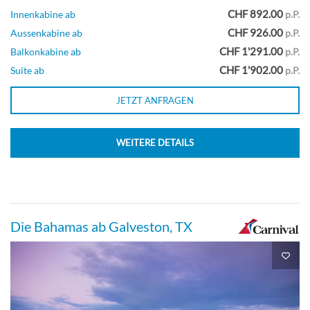
CHF 892.00
Innenkabine ab
p.P.
CHF 926.00
Aussenkabine ab
p.P.
Balkonkabine-[8G]
CHF 1'291.00
Balkonkabine ab
p.P.
CHF 1'902.00
Suite ab
p.P.
Deck 11
JETZT ANFRAGEN
Balkonkabine
WEITERE DETAILS
Kabine mit großem Balkon (Heckblick)-
[8M]
Die Bahamas ab Galveston, TX
Deck 7
Balkonkabine