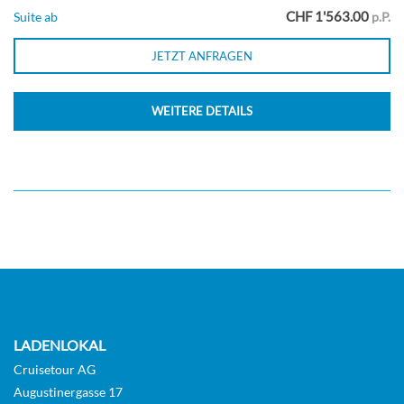
CHF 1'563.00
Suite ab
p.P.
Deck 2
JETZT ANFRAGEN
Aussenkabine
WEITERE DETAILS
Cloud 9 Spa Suite-[SS]
Deck 11
Suite
LADENLOKAL
Cruisetour AG
Suite (Kategorie garantiert)-[ST]
Augustinergasse 17