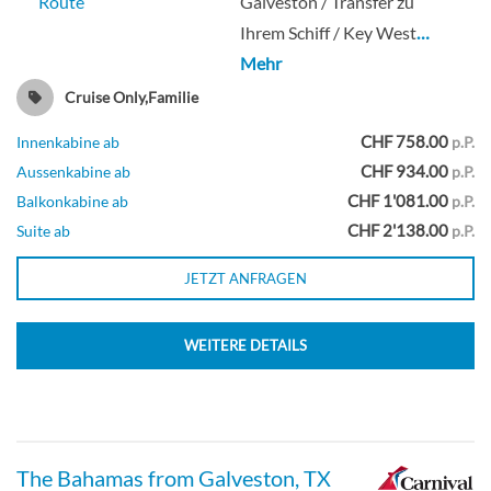
Route
Galveston / Transfer zu
Ihrem Schiff / Key West
…
Innenkabine
Mehr
Cruise Only,Familie
CHF 758.00
Innenkabine ab
p.P.
Innenkabine-[4G]
CHF 934.00
Aussenkabine ab
p.P.
CHF 1'081.00
Balkonkabine ab
p.P.
Deck 8
CHF 2'138.00
Suite ab
p.P.
Innenkabine
JETZT ANFRAGEN
WEITERE DETAILS
Innenkabine-[4H]
Deck 10
The Bahamas from Galveston, TX