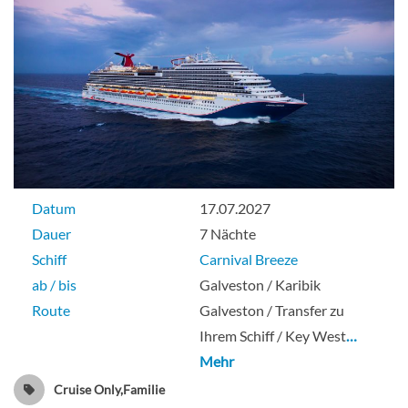
Balkonkabine-[8E]
Deck 10
Balkonkabine
Datum
17.07.2027
Dauer
7 Nächte
Schiff
Carnival Breeze
Balkonkabine-[8F]
ab / bis
Galveston / Karibik
Route
Galveston / Transfer zu
Deck 10
Ihrem Schiff / Key West
…
Mehr
Balkonkabine
Cruise Only,Familie