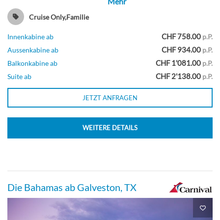
Mehr
Cruise Only,Familie
CHF 758.00
Innenkabine ab
p.P.
Spa-Meerblickkabine (Ausblick
CHF 934.00
Aussenkabine ab
p.P.
eingeschränkt) -[6S]
CHF 1'081.00
Balkonkabine ab
p.P.
CHF 2'138.00
Suite ab
p.P.
Deck 11
JETZT ANFRAGEN
Aussenkabine
WEITERE DETAILS
Kabine mit windgeschütztem Balkon -
[7C]
Die Bahamas ab Galveston, TX
Deck 2