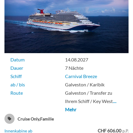
Kabine mit großem Balkon (Heckblick)-
[8N]
Deck 8
Datum
14.08.2027
Balkonkabine
Dauer
7 Nächte
Schiff
Carnival Breeze
ab / bis
Galveston / Karibik
Cloud 9 Spa-Balkonkabine-[8P]
Route
Galveston / Transfer zu
Ihrem Schiff / Key West
…
Mehr
Deck 11
Cruise Only,Familie
Balkonkabine
CHF 606.00
Innenkabine ab
p.P.