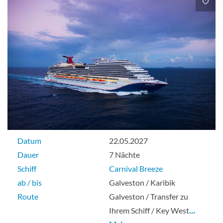
Aussenkabine
Deluxe-Meerblickkabine-[6M]
Deck 2
Aussenkabine
Datum
22.05.2027
Dauer
7 Nächte
Deluxe-Meerblickkabine-[6N]
Schiff
Carnival Breeze
ab / bis
Galveston / Karibik
Deck 1
Route
Galveston / Transfer zu
Ihrem Schiff / Key West
…
Aussenkabine