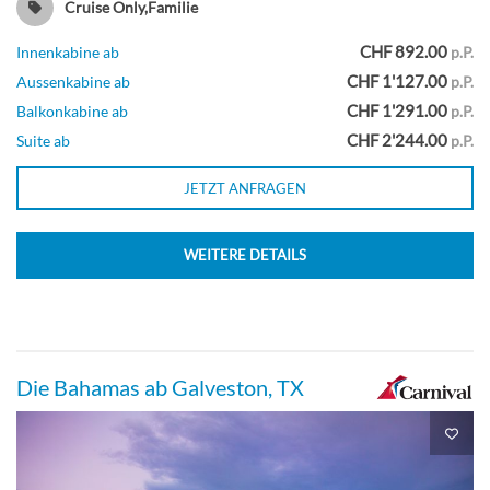
Balkonkabine
Cruise Only,Familie
CHF 892.00
Innenkabine ab
p.P.
CHF 1'127.00
Aussenkabine ab
p.P.
CHF 1'291.00
Balkonkabine-[8C]
Balkonkabine ab
p.P.
CHF 2'244.00
Suite ab
p.P.
Deck 7
JETZT ANFRAGEN
Balkonkabine
WEITERE DETAILS
Balkonkabine-[8D]
Die Bahamas ab Galveston, TX
Deck 8
Balkonkabine