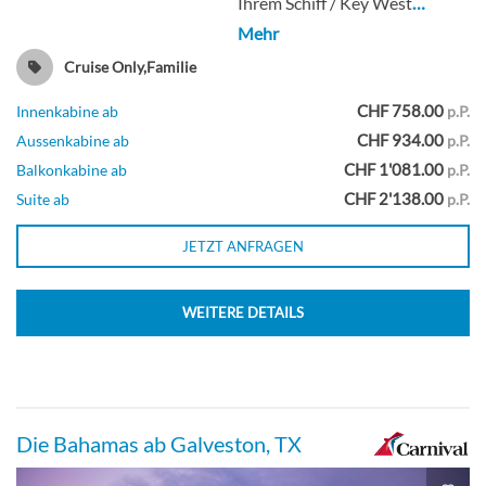
Ihrem Schiff / Key West
…
Innenkabine
Mehr
Cruise Only,Familie
CHF 758.00
Innenkabine ab
p.P.
Kabine mit Meerblick-[6A]
CHF 934.00
Aussenkabine ab
p.P.
CHF 1'081.00
Balkonkabine ab
p.P.
CHF 2'138.00
Suite ab
p.P.
Deck 2
JETZT ANFRAGEN
Aussenkabine
WEITERE DETAILS
Deluxe-Meerblickkabine-[6L]
Deck 1
Die Bahamas ab Galveston, TX