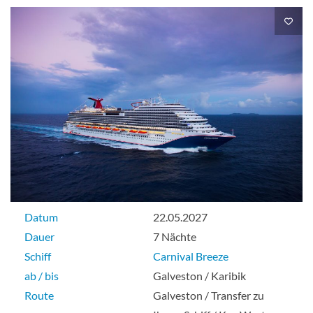
Innenkabine
Innenkabine (Ausblick eingeschränkt)-
[4J]
Deck 7
Innenkabine
Datum
22.05.2027
Dauer
7 Nächte
Cloud 9 Spa-Innenkabine -[4S]
Schiff
Carnival Breeze
ab / bis
Galveston / Karibik
Deck 11
Route
Galveston / Transfer zu