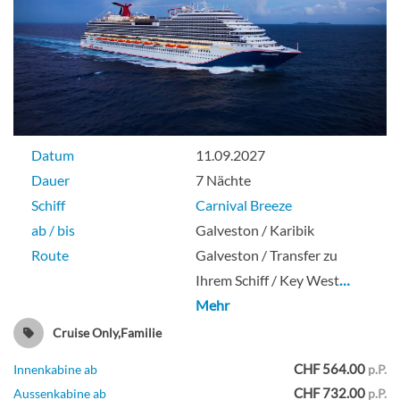
Balkonkabine (Kategorie garantiert)-
[BL]
Datum
11.09.2027
Balkonkabine
Dauer
7 Nächte
Schiff
Carnival Breeze
ab / bis
Galveston / Karibik
Grand Suite-[GS]
Route
Galveston / Transfer zu
Ihrem Schiff / Key West
…
Deck 7
Mehr
Cruise Only,Familie
Suite
CHF 564.00
Innenkabine ab
p.P.
CHF 732.00
Aussenkabine ab
p.P.