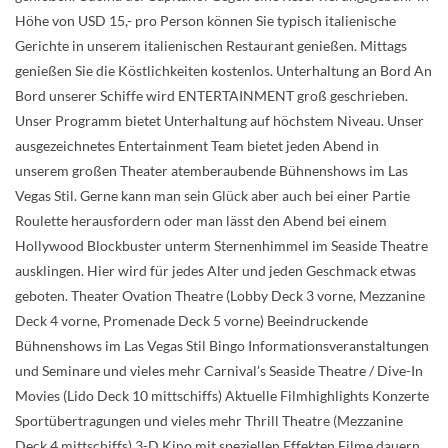
Höhe von USD 15,- pro Person können Sie typisch italienische
Gerichte in unserem italienischen Restaurant genießen. Mittags
genießen Sie die Köstlichkeiten kostenlos. Unterhaltung an Bord An
Bord unserer Schiffe wird ENTERTAINMENT groß geschrieben.
Unser Programm bietet Unterhaltung auf höchstem Niveau. Unser
ausgezeichnetes Entertainment Team bietet jeden Abend in
unserem großen Theater atemberaubende Bühnenshows im Las
Vegas Stil. Gerne kann man sein Glück aber auch bei einer Partie
Roulette herausfordern oder man lässt den Abend bei einem
Hollywood Blockbuster unterm Sternenhimmel im Seaside Theatre
ausklingen. Hier wird für jedes Alter und jeden Geschmack etwas
geboten. Theater Ovation Theatre (Lobby Deck 3 vorne, Mezzanine
Deck 4 vorne, Promenade Deck 5 vorne) Beeindruckende
Bühnenshows im Las Vegas Stil Bingo Informationsveranstaltungen
und Seminare und vieles mehr Carnival’s Seaside Theatre / Dive-In
Movies (Lido Deck 10 mittschiffs) Aktuelle Filmhighlights Konzerte
Sportübertragungen und vieles mehr Thrill Theatre (Mezzanine
Deck 4 mittschiffs) 3-D Kino mit speziellen Effekten Filme dauern