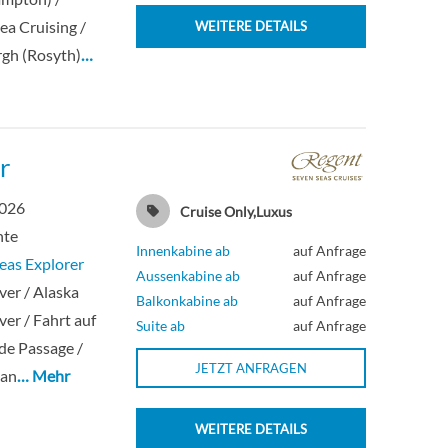
ea Cruising /
WEITERE DETAILS
gh (Rosyth)
…
r
2026
Cruise Only,Luxus
hte
Innenkabine ab
auf Anfrage
eas Explorer
Aussenkabine ab
auf Anfrage
er / Alaska
Balkonkabine ab
auf Anfrage
er / Fahrt auf
Suite ab
auf Anfrage
ide Passage /
JETZT ANFRAGEN
kan
… Mehr
WEITERE DETAILS