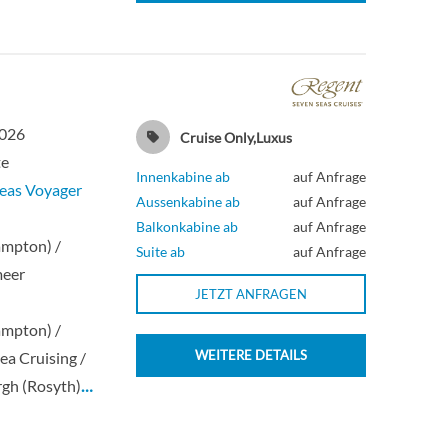
2026
Cruise Only,Luxus
te
Innenkabine ab
auf Anfrage
eas Voyager
Aussenkabine ab
auf Anfrage
n
Balkonkabine ab
auf Anfrage
ampton) /
Suite ab
auf Anfrage
meer
JETZT ANFRAGEN
n
ampton) /
WEITERE DETAILS
ea Cruising /
gh (Rosyth)
…