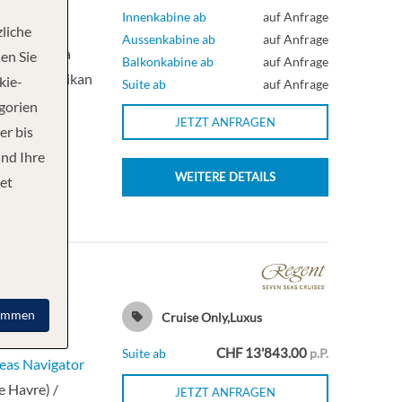
hte
Innenkabine ab
auf Anfrage
rincess
liche
Aussenkabine ab
auf Anfrage
er / Alaska
en Sie
Balkonkabine ab
auf Anfrage
er / Ketchikan
kie-
Suite ab
auf Anfrage
u
… Mehr
egorien
JETZT ANFRAGEN
er bis
und Ihre
WEITERE DETAILS
et
2026
immen
Cruise Only,Luxus
hte
CHF 13'843.00
Suite ab
p.P.
eas Navigator
e Havre) /
JETZT ANFRAGEN