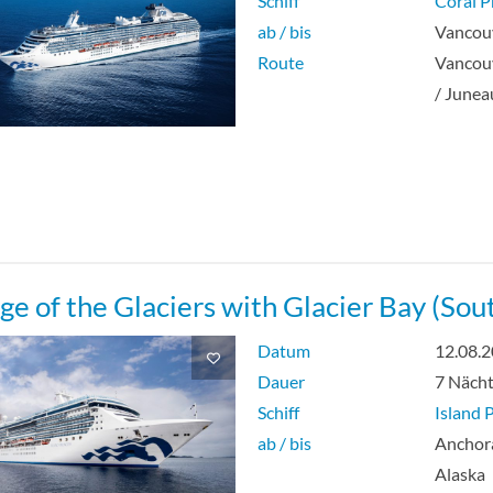
Schiff
Coral P
ab / bis
Vancouv
Route
Vancouv
/ Junea
ge of the Glaciers with Glacier Bay (So
Datum
12.08.
Dauer
7 Näch
Schiff
Island 
ab / bis
Anchora
Alaska