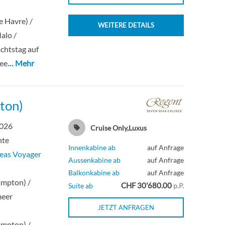
e Havre) /
WEITERE DETAILS
alo /
chtstag auf
See
… Mehr
ton)
2026
Cruise Only,Luxus
hte
Innenkabine ab
auf Anfrage
eas Voyager
Aussenkabine ab
auf Anfrage
n
Balkonkabine ab
auf Anfrage
ampton) /
CHF 30'680.00
Suite ab
p.P.
meer
JETZT ANFRAGEN
n
ampton) /