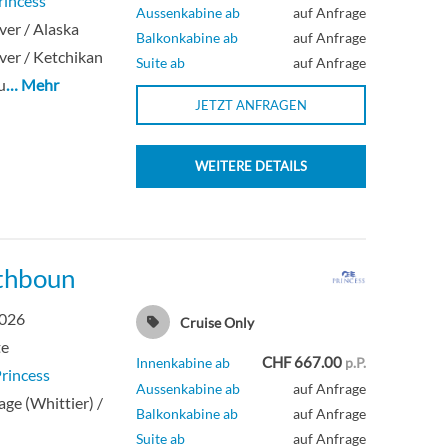
rincess
Aussenkabine ab
auf Anfrage
er / Alaska
Balkonkabine ab
auf Anfrage
er / Ketchikan
Suite ab
auf Anfrage
u
… Mehr
JETZT ANFRAGEN
WEITERE DETAILS
uthboun
2026
Cruise Only
te
CHF 667.00
Innenkabine ab
p.P.
Princess
Aussenkabine ab
auf Anfrage
ge (Whittier) /
Balkonkabine ab
auf Anfrage
Suite ab
auf Anfrage