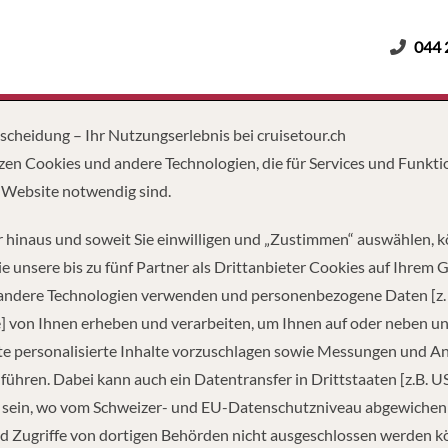
044 
Erwachsene
Kinder
Dauer
tscheidung – Ihr Nutzungserlebnis bei cruisetour.ch
zen Cookies und andere Technologien, die für Services und Funkti
2 Erwachsene
 Website notwendig sind.
 hinaus und soweit Sie einwilligen und „Zustimmen“ auswählen, 
Kreuzfahrten gefunden
e unsere bis zu fünf Partner als Drittanbieter Cookies auf Ihrem 
 andere Technologien verwenden und personenbezogene Daten [z. 
1
2
] von Ihnen erheben und verarbeiten, um Ihnen auf oder neben u
e personalisierte Inhalte vorzuschlagen sowie Messungen und A
ge of the Glaciers Grand Adventure
führen. Dabei kann auch ein Datentransfer in Drittstaaten [z.B. U
 sein, wo vom Schweizer- und EU-Datenschutzniveau abgewiche
Datum
12.08.
d Zugriffe von dortigen Behörden nicht ausgeschlossen werden k