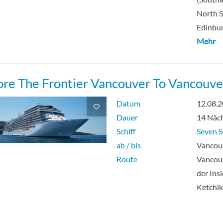
North S
Edinbur
Mehr
ore The Frontier Vancouver To Vancouve
Datum
12.08.
Dauer
14 Näc
Schiff
Seven S
ab / bis
Vancouv
Route
Vancouv
der Ins
Ketchi