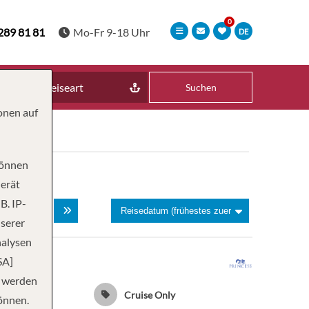
289 81 81
Mo-Fr 9-18 Uhr
DE
Reiseart
Suchen
onen auf
können
Gerät
B. IP-
3
nserer
nalysen
SA]
n werden
2026
Cruise Only
önnen.