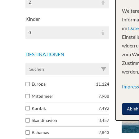
2
Weitere
Kinder
Informa
im
Date
0
Einstel
widerruf
zum Wid
DESTINATIONEN
Zustimm
werden,
Europa
11,124
Impres
Pari
Mittelmeer
7,988
Karibik
7,492
Ableh
Skandinavien
3,457
Bahamas
2,843