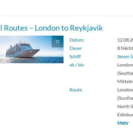
l Routes – London to Reykjavik
Datum
12.08.
Dauer
8 Näch
Schiff
Seven S
ab / bis
Londo
(South
Mittel
Route
Londo
(South
North S
Edinbur
Mehr