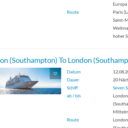
Europa
Route
Paris (L
Saint-M
Weihna
hoher 
on (Southampton) To London (Southamp
Datum
12.08.
Dauer
20 Näc
Schiff
Seven S
ab / bis
Londo
(South
Mittel
Route
Londo
(South