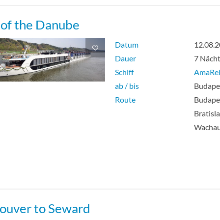
 of the Danube
Datum
12.08.
Dauer
7 Näch
Schiff
AmaRe
ab / bis
Budape
Route
Budapes
Bratisl
Wachau
ouver to Seward