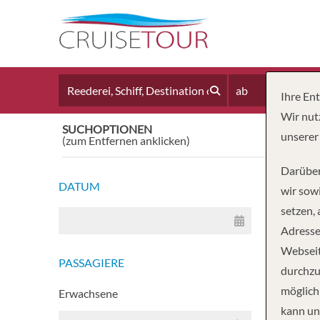
ab
Ihre En
Wir nut
SUCHOPTIONEN
Reset
unserer
(zum Entfernen anklicken)
Darüber
DATUM
38'831
wir sowi
setzen,
Adresse
Webseit
PASSAGIERE
Voya
durchzu
möglich
Erwachsene
kann un