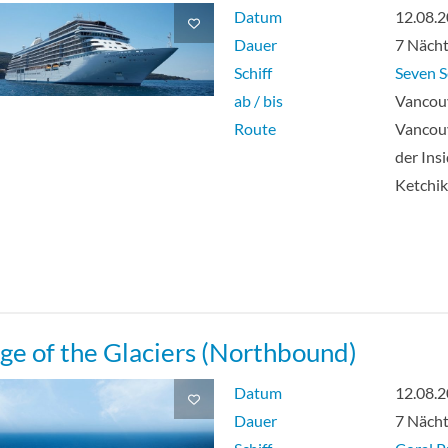
Datum
12.08.
Dauer
7 Näch
Schiff
Seven S
ab / bis
Vancouv
Route
Vancouv
der Ins
Ketchi
ge of the Glaciers (Northbound)
Datum
12.08.
Dauer
7 Näch