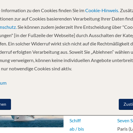
Dauer
14 Näc
Schiff
Coral P
 Information zu den Cookies finden Sie im
Cookie-Hinweis.
Zusätz
ab / bis
Vancouv
tionen zur auf Cookies basierenden Verarbeitung Ihrer Daten find
Route
Vancouv
nschutz.
Sie können zudem jederzeit Ihre Entscheidung über "Coo
/ Junea
lungen" [in der Fußzeile der Webseite] durch Ausschalten der Kat
en. Ein solcher Widerruf wirkt sich nicht auf die Rechtmäßigkeit d
erruf erfolgten Verarbeitung aus. Soweit Sie „Ablehnen“ wählen 
ung verweigern, können keine individuellen Angebote unterbreit
 nur notwendige Cookies sind aktiv.
sum
s (Le Havre) to Barcelona
Datum
12.08.
nen
Zust
Dauer
12 Näc
Schiff
Seven S
ab / bis
Paris (L