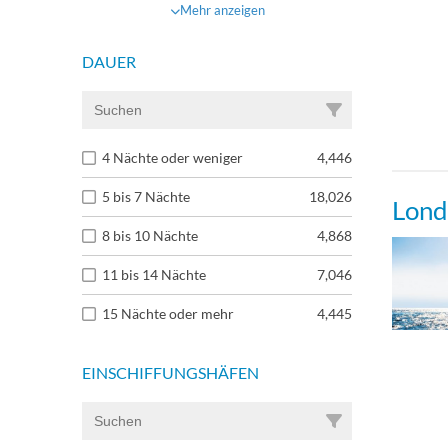
Mehr anzeigen
DAUER
4 Nächte oder weniger
4,446
5 bis 7 Nächte
18,026
Lond
8 bis 10 Nächte
4,868
11 bis 14 Nächte
7,046
15 Nächte oder mehr
4,445
EINSCHIFFUNGSHÄFEN