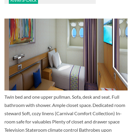
Innenkabine
Innenkabine-[4B]
Hauptdeck
Innenkabine
Twin bed and one upper pullman. Sofa, desk and seat. Full
bathroom with shower. Ample closet space. Dedicated room
Innenkabine-[4C]
steward Soft, cozy linens (Carnival Comfort Collection) In-
room safe for valuables Plenty of closet and drawer space
Lobby
Television Stateroom climate control Bathrobes upon