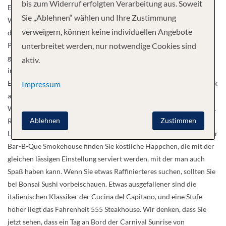
bis zum Widerruf erfolgten Verarbeitung aus. Soweit
Einblick in das, was Sie von der Carnival Sunrise erwarten können.
Sie „Ablehnen“ wählen und Ihre Zustimmung
Wenn Sie bereit dafür sind, ein paar erstaunliche Dinge zu erleben,
verweigern, können keine individuellen Angebote
dann fangen wir mit der musikalischen Bühnenshow von Playlist
Productions an. Auch auf der Bühne des Punchliner Comedy Club
unterbreitet werden, nur notwendige Cookies sind
gibt es jede Menge zu lachen. Für Kinder gibt es drei Jugendräume,
aktiv.
in denen sie sich mit Gleichaltrigen austoben können, und für
Erwachsene ist die Piano Bar 88 ein melodiöser Ort für einen Drink
Impressum
am Abend. Und wer liebt nicht eine gute Wasserrutsche? Carnival
WaterWorks ist der ausgewiesene Wasserspaßbereich des Schiffes.
Ablehnen
Zustimmen
RedFrog Pub könnte man als Carnival Sunrise’s Zentrum der guten
Laune und der großartigen Biere bezeichnen! In Guy’s Pig & Anchor
Bar-B-Que Smokehouse finden Sie köstliche Häppchen, die mit der
gleichen lässigen Einstellung serviert werden, mit der man auch
Spaß haben kann. Wenn Sie etwas Raffinierteres suchen, sollten Sie
bei Bonsai Sushi vorbeischauen. Etwas ausgefallener sind die
italienischen Klassiker der Cucina del Capitano, und eine Stufe
höher liegt das Fahrenheit 555 Steakhouse. Wir denken, dass Sie
jetzt sehen, dass ein Tag an Bord der Carnival Sunrise von