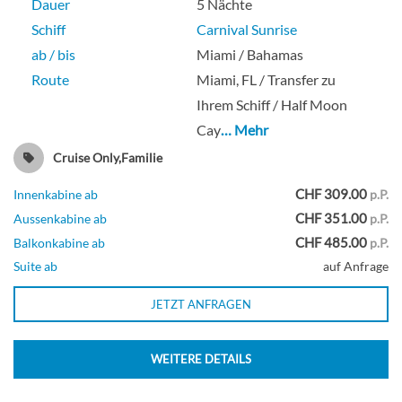
Dauer
5 Nächte
Balkonkabine (Kategorie garantiert)-
Schiff
Carnival Sunrise
[BL]
ab / bis
Miami / Bahamas
Route
Miami, FL / Transfer zu
Ihrem Schiff / Half Moon
Balkonkabine
Cay
… Mehr
Cruise Only,Familie
CHF 309.00
Innenkabine ab
p.P.
Captain’s Suite-[CS]
CHF 351.00
Aussenkabine ab
p.P.
CHF 485.00
Balkonkabine ab
p.P.
Suite ab
auf Anfrage
Lido-Deck
JETZT ANFRAGEN
Suite
WEITERE DETAILS