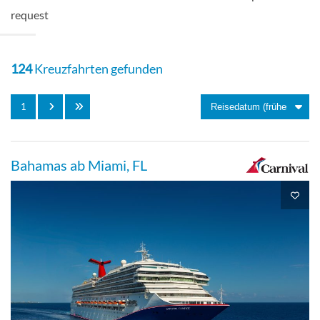
request
Innenkabine
124
Kreuzfahrten gefunden
Innenkabine-[4D]
1
Promenaden-Deck
Bahamas ab Miami, FL
Innenkabine
Innenkabine-[4E]
Empress-Deck