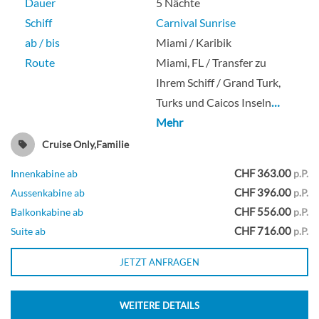
Dauer
5 Nächte
Schiff
Carnival Sunrise
Kabine mit großem Balkon und Blick
ab / bis
Miami / Karibik
nach hinten-[8N]
Route
Miami, FL / Transfer zu
Ihrem Schiff / Grand Turk,
Veranda
Turks und Caicos Inseln
…
Mehr
Balkonkabine
Cruise Only,Familie
CHF 363.00
Innenkabine ab
p.P.
CHF 396.00
Aussenkabine ab
p.P.
Cloud 9 Spa Balkonkabine-[8P]
CHF 556.00
Balkonkabine ab
p.P.
CHF 716.00
Suite ab
p.P.
Panorama-Deck
JETZT ANFRAGEN
Balkonkabine
WEITERE DETAILS