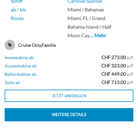
Schiff
Carnival Sunrise
ab / bis
Miami / Bahamas
Route
Miami, FL / Grand
Innenkabine
Bahama Island / Half
Moon Cay
… Mehr
Cruise Only,Familie
Ocean Suite-[OS]
CHF 273.00
Innenkabine ab
p.P.
CHF 323.00
Aussenkabine ab
p.P.
Empress-Deck
CHF 449.00
Balkonkabine ab
p.P.
CHF 713.00
Suite ab
p.P.
Suite
JETZT ANFRAGEN
WEITERE DETAILS
Kabine mit Meerblick