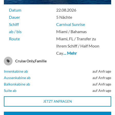
Datum
22.08.2026
Kabine mit Panorama-Meerblick-[6J]
Dauer
5 Nächte
Schiff
Carnival Sunrise
Lido-Deck
ab / bis
Miami / Bahamas
Route
Miami, FL / Transfer zu
Ihrem Schiff / Half Moon
Aussenkabine
Cay
… Mehr
Cruise Only,Familie
Große Panorama-Kabine mit Meerblick-
Innenkabine ab
auf Anfrage
Aussenkabine ab
auf Anfrage
[6K]
Balkonkabine ab
auf Anfrage
Suite ab
auf Anfrage
Lido-Deck
JETZT ANFRAGEN
Aussenkabine