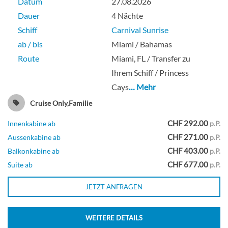
Datum
27.08.2026
Dauer
4 Nächte
Balkonkabine-[8C]
Schiff
Carnival Sunrise
ab / bis
Miami / Bahamas
Empress-Deck
Route
Miami, FL / Transfer zu
Ihrem Schiff / Princess
Balkonkabine
Cays
… Mehr
Cruise Only,Familie
CHF 292.00
Innenkabine ab
p.P.
Balkonkabine-[8D]
CHF 271.00
Aussenkabine ab
p.P.
CHF 403.00
Balkonkabine ab
p.P.
Lido-Deck
CHF 677.00
Suite ab
p.P.
JETZT ANFRAGEN
Balkonkabine
WEITERE DETAILS