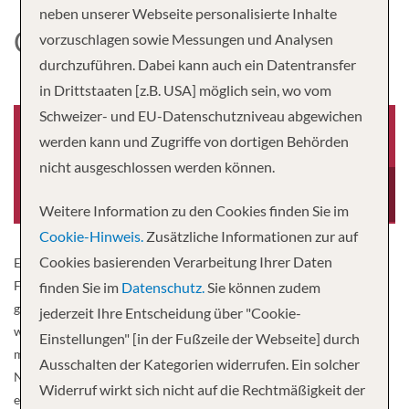
neben unserer Webseite personalisierte Inhalte
CARNIVAL SUNRISE
vorzuschlagen sowie Messungen und Analysen
durchzuführen. Dabei kann auch ein Datentransfer
in Drittstaaten [z.B. USA] möglich sein, wo vom
Schweizer- und EU-Datenschutzniveau abgewichen
werden kann und Zugriffe von dortigen Behörden
nicht ausgeschlossen werden können.
Baujahr
Besatzung
1999
1,108
Weitere Information zu den Cookies finden Sie im
Cookie-Hinweis.
Zusätzliche Informationen zur auf
Cookies basierenden Verarbeitung Ihrer Daten
Einen tollen Sonnenaufgang zu erleben, ist nicht nur etwas für
Frühaufsteher. Die Carnival Sunrise, die jetzt in See sticht, bietet
finden Sie im
Datenschutz.
Sie können zudem
genug warmen Spaß für alle, um sich darin zu sonnen. Und wenn
jederzeit Ihre Entscheidung über "Cookie-
wir „alle“ sagen… nun, hier ist ein Schiff, das so viel Urlaubsfreude
Einstellungen" [in der Fußzeile der Webseite] durch
mit der Welt zu teilen hat, dass es drei Heimathäfen haben wird:
Ausschalten der Kategorien widerrufen. Ein solcher
Norfolk, Ft. Lauderdale und New York City, die jeweils ihre eigenen
Widerruf wirkt sich nicht auf die Rechtmäßigkeit der
einzigartigen Ziele anlaufen. Also, liebe Leute – hier ist ein kleiner