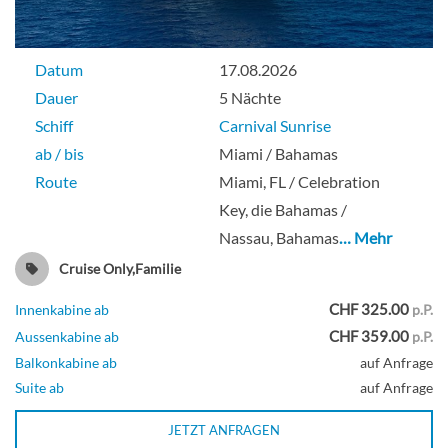
Datum
17.08.2026
Kabine mit Meerblick-[6A]
Dauer
5 Nächte
Schiff
Carnival Sunrise
Riviera-Deck
ab / bis
Miami / Bahamas
Route
Miami, FL / Celebration
Aussenkabine
Key, die Bahamas /
Nassau, Bahamas
… Mehr
Cruise Only,Familie
Meerblick-Kabine mit Balkon (Aussicht
CHF 325.00
Innenkabine ab
p.P.
eingeschränkt)-[6B]
CHF 359.00
Aussenkabine ab
p.P.
Balkonkabine ab
auf Anfrage
Hauptdeck
Suite ab
auf Anfrage
JETZT ANFRAGEN
Aussenkabine