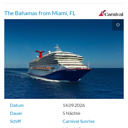
Aussenkabine
The Bahamas from Miami, FL
Kabine mit Bullauge-[PT]
Hauptdeck
Innenkabine
Suite
Datum
14.09.2026
Dauer
5 Nächte
Schiff
Carnival Sunrise
Suite