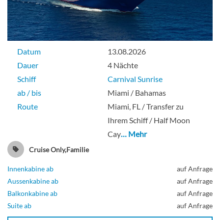
Innenkabine
Datum
13.08.2026
Innenkabine-[4F]
Dauer
4 Nächte
Schiff
Carnival Sunrise
Empress-Deck
ab / bis
Miami / Bahamas
Route
Miami, FL / Transfer zu
Innenkabine
Ihrem Schiff / Half Moon
Cay
… Mehr
Cruise Only,Familie
Innenkabine-[4G]
Innenkabine ab
auf Anfrage
Aussenkabine ab
auf Anfrage
Lido-Deck
Balkonkabine ab
auf Anfrage
Suite ab
auf Anfrage
Innenkabine