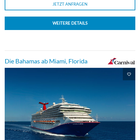
JETZT ANFRAGEN
WEITERE DETAILS
Innenkabine-[4H]
Lido-Deck
Die Bahamas ab Miami, Florida
Innenkabine
Innenkabine mit Panoramafenster-[4J]
Empress-Deck
Innenkabine