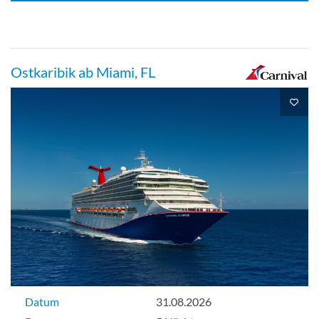
Balkonkabine-[8E]
Lido-Deck
Ostkaribik ab Miami, FL
Balkonkabine
Kabine mit großem Balkon und Blick
nach hinten-[8M]
Empress-Deck
Balkonkabine
Datum
31.08.2026