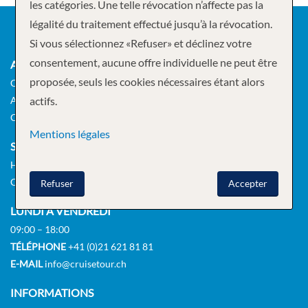
les catégories. Une telle révocation n’affecte pas la
légalité du traitement effectué jusqu’à la révocation.
Si vous sélectionnez «Refuser» et déclinez votre
consentement, aucune offre individuelle ne peut être
AGENCE DE VOYAGES
proposée, seuls les cookies nécessaires étant alors
Cruisetour SA
Augustinergasse 17
actifs.
CH-8001 Zurich
Mentions légales
SIÈGE SOCIAL
Hagenholzstrasse 60
CH-8050 Zurich
Refuser
Accepter
LUNDI À VENDREDI
09:00 – 18:00
TÉLÉPHONE
+41 (0)21 621 81 81
E-MAIL
info@cruisetour.ch
INFORMATIONS