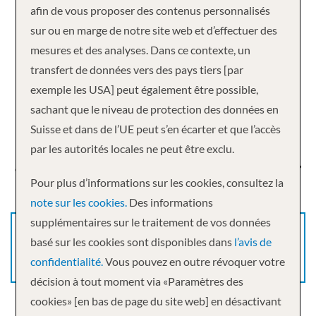
afin de vous proposer des contenus personnalisés
Travailler chez Cruisetour
sur ou en marge de notre site web et d’effectuer des
mesures et des analyses. Dans ce contexte, un
Depuis 2003 Cruisetour, spécialiste indépendant en
transfert de données vers des pays tiers [par
croisières, est installé à Zurich.
exemple les USA] peut également être possible,
Vous aimeriez apprendre au sein d’une entreprise très
sachant que le niveau de protection des données en
compétente, bénéficier de l’incroyable expérience de toute
Suisse et dans de l’UE peut s’en écarter et que l’accès
une équipe réunie, travailler dans un chouette endroit, tout
par les autorités locales ne peut être exclu.
en ayant la possibilité de faire part de vos idées innovantes?
Pour plus d’informations sur les cookies, consultez la
Alors n’attendez plus, postulez chez nous!
note sur les cookies.
Des informations
supplémentaires sur le traitement de vos données
TOUTES LES OFFRES D’EMPLOI CHEZ
basé sur les cookies sont disponibles dans
l’avis de
CRUISETOUR ET TUI SUISSE
confidentialité.
Vous pouvez en outre révoquer votre
décision à tout moment via «Paramètres des
cookies» [en bas de page du site web] en désactivant