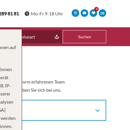
289 81 81
Mo-Fr 9-18 Uhr
DE
Reiseart
Suchen
onen auf
können
Gerät
 von einem enorm erfahrenen Team
B. IP-
en? Bewerben Sie sich bei uns.
nserer
nalysen
SA]
n werden
önnen.