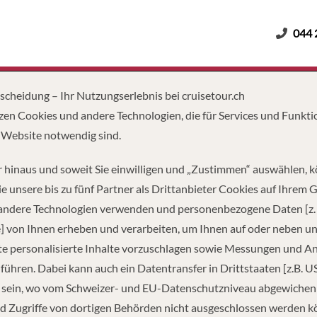
044 
Erwachsene
Kinder
Dauer
tscheidung – Ihr Nutzungserlebnis bei cruisetour.ch
zen Cookies und andere Technologien, die für Services und Funkti
 Website notwendig sind.
ARBEITEN BEI CRUISETOUR
 hinaus und soweit Sie einwilligen und „Zustimmen“ auswählen, 
e unsere bis zu fünf Partner als Drittanbieter Cookies auf Ihrem 
h ist seit 2003 unabhängiger Kreuzfahrtenspezialist. Sie möchten
 andere Technologien verwenden und personenbezogene Daten [z. 
lichkeit haben mit Leidenschaft und eigenen Ideen etwas zu beweg
] von Ihnen erheben und verarbeiten, um Ihnen auf oder neben u
e personalisierte Inhalte vorzuschlagen sowie Messungen und A
führen. Dabei kann auch ein Datentransfer in Drittstaaten [z.B. U
 TUI SCHWEIZ
 sein, wo vom Schweizer- und EU-Datenschutzniveau abgewiche
d Zugriffe von dortigen Behörden nicht ausgeschlossen werden k