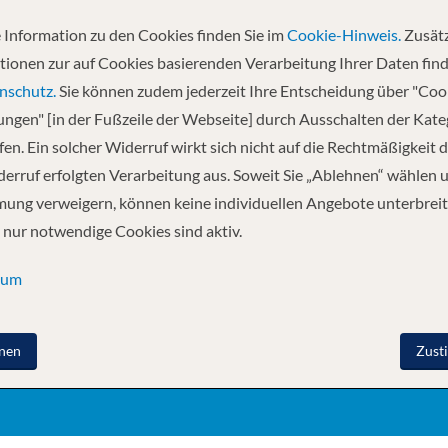
 Information zu den Cookies finden Sie im
Cookie-Hinweis.
Zusätz
tionen zur auf Cookies basierenden Verarbeitung Ihrer Daten find
nschutz.
Sie können zudem jederzeit Ihre Entscheidung über "Coo
EITAG
INFORMATIONEN
UNTERNEH
lungen" [in der Fußzeile der Webseite] durch Ausschalten der Kat
AGB
Stellen
en. Ein solcher Widerruf wirkt sich nicht auf die Rechtmäßigkeit d
 289 81 81
FAQ
Unser Team
erruf erfolgten Verarbeitung aus. Soweit Sie „Ablehnen“ wählen 
tour.ch
NEWSLETTER
Impressum
ung verweigern, können keine individuellen Angebote unterbreit
VISABESCHAFFUNG
 nur notwendige Cookies sind aktiv.
sum
nen
Zust