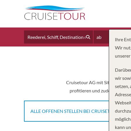
ab
Ihre En
Wir nut
unserer
Darüber
wir sowi
Cruisetour AG mit Sitz in Züric
setzen,
profitieren und zudem die Mög
Adresse
Webseit
durchzu
ALLE OFFENEN STELLEN BEI CRUISETOUR UND
möglich
kann un