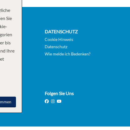
liche
en Sie
kie-
MEN
DATENSCHUTZ
egorien
Cookie Hinweis
er bis
Datenschutz
und Ihre
Wie melde ich Bedenken?
et
Folgen Sie Uns
immen