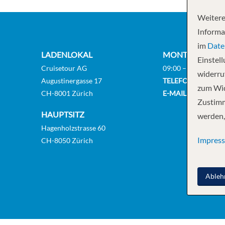
Weitere
Informa
im
Date
LADENLOKAL
MONTAG BIS FR
Einstel
Cruisetour AG
09:00 – 18:00 Uhr
widerruf
Augustinergasse 17
TELEFON
+41 (0)44
zum Wid
CH-8001 Zürich
E-MAIL
info@cruise
Zustimm
HAUPTSITZ
werden,
Hagenholzstrasse 60
Impres
CH-8050 Zürich
Ableh