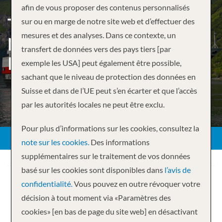
afin de vous proposer des contenus personnalisés
THE COASTAL EXPRESS –
sur ou en marge de notre site web et d’effectuer des
mesures et des analyses. Dans ce contexte, un
NORTH : BERGEN –
transfert de données vers des pays tiers [par
KIRKENES
exemple les USA] peut également être possible,
sachant que le niveau de protection des données en
Suisse et dans de l’UE peut s’en écarter et que l’accès
par les autorités locales ne peut être exclu.
Pour plus d’informations sur les cookies, consultez la
note sur les cookies.
Des informations
supplémentaires sur le traitement de vos données
basé sur les cookies sont disponibles dans
l’avis de
confidentialité.
Vous pouvez en outre révoquer votre
décision à tout moment via «Paramètres des
cookies» [en bas de page du site web] en désactivant