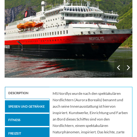
DESCRIPTION
MS Nordlys wurde nach den spektakulären
Nordlichtern (Aurora Borealis) benannt und
auch seine Innenausstattung ist hiervon
SPEISEN UND GETRÄNKE
inspiriert. Kunstwerke, Einrichtung und Farben
an Bord dieses Schiffes sind von den
FITNESS
Nordlichtern, einem spektakulären
Naturphänomen, inspiriert. Das leichte, zarte
FREIZEIT