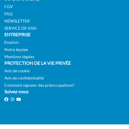
CGV
FAQ
NEWSLETTER
Polar Außenkabine-[N2D]
SERVICE DE VISA
ENTREPRISE
Deck 5
Emplois
Extérieure
Notre équipe
Mentions légales
PROTECTION DE LA VIE PRIVÉE
Sur Demande
Avis de cookie
DEMANDER
Avis de confidentialité
SÉLECTIONNER
UNE OFFRE
Comment signaler des préoccupations?
Suivez-nous
Polar Außen-[N3]
GUAR
Extérieure