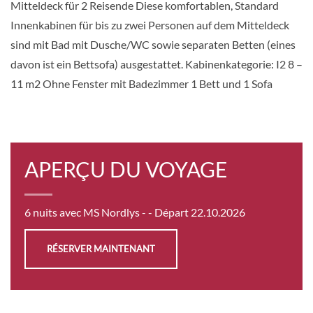
Mitteldeck für 2 Reisende Diese komfortablen, Standard
Innenkabinen für bis zu zwei Personen auf dem Mitteldeck
DEMANDER
SÉLECTIONNER
UNE OFFRE
sind mit Bad mit Dusche/WC sowie separaten Betten (eines
davon ist ein Bettsofa) ausgestattet. Kabinenkategorie: I2 8 –
11 m2 Ohne Fenster mit Badezimmer 1 Bett und 1 Sofa
Außenkabine-[J2D]
Deck 5
Extérieure
APERÇU DU VOYAGE
Sur Demande
6 nuits avec MS Nordlys -
- Départ 22.10.2026
DEMANDER
SÉLECTIONNER
UNE OFFRE
RÉSERVER MAINTENANT
Außenkabine-[L2]