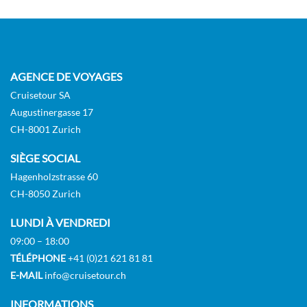
Deck 2
Extérieure
Sur Demande
AGENCE DE VOYAGES
Cruisetour SA
DEMANDER
Augustinergasse 17
SÉLECTIONNER
UNE OFFRE
CH-8001 Zurich
SIÈGE SOCIAL
Polar Außen-[N2]
Hagenholzstrasse 60
CH-8050 Zurich
GUAR
Extérieure
LUNDI À VENDREDI
09:00 – 18:00
TÉLÉPHONE
+41 (0)21 621 81 81
Sur Demande
E-MAIL
info@cruisetour.ch
DEMANDER
INFORMATIONS
SÉLECTIONNER
UNE OFFRE