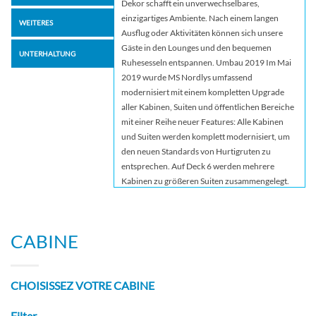
Dekor schafft ein unverwechselbares,
einzigartiges Ambiente. Nach einem langen
WEITERES
Ausflug oder Aktivitäten können sich unsere
Gäste in den Lounges und den bequemen
UNTERHALTUNG
Ruhesesseln entspannen. Umbau 2019 Im Mai
2019 wurde MS Nordlys umfassend
modernisiert mit einem kompletten Upgrade
aller Kabinen, Suiten und öffentlichen Bereiche
mit einer Reihe neuer Features: Alle Kabinen
und Suiten werden komplett modernisiert, um
den neuen Standards von Hurtigruten zu
entsprechen. Auf Deck 6 werden mehrere
Kabinen zu größeren Suiten zusammengelegt.
Einige der neuen Suiten erhalten große Erker,
die spektakuläre Ausblicke ermöglichen. Das
achtern gelegene Hauptrestaurant Torget wird
CABINE
zusätzlich zur völlig neuen Gestaltung mit
großen, bodentiefen Fenstern ausgestattet. Für
einen optimalen Blick auf die norwegische
CHOISISSEZ VOTRE CABINE
Fjordlandschaft werden sich die Fenster bis zur
Decke des Restaurants erstrecken. Das bisher
Filter
auf vielen Hurtigruten-Schiffen bekannte