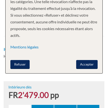
Votre croisière
les catégories. Une telle révocation n’affecte pas la
légalité du traitement effectué jusqu’à la révocation.
6 nuits
MS Nordlys
Si vous sélectionnez «Refuser» et déclinez votre
Départ
consentement, aucune offre individuelle ne peut être
proposée, seuls les cookies nécessaires étant alors
22.10.2026
actifs.
Mentions légales
Itinéraire
Bergen - Alesund - Trondheim - Bodø - Tromsø -
Honningsvag - Kirkenes
Refuser
Accepter
Intérieure dès
FR
2'479.00
pp