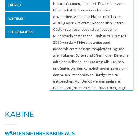
Naturphänomen, inspiriert. Das leichte, zarte
FREIZEIT
Dekor schafft ein unverwechselbares,
einzigartiges Ambiente. Nach einem langen
WEITERES
Ausflug oder Aktivitäten können sich unsere
Gäste in den Lounges und den bequemen
UNTERHALTUNG
Ruhesesseln entspannen. Umbau 2019 Im Mai
2019 wurde MS Nordlys umfassend
modernisiert mit einem kompletten Upgrade
aller Kabinen, Suiten und öffentlichen Bereiche
mit einer Reihe neuer Features: Alle Kabinen
und Suiten werden komplett modernisiert, um
den neuen Standards von Hurtigruten zu
entsprechen. Auf Deck 6 werden mehrere
Kabinen zu größeren Suiten zusammengelegt.
Einige der neuen Suiten erhalten große Erker,
die spektakuläre Ausblicke ermöglichen. Das
achtern gelegene Hauptrestaurant Torget wird
KABINE
zusätzlich zur völlig neuen Gestaltung mit
großen, bodentiefen Fenstern ausgestattet. Für
einen optimalen Blick auf die norwegische
WÄHLEN SIE IHRE KABINE AUS
Fjordlandschaft werden sich die Fenster bis zur