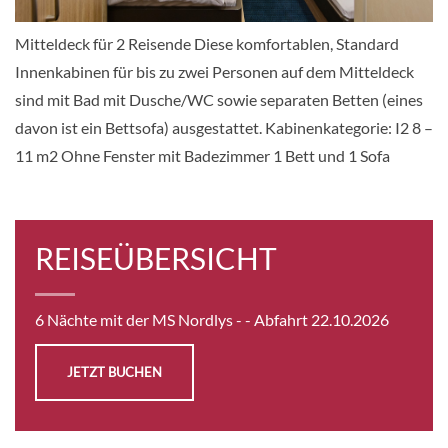
KABINE
und Sauna WLAN Aufzug Konferenzraum
AUSWÄHLEN
ANFRAGEN
Autodeck
Mitteldeck für 2 Reisende Diese komfortablen, Standard
Innenkabinen für bis zu zwei Personen auf dem Mitteldeck
sind mit Bad mit Dusche/WC sowie separaten Betten (eines
Polar Außen-[N3]
davon ist ein Bettsofa) ausgestattet. Kabinenkategorie: I2 8 –
Aussenkabine
11 m2 Ohne Fenster mit Badezimmer 1 Bett und 1 Sofa
CHF 2'873.00
KABINE
REISEÜBERSICHT
AUSWÄHLEN
ANFRAGEN
6 Nächte mit der MS Nordlys -
- Abfahrt 22.10.2026
Polar Outside
JETZT BUCHEN
Aussenkabine