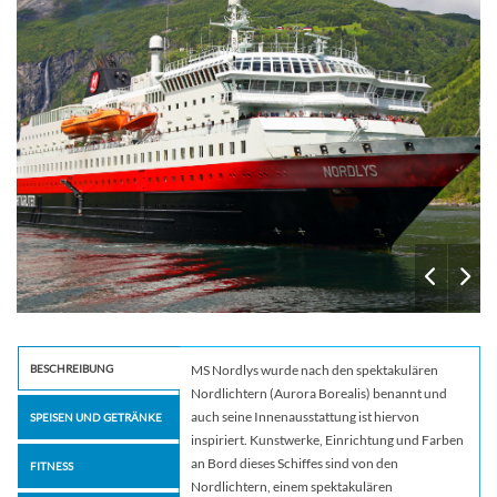
BESCHREIBUNG
MS Nordlys wurde nach den spektakulären
Nordlichtern (Aurora Borealis) benannt und
auch seine Innenausstattung ist hiervon
SPEISEN UND GETRÄNKE
inspiriert. Kunstwerke, Einrichtung und Farben
an Bord dieses Schiffes sind von den
FITNESS
Nordlichtern, einem spektakulären