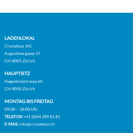
CHF 2'985.00
KABINE
AUSWÄHLEN
ANFRAGEN
LADENLOKAL
Polar Outside-[O3]
Cruisetour AG
Augustinergasse 17
3
CH-8001 Zürich
Aussenkabine
HAUPTSITZ
Hagenholzstrasse 60
CHF 2'985.00
CH-8050 Zürich
KABINE
MONTAG BIS FREITAG
AUSWÄHLEN
ANFRAGEN
09:00 – 18:00 Uhr
TELEFON
+41 (0)44 289 81 81
E-MAIL
info@cruisetour.ch
Arktis Außenkabine Superior-[P2D]