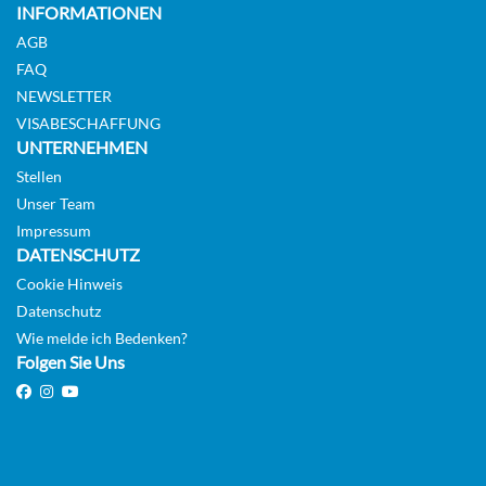
INFORMATIONEN
5
AGB
Aussenkabine
FAQ
NEWSLETTER
VISABESCHAFFUNG
CHF 3'129.00
UNTERNEHMEN
KABINE
Stellen
AUSWÄHLEN
ANFRAGEN
Unser Team
Impressum
DATENSCHUTZ
Cookie Hinweis
Expedition Mini suite-[Q4]
Datenschutz
Suite
Wie melde ich Bedenken?
Folgen Sie Uns
CHF 5'097.00
KABINE
AUSWÄHLEN
ANFRAGEN