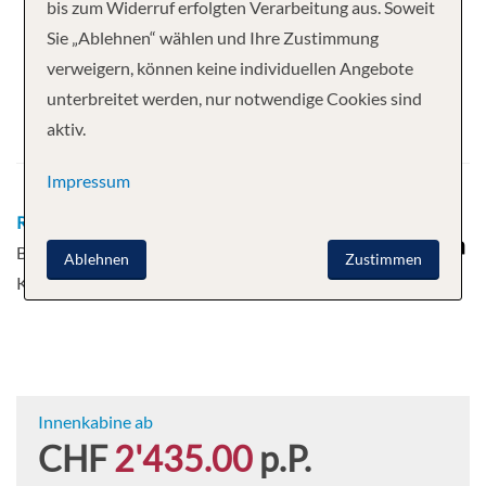
Ihre Kreuzfahrt
bis zum Widerruf erfolgten Verarbeitung aus. Soweit
Sie „Ablehnen“ wählen und Ihre Zustimmung
6 Nächte
MS Nordlys
verweigern, können keine individuellen Angebote
Abfahrt
unterbreitet werden, nur notwendige Cookies sind
aktiv.
22.10.2026
Impressum
Route
Bergen - Alesund - Trondheim -
Bodo - Tromsø - Honningsvag -
Ablehnen
Zustimmen
Kirkenes
Innenkabine ab
CHF
2'435.00
p.P.