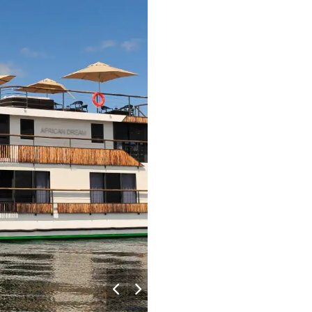
Salon
–
–