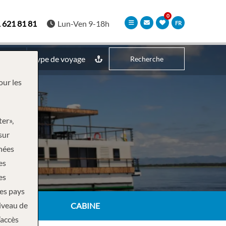
 621 81 81
Lun-Ven 9-18h
FR
Type de voyage
Recherche
our les
ter»,
sur
nnées
es
es
des pays
niveau de
CABINE
’accès