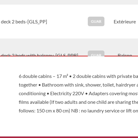
 deck 2 beds-[GLS_PP]
Extérieure
GUAR
 deck 2 beds with balcony-[GLS_PPB]
Balcon
GUAR
6 double cabins – 17 m² • 2 double cabins with private
together • Bathroom with sink, shower, toilet, hairdryer 
conditioning • Electricity 220V • Adapters covering mos
films available (If two adults and one child are sharing t
follows: 150 cm x 80 cm) NB : no laundry service or lift o