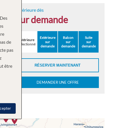
Intérieure dès
sur demande
Des
es
re
Extérieure
Balcon
Suite
Intérieure
bas de
sur
sur
sur
Sélectionné
demande
demande
demande
ecte pas
z
ut être
RÉSERVER MAINTENANT
DEMANDER UNE OFFRE
cepter