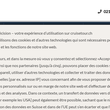
021
Adultes
Enfants
Durée
cision – votre expérience d’utilisation sur cruisetour.ch
lisons des cookies et d’autres technologies qui sont nécessaires p
 et les fonctions de notre site web.
ORIA FALLS
eurs, et dans la mesure où vous y consentez et sélectionnez «Accep
nsi que nos partenaires (jusqu’à cinq), pouvons placer des cookies 
pareil, utiliser d’autres technologies et collecter et traiter des do
lles [par ex. adresse IP] vous concernant afin de vous proposer d
 personnalisés sur ou en marge de notre site web et d’effectuer d
 et des analyses. Dans ce contexte, un transfert de données vers 
ar exemple les USA] peut également être possible, sachant que le 
INFORMATIONS DE VOYAGE
on des données en Suisse et dans de l’UE peut s’en écarter et que l