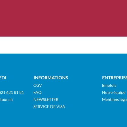
EDI
INFORMATIONS
ENTREPRIS
CGV
Emplois
)21 621 81 81
FAQ
Notre équipe
tour.ch
NEWSLETTER
Mentions léga
SERVICE DE VISA