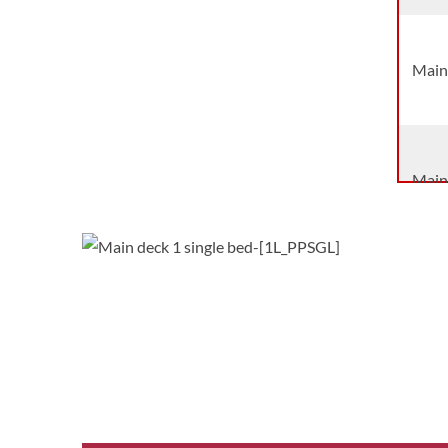
Main
Main