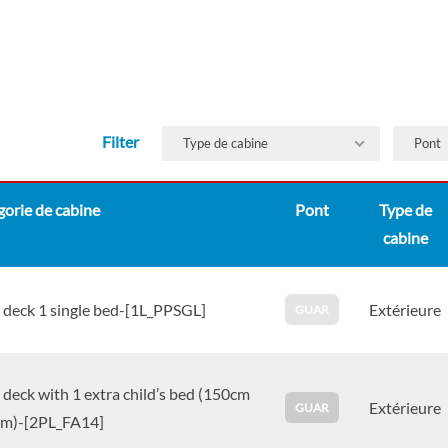
Filter
Type de cabine
Pont
orie de cabine
Pont
Type de
cabine
 deck 1 single bed-[1L_PPSGL]
Extérieure
GUAR
deck with 1 extra child’s bed (150cm
Extérieure
GUAR
cm)-[2PL_FA14]