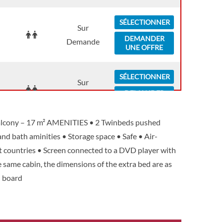
SÉLECTIONNER
Sur
DEMANDER
Demande
UNE OFFRE
SÉLECTIONNER
Sur
DEMANDER
Demande
UNE OFFRE
 balcony – 17 m² AMENITIES • 2 Twinbeds pushed
and bath aminities • Storage space • Safe • Air-
t countries • Screen connected to a DVD player with
he same cabin, the dimensions of the extra bed are as
n board