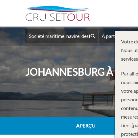
À partir du
Votre dé
Nous uti
services
JOHANNESBURG À VICT
Par aill
nous, ai
votre ap
personne
contenus
mesures
tiers [p
APERÇU
protecti