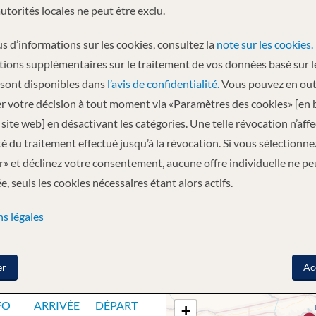
autorités locales ne peut être exclu.
Départ
s d’informations sur les cookies, consultez la
note sur les cookies.
11.08.2026
tions supplémentaires sur le traitement de vos données basé sur l
 sont disponibles dans
l’avis de confidentialité.
Vous pouvez en out
r votre décision à tout moment via «Paramètres des cookies» [en 
be - Île Impalila - Kasane - Kariba - Gache -
site web] en désactivant les catégories. Une telle révocation n’aff
ité du traitement effectué jusqu’à la révocation. Si vous sélectionne
» et déclinez votre consentement, aucune offre individuelle ne pe
, seuls les cookies nécessaires étant alors actifs.
s légales
GE
er
Ac
FO
ARRIVÉE
DÉPART
+