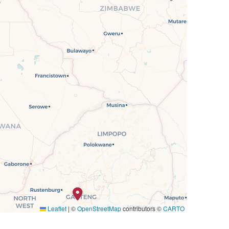
Leaflet
|
©
OpenStreetMap
contributors ©
CARTO