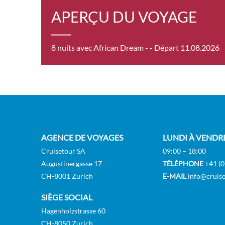
APERÇU DU VOYAGE
8 nuits avec African Dream -
- Départ 11.08.2026
AGENCE DE VOYAGES
LUNDI À VENDR
Cruisetour SA
09:00 – 18:00
Augustinergasse 17
TÉLÉPHONE
+41 (0
CH-8001 Zurich
E-MAIL
info@cruise
SIÈGE SOCIAL
Hagenholzstrasse 60
CH-8050 Zurich