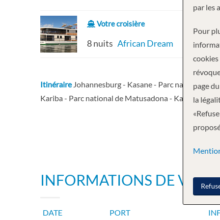
par les 
Votre croisière
Pour plu
8 nuits
African Dream
informa
cookies
révoque
Itinéraire
Johannesburg - Kasane - Parc national de Cho
page du 
Kariba - Parc national de Matusadona - Kariba
plus
la légal
«Refuser
proposée
Mention
INFORMATIONS DE VOYA
Refus
DATE
PORT
IN