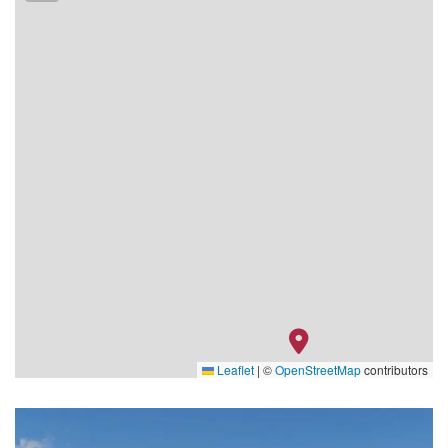
Leaflet
|
©
OpenStreetMap
contributors
Salon