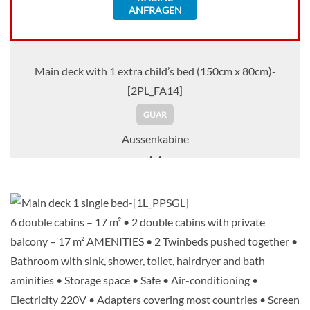
ANFRAGEN
Main deck with 1 extra child’s bed (150cm x 80cm)-
[2PL_FA14]
GUAR
Aussenkabine
Auf Anfrage
KABINE
6 double cabins – 17 m² • 2 double cabins with private
AUSWÄHLEN
ANFRAGEN
balcony – 17 m² AMENITIES • 2 Twinbeds pushed together •
Bathroom with sink, shower, toilet, hairdryer and bath
aminities • Storage space • Safe • Air-conditioning •
Main deck 2 beds-[GLS_PP]
Electricity 220V • Adapters covering most countries • Screen
GUAR