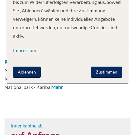
Ihre Kreuzfahrt
bis zum Widerruf erfolgten Verarbeitung aus. Soweit
Sie „Ablehnen“ wählen und Ihre Zustimmung
8 Nächte
African Dream
verweigern, können keine individuellen Angebote
Abfahrt
unterbreitet werden, nur notwendige Cookies sind
aktiv.
11.08.2026
Impressum
Route
Johannesburg - Kasane - Chobe
National Park - Impalila Island - Kasane -
Ablehnen
Zustimmen
Kariba - Gache - Kariba - Matusadona
National park - Kariba
Mehr
Innenkabine ab