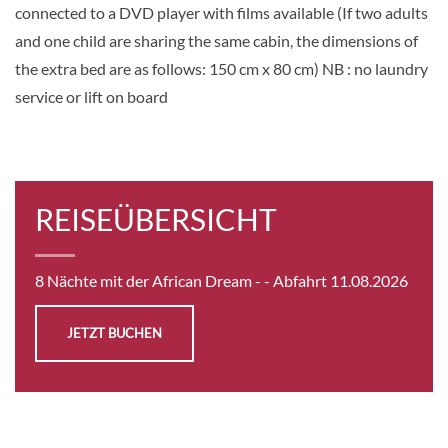
connected to a DVD player with films available (If two adults
Aussenkabine
and one child are sharing the same cabin, the dimensions of
the extra bed are as follows: 150 cm x 80 cm) NB : no laundry
service or lift on board
Auf Anfrage
KABINE
AUSWÄHLEN
ANFRAGEN
REISEÜBERSICHT
Main deck 2 beds with balcony-[GLS_PPB]
GUAR
8 Nächte mit der African Dream -
- Abfahrt 11.08.2026
Balkonkabine
JETZT BUCHEN
Auf Anfrage
KABINE
AUSWÄHLEN
ANFRAGEN