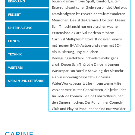
bauen, das Sie mit viel Spaß, Komfort, gutem
ERHOLUNG
Essen und exotischen Zielen verbindet. Und was
am wichtigsten ist: Es verbindet Sie mit anderen
FREIZEIT
Menschen. Das ist die Carnival Horizon! Dieses
Schiff macht nicht nur ein bisschen was her.
UNTERHALTUNG
Erstens ist die Carnival Horizon mit dem
Carnival Multiplex mit zwei Kinosälen, einem
FITNESS
mit riesiger IMAX-Action und einem mit 3D-
Visualisierung, unglaublichen
TECHNIK
Bewegungseffekten und vielem mehr, ganz
groß! Dieses Schiff hält die Dinge mit einem
WEITERES
Wasserpark an Bord in Schwung, der Sie mehr
als nur ein wenig bespritzt – Dr. Seuss
SPEISEN UND GETRÄNKE
WaterWorks bespritzt Sie mit ein wenig Hilfe
von den verrückten Charakteren, die jeder liebt.
Im SkyRide können Sie eine Fahrradtour über
den Dingen machen. Der Punchliner Comedy
Club und Playlist Productions sind nur zwei der
Top-Unterhaltungsangebote, während Lip Sync
Battle: Carnival ist Ihre Chance, all Ihr Talent,
das Sie vor Ihrer Abreise eingepackt haben, auf
CABINE
der Bühne unter Beweis zu stellen.