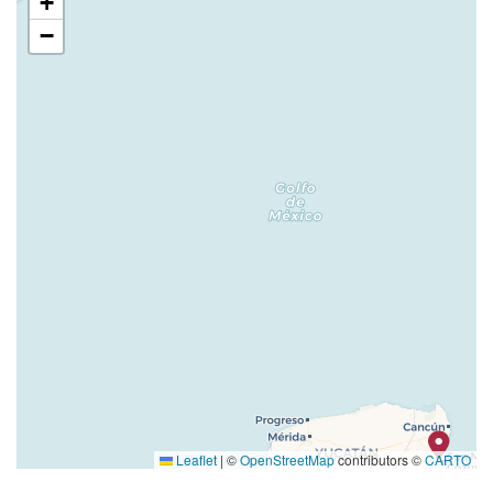
+
−
Leaflet
|
©
OpenStreetMap
contributors ©
CARTO