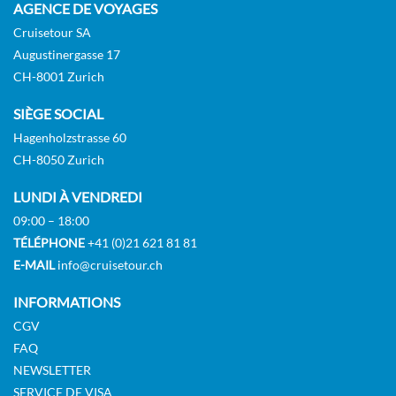
AGENCE DE VOYAGES
auszuwerfen. Bonsai Teppanyaki ist eine intime
Mahlzeit mit interaktiver Darbietung, während
Cruisetour SA
Fahrenheit 555 ein kulinarisches Erlebnis ist,
Augustinergasse 17
das sich mit einigen der besten Steakhäuser an
CH-8001 Zurich
Land messen kann. Die Jiji Asian Kitchen und die
Cucina del Capitano sind beide darauf
SIÈGE SOCIAL
spezialisiert, bestimmte Geschmacksnerven zu
Hagenholzstrasse 60
erfreuen: diejenigen, die sich nach
panasiatischen Spezialitäten sehnen, und die
CH-8050 Zurich
klassischen italienischen Gerichte, die im
LUNDI À VENDREDI
Familienkreis serviert werden. (Check… und
Check!) Fügen Sie all dies zusammen und Sie
09:00 – 18:00
haben… einen Urlaub auf der Carnival Horizon,
TÉLÉPHONE
+41 (0)21 621 81 81
der wirklich alles zusammenbringt.
E-MAIL
info@cruisetour.ch
INFORMATIONS
CGV
FAQ
NEWSLETTER
SERVICE DE VISA