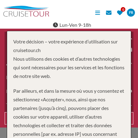
FR
Lun-Ven 9-18h
Votre décision – votre expérience d’utilisation sur
À partir du
cruisetour.ch
Nous utilisons des cookies et d’autres technologies
Adultes
qui sont nécessaires pour les services et les fonctions
de notre site web.
Enfants
Par ailleurs, et dans la mesure où vous y consentez et
Durée
sélectionnez «Accepter», nous, ainsi que nos
Type de voyage
partenaires (jusqu’à cinq), pouvons placer des
cookies sur votre appareil, utiliser d’autres
Recherche
technologies et collecter et traiter des données
personnelles [par ex. adresse IP] vous concernant