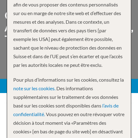
afin de vous proposer des contenus personnalisés
CARAÏBES OCCIDENTALES
sur ou en marge de notre site web et d’effectuer des
mesures et des analyses. Dans ce contexte, un
AU DÉPART DE GALVESTON,
transfert de données vers des pays tiers [par
TEXAS
exemple les USA] peut également être possible,
sachant que le niveau de protection des données en
Suisse et dans de l’UE peut s’en écarter et que l’accès
par les autorités locales ne peut être exclu.
Pour plus d’informations sur les cookies, consultez la
note sur les cookies.
Des informations
supplémentaires sur le traitement de vos données
basé sur les cookies sont disponibles dans
l’avis de
confidentialité.
Vous pouvez en outre révoquer votre
Votre croisière
décision à tout moment via «Paramètres des
4 nuits
Carnival Horizon
cookies» [en bas de page du site web] en désactivant