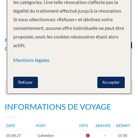
les catégories. Une telle révocation n’affecte pas la
Départ
légalité du traitement effectué jusqu’à la révocation.
05.08.2027
Si vous sélectionnez «Refuser» et déclinez votre
consentement, aucune offre individuelle ne peut être
proposée, seuls les cookies nécessaires étant alors
Itinéraire
Galveston - Cozumel -
actifs.
Galveston
Mentions légales
Refuser
Accepter
Chargement des prix
INFORMATIONS DE VOYAGE
DATE
PORT
INFO
ARRIVÉE
DÉPART
05.08.27
Galveston
–
15:30