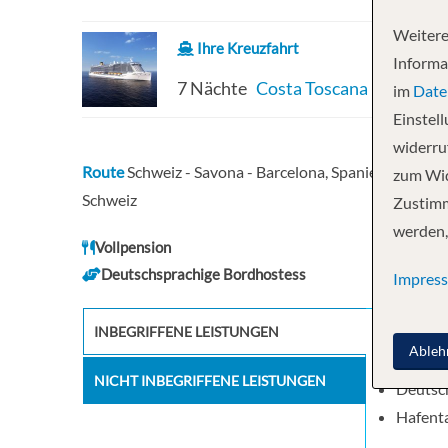
Weitere
Ihre Kreuzfahrt
Informa
7 Nächte
Costa Toscana
im
Date
Einstel
widerruf
Route
Schweiz - Savona - Barcelona, Spanien - Ibiza (S
zum Wid
Schweiz
Zustimm
werden,
Vollpension
Deutschsprachige Bordhostess
Impres
INBEGRIFFENE LEISTUNGEN
8 Tage 
Ableh
Vollpe
NICHT INBEGRIFFENE LEISTUNGEN
Deutsc
Hafent