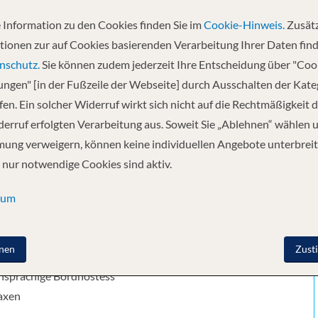
 Information zu den Cookies finden Sie im
Cookie-Hinweis.
Zusätz
Abfahrt
tionen zur auf Cookies basierenden Verarbeitung Ihrer Daten find
24.08.2025
nschutz.
Sie können zudem jederzeit Ihre Entscheidung über "Coo
lungen" [in der Fußzeile der Webseite] durch Ausschalten der Kat
en. Ein solcher Widerruf wirkt sich nicht auf die Rechtmäßigkeit d
panien) - Palermo - Civitavecchia, Rom, Italien - Savona -
erruf erfolgten Verarbeitung aus. Soweit Sie „Ablehnen“ wählen 
ung verweigern, können keine individuellen Angebote unterbreit
 nur notwendige Cookies sind aktiv.
sum
/ 7 Nächte ab/bis Savona an Bord der Costa Toscana inkl.
nen
Zust
nsion
hsprachige Bordhostess
axen