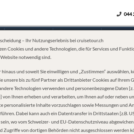
044 
Erwachsene
Kinder
Dauer
tscheidung – Ihr Nutzungserlebnis bei cruisetour.ch
zen Cookies und andere Technologien, die für Services und Funkti
 Website notwendig sind.
T DER COSTA TOSCANA
 hinaus und soweit Sie einwilligen und „Zustimmen“ auswählen, 
e unsere bis zu fünf Partner als Drittanbieter Cookies auf Ihrem 
 andere Technologien verwenden und personenbezogene Daten [z. 
] von Ihnen erheben und verarbeiten, um Ihnen auf oder neben u
e personalisierte Inhalte vorzuschlagen sowie Messungen und A
führen. Dabei kann auch ein Datentransfer in Drittstaaten [z.B. U
 sein, wo vom Schweizer- und EU-Datenschutzniveau abgewiche
REISEINFORMATIONEN
d Zugriffe von dortigen Behörden nicht ausgeschlossen werden k