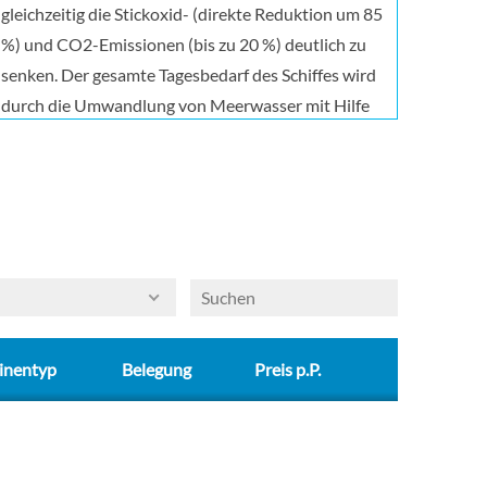
gleichzeitig die Stickoxid- (direkte Reduktion um 85
%) und CO2-Emissionen (bis zu 20 %) deutlich zu
senken. Der gesamte Tagesbedarf des Schiffes wird
durch die Umwandlung von Meerwasser mit Hilfe
von Entsalzungsanlagen gedeckt. Der
Energieverbrauch wird dank eines intelligenten
Energieeffizienzsystems auf ein Minimum reduziert.
Darüber hinaus werden an Bord 100 % der Abfälle
getrennt gesammelt und Materialien wie Plastik,
Papier, Glas und Aluminium recycelt, was Teil eines
integrierten Ansatzes zur Umsetzung von
Projekten der Kreislaufwirtschaft ist. HOMMAGE
inentyp
Belegung
Preis p.P.
AN DIE TOSKANA Das neue Flaggschiff ist eine
Hommage an die Toskana. Es ist das Ergebnis eines
außergewöhnlichen Kreativprojekts, das von Adam
D. Tihany kuratiert wurde, um das Beste dieser