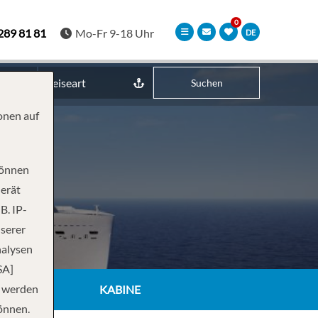
289 81 81
Mo-Fr 9-18 Uhr
DE
Reiseart
Suchen
onen auf
können
Gerät
B. IP-
nserer
nalysen
SA]
n werden
KABINE
önnen.