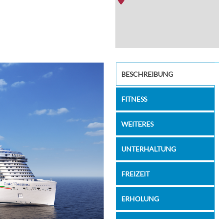
s
HRC_Resta
BESCHREIBUNG
FITNESS
WEITERES
UNTERHALTUNG
FREIZEIT
ERHOLUNG