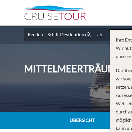
ab
Ihre En
Wir nut
unserer
MITTELMEERTRÄUME MI
Darüber
wir sowi
setzen,
Adresse
Webseit
durchzu
möglich
ÜBERSICHT
kann un