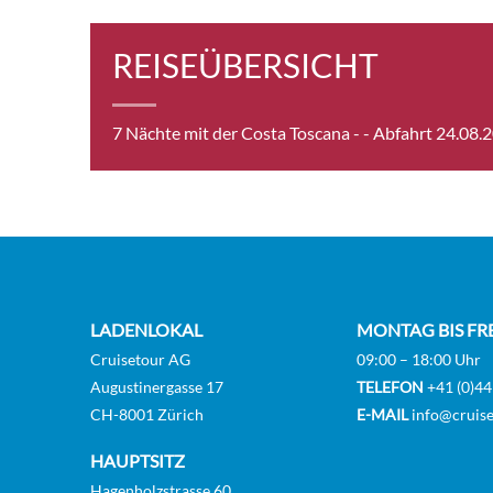
REISEÜBERSICHT
7 Nächte mit der Costa Toscana -
- Abfahrt 24.08.
LADENLOKAL
MONTAG BIS FR
Cruisetour AG
09:00 – 18:00 Uhr
Augustinergasse 17
TELEFON
+41 (0)44
CH-8001 Zürich
E-MAIL
info@cruise
HAUPTSITZ
Hagenholzstrasse 60