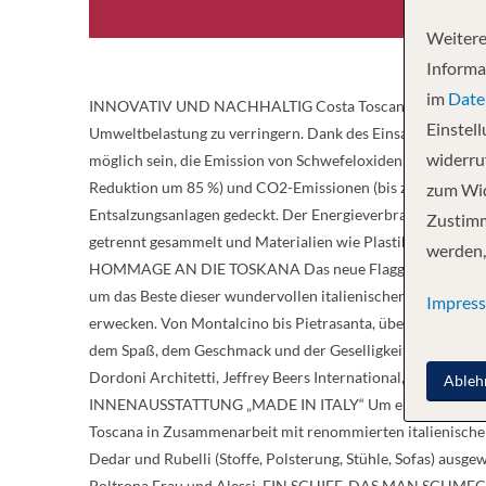
Weitere
Informa
im
Date
INNOVATIV UND NACHHALTIG Costa Toscana wurde als reise
Einstel
Umweltbelastung zu verringern. Dank des Einsatzes von Flüs
widerruf
möglich sein, die Emission von Schwefeloxiden (Null-Emissi
Reduktion um 85 %) und CO2-Emissionen (bis zu 20 %) deut
zum Wid
Entsalzungsanlagen gedeckt. Der Energieverbrauch wird dan
Zustimm
getrennt gesammelt und Materialien wie Plastik, Papier, Gl
werden,
HOMMAGE AN DIE TOSKANA Das neue Flaggschiff ist eine Ho
um das Beste dieser wundervollen italienischen Region, di
Impres
erwecken. Von Montalcino bis Pietrasanta, über Viareggio, 
dem Spaß, dem Geschmack und der Geselligkeit gewidmet si
Dordoni Architetti, Jeffrey Beers International, Partner Sh
Ableh
INNENAUSSTATTUNG „MADE IN ITALY“ Um ein authentisches „
Toscana in Zusammenarbeit mit renommierten italienischen
Dedar und Rubelli (Stoffe, Polsterung, Stühle, Sofas) ausg
Poltrona Frau und Alessi. EIN SCHIFF, DAS MAN SCHMECKE