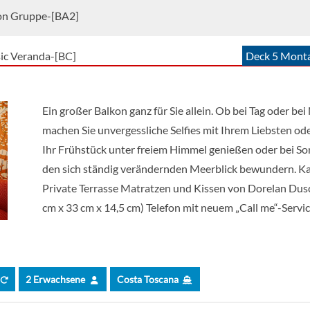
on Gruppe-[BA2]
sic Veranda-[BC]
Deck 5 Monta
ony Premium -[BP]
Deck 8 Bolgh
Ein großer Balkon ganz für Sie allein. Ob bei Tag oder b
machen Sie unvergessliche Selfies mit Ihrem Liebsten oder
ony Guarantee Cabin-[BV]
Ihr Frühstück unter freiem Himmel genießen oder bei So
den sich ständig verändernden Meerblick bewundern. Kab
blick-[E1]
Deck 4 Talam
Private Terrasse Matratzen und Kissen von Dorelan Dus
cm x 33 cm x 14,5 cm) Telefon mit neuem „Call me“-Serv
blick-[E2]
Deck 4 Talam
ide Stateroom Classic-[EC]
Deck 4 Talam
2 Erwachsene
Costa Toscana
ide Stateroom Premium-[EP]
Deck 4 Talam