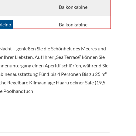
Balkonkabine
lcino
Balkonkabine
eri
Balkonkabine
ei Nacht – genießen Sie die Schönheit des Meeres und
 Ihrer Liebsten. Auf Ihrer „Sea Terrace“ können Sie
Balkonkabine
nnenuntergang einen Aperitif schlürfen, während Sie
inenausstattung Für 1 bis 4 Personen Bis zu 25 m²
one
Aussenkabine
che Regelbare Klimaanlage Haartrockner Safe (19,5
ice Poolhandtuch
one
Aussenkabine
one
Aussenkabine
one
Aussenkabine