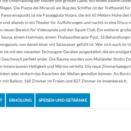
 für die Unterhaltung der kleinen und großen Gäste, mit einem Balkon unte
fliegen. Die Piazza dei Miracoli am Bug des Schiffes ist der Treffpunkt fü
 Panoramapunkt ist die Passeggiata Volare, die mit 65 Metern Höhe den h
er und abends in ein Theater für Aufführungen und nachts in eine Disco v
 neuen Bereich für Videospiele und den Squok Club. Ein weiterer großar
ner Sauna, einem Hammam, einem Thalassotherapie-Pool, 16 Behandlungs
pools, von denen einer mit Salzwasser gefüllt ist. Wer sich auch im Ur
um ist mit den neuesten Technogym-Geräten ausgestattet, die ein einzig
 und Geschmack perfekt wider. Die Räume wurden vom Mailänder Studio Do
en Innenräumen Helligkeit und Wärme verleiht. Die neue Zimmerkategorie
rinken oder einfach das Rauschen der Wellen genießen können. An Bord 
er mit Balkon, 168 Zimmer im Freien und 827 Zimmer im Innenbereich.
T
ERHOLUNG
SPEISEN UND GETRÄNKE