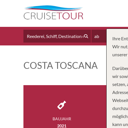
ab
Ihre En
Wir nut
unserer
COSTA TOSCANA
Darüber
wir sowi
setzen,
Adresse
Webseit
durchzu
möglich
BAUJAHR
BESA
kann un
2021
1,6