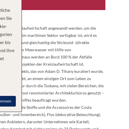
liche
en Sie
kie-
e der Kreislaufwirtschaft angewandt werden, um die
egorien
 die derzeit im maritimen Sektor verfügbar ist, wird es
er bis
iminieren und gleichzeitig die Stickoxid- (direkte
mwandlung von Meerwasser mit Hilfe von
und Ihre
t. Darüber hinaus werden an Bord 100 % der Abfälle
et
zung von Projekten der Kreislaufwirtschaft ist.
reativprojekts, das von Adam D. Tihany kuratiert wurde,
hren Namen gibt, an einem einzigen Ort zum Leben zu
ne echte Tour durch die Toskana, mit vielen Bereichen, die
rnationalen Pool renommierter Architekturbüros genutzt –
 Teile des Schiffes beauftragt wurden.
immen
uchtung, die Stoffe und die Accessoires der Costa
ßen- und Innenbereich), Flos (dekorative Beleuchtung),
schen Anbietern, darunter Unternehmen wie Kartell,
hes Angebot mit nicht weniger als 21 Restaurants und