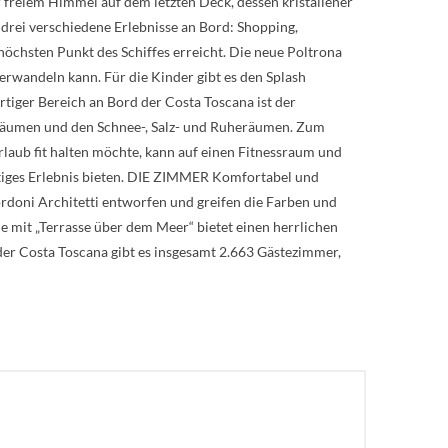
r freiem Himmel auf dem letzten Deck, dessen kristallener
r drei verschiedene Erlebnisse an Bord: Shopping,
öchsten Punkt des Schiffes erreicht. Die neue Poltrona
erwandeln kann. Für die Kinder gibt es den Splash
tiger Bereich an Bord der Costa Toscana ist der
räumen und den Schnee-, Salz- und Ruheräumen. Zum
laub fit halten möchte, kann auf einen Fitnessraum und
artiges Erlebnis bieten. DIE ZIMMER Komfortabel und
rdoni Architetti entworfen und greifen die Farben und
 mit „Terrasse über dem Meer“ bietet einen herrlichen
der Costa Toscana gibt es insgesamt 2.663 Gästezimmer,