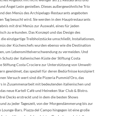
 und Ángel León genießen. Dieses außergewöhnliche Trio
s und den Menüs des Archipelago-Restaurants angeboten
ten Tag besucht wird. Sie werden in den Hauptrestaurants
lebnis mit drei Menüs zur Auswahl, eines für jeden
arisch zu erkunden. Das Konzept und das Design des
 die einzigartige Treibholzstücke umschließt, Installationen,
enüs der Küchenchefs wurden ebenso wie die Destination
rfen, um Lebensmittelverschwendung zu vermeiden. Und
Schutz der italienischen Küste der Stiftung Costa
ie Stiftung Costa Crociere zur Unterstützung von Umwelt-
ern gewidmet, das speziell für deren Bedürfnisse konzipiert
inen Versuch wert sind die Pizzeria Pummid’Oro, das
rs in Zusammenarbeit mit bedeutenden italienischen und
 das neue Kartell Cafè und Heineken Star Club & Bistro.
rei Decks erstreckt und in dem die besten Shows
n und zu jeder Tageszeit, von der Morgendämmerung bis zur
 Lounge-Bars. Piazza del Campo hingegen ist eine große