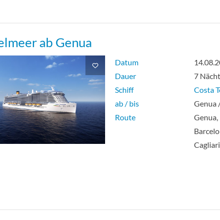
gruppe (I3 + I4)-[IN2]
elmeer ab Genua
de Premium-[IP]
Deck 4 Talam
Datum
14.08.
Dauer
7 Näch
de Guarantee Cabin-[IV]
Schiff
Costa 
ab / bis
Genua 
-[S]
Deck 8 Bolgh
Route
Genua, I
Barcelo
sse mit Meerblick-[T1]
Deck 8 Bolgh
Cagliar
sse mit Meerblick-[T2]
Deck 9 Siena
ic-[TC]
Deck 8 Bolgh