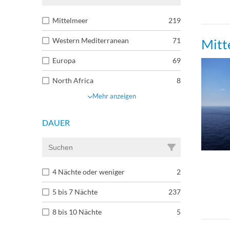
Mittelmeer
219
Innen
Mitt
Western Mediterranean
71
Insi
Europa
69
North Africa
8
Insi
Mehr anzeigen
Suite
DAUER
Terra
4 Nächte oder weniger
2
Terra
5 bis 7 Nächte
237
Class
8 bis 10 Nächte
5