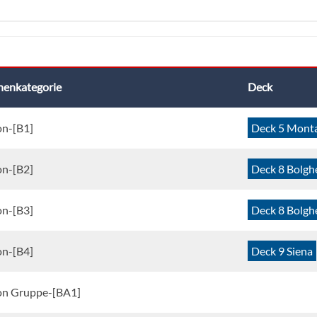
nenkategorie
Deck
on-[B1]
Deck 5 Monta
on-[B2]
Deck 8 Bolgh
on-[B3]
Deck 8 Bolgh
on-[B4]
Deck 9 Siena
on Gruppe-[BA1]