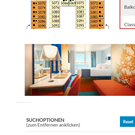
Balk
Clas
Balc
Balc
Meer
Meer
Outs
SUCHOPTIONEN
Reset
(zum Entfernen anklicken)
Outs