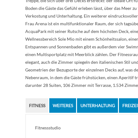
Treppe, die sich über drei Decks erstreckt: der ideale Ort
Boden die Gäste das Gefühl erleben lässt, über das Meer zu 
Verkostung und Unterhaltung. Ein weiterer eindrucksvoller
Frau Arena ist ein multifunktionaler Raum, der sich tagsüb
AcquaPark mit seiner Rutsche auf dem höchsten Deck, einen
Wellnessbereich Sole Mio mit einem Schönheitssalon, ei
Entspannen und Sonnenbaden gibt es außerdem vier Swimming
einen Multisportplatz mit Meerblick zählen. Der Fitnessra
elegant, auch die Zimmer spiegeln den italienischen Stil
Geometrien der Bezugsorte der einzelnen Decks auf, was d
Nebenraum, in dem die Gäste frühstücken, einen Aperitif t
darunter 28 Suiten, 106 Zimmer mit Terrasse, 1.534 Zimm
FITNESS
WEITERES
UNTERHALTUNG
FREIZEI
Fitnessstudio