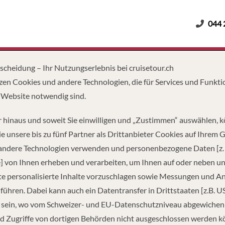
044 
Erwachsene
Kinder
Dauer
tscheidung – Ihr Nutzungserlebnis bei cruisetour.ch
zen Cookies und andere Technologien, die für Services und Funkti
 Website notwendig sind.
 hinaus und soweit Sie einwilligen und „Zustimmen“ auswählen, 
e unsere bis zu fünf Partner als Drittanbieter Cookies auf Ihrem 
 andere Technologien verwenden und personenbezogene Daten [z. 
] von Ihnen erheben und verarbeiten, um Ihnen auf oder neben u
e personalisierte Inhalte vorzuschlagen sowie Messungen und A
führen. Dabei kann auch ein Datentransfer in Drittstaaten [z.B. U
 sein, wo vom Schweizer- und EU-Datenschutzniveau abgewiche
TZUNG
TONNAGE
LÄ
d Zugriffe von dortigen Behörden nicht ausgeschlossen werden k
46
185,000
1,10