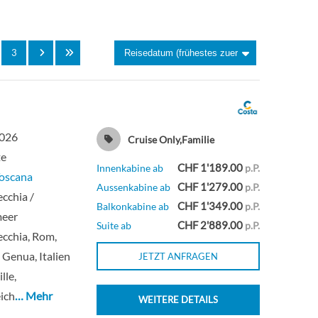
Aussenkabine
3
Suite
one
Innenkabine
2026
Cruise Only,Familie
one
Innenkabine
te
CHF 1'189.00
Innenkabine ab
p.P.
Toscana
CHF 1'279.00
Aussenkabine ab
p.P.
one
Innenkabine
ecchia /
CHF 1'349.00
Balkonkabine ab
p.P.
meer
CHF 2'889.00
Suite ab
p.P.
Giminiano
Innenkabine
ecchia, Rom,
/ Genua, Italien
JETZT ANFRAGEN
one
Innenkabine
lle,
ich
… Mehr
WEITERE DETAILS
Innenkabine