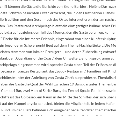
hiff können die Gäste die Gerichte von Bruno Barbieri, Hélène Darroze
Costa-Schiffen besuchten Orten erforscht, die in den Destination Dishe
 die Tradition und den Geschmack des Ortes interpretieren, der am nächs
en. Das Restaurant Archipelago bietet ein einzigartiges kulinarisches Er
 die darauf abzielen, den Teil des Meeres, den die Gäste befahren, kulin
“-Tische für ein intimeres Erlebnis, eingerahmt von einer Kupferskulptur,
 Ein besonderer Schwerpunkt liegt auf dem Thema Nachhaltigkeit. Die M
 meisten stammen von lokalen Erzeugern – und deren Zubereitung entwo
de dank der „Guardians of the Coast“, dem Umwelterziehungsprogramm zum 
rchipelago eingenommen wird, spendet Costa einen Teil des Erlöses an d
Toscana ein ganzes Restaurant, das „Squok Restaurant“, Familien mit Kind
chkünste unter der Anleitung von Costa Chefs ausprobieren. Ebenfalls e
haben die Gäste die Qual der Wahl zwischen 19 Bars, darunter Themenba
 Campari Bar, zwei Aperol Spritz Bars, das Ferrari Spazio Bollicine sowie
 ist das Colosseo, ein Raum in der Mitte des Schiffes, der sich über d
d auf der Kuppel angebracht sind, bieten die Möglichkeit, in jedem Hafe
Rund um den Platz befinden sich einige der bedeutendsten thematischen