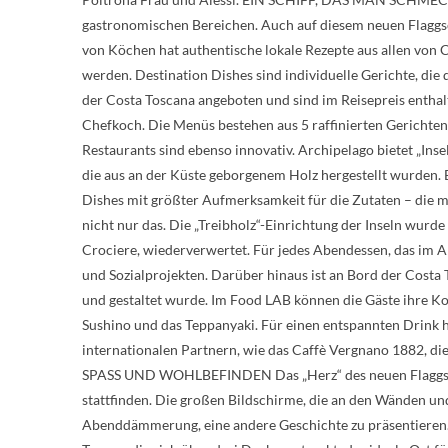
gastronomischen Bereichen. Auch auf diesem neuen Flaggsc
von Köchen hat authentische lokale Rezepte aus allen von 
werden. Destination Dishes sind individuelle Gerichte, die
der Costa Toscana angeboten und sind im Reisepreis enthalt
Chefkoch. Die Menüs bestehen aus 5 raffinierten Gerichten,
Restaurants sind ebenso innovativ. Archipelago bietet „Insel
die aus an der Küste geborgenem Holz hergestellt wurden.
Dishes mit größter Aufmerksamkeit für die Zutaten – die
nicht nur das. Die „Treibholz“-Einrichtung der Inseln wur
Crociere, wiederverwertet. Für jedes Abendessen, das im A
und Sozialprojekten. Darüber hinaus ist an Bord der Costa 
und gestaltet wurde. Im Food LAB können die Gäste ihre Ko
Sushino und das Teppanyaki. Für einen entspannten Drink 
internationalen Partnern, wie das Caffè Vergnano 1882, die
SPASS UND WOHLBEFINDEN Das „Herz“ des neuen Flaggschiffs
stattfinden. Die großen Bildschirme, die an den Wänden un
Abenddämmerung, eine andere Geschichte zu präsentieren. 