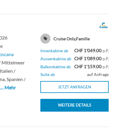
Innenkabine
one
Innenkabine
2026
Cruise Only,Familie
te
Innenkabine
CHF 1'049.00
Innenkabine ab
p.P.
Toscana
CHF 1'089.00
Aussenkabine ab
p.P.
/ Mittelmeer
CHF 1'159.00
Balkonkabine ab
p.P.
eri
Suite
talien /
Suite ab
auf Anfrage
na, Spanien /
eri
Aussenkabine
i
… Mehr
JETZT ANFRAGEN
Aussenkabine
WEITERE DETAILS
eri
Innenkabine