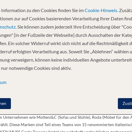
 Information zu den Cookies finden Sie im
Cookie-Hinweis.
Zusätz
tionen zur auf Cookies basierenden Verarbeitung Ihrer Daten find
nschutz.
Sie können zudem jederzeit Ihre Entscheidung über "Coo
nde „Smart City“ konzipiert, in der nachhaltige Lösungen und Konzept
lungen" [in der Fußzeile der Webseite] durch Ausschalten der Kat
sigerdgas, der fortschrittlichsten Technologie zur Emissionsreduzierung,
en. Ein solcher Widerruf wirkt sich nicht auf die Rechtmäßigkeit d
onen) und Feinstaub (95-100 % Reduktion) in die Atmosphäre nahezu zu el
lich zu senken. Der gesamte Tagesbedarf des Schiffes wird durch die U
erruf erfolgten Verarbeitung aus. Soweit Sie „Ablehnen“ wählen 
k eines intelligenten Energieeffizienzsystems auf ein Minimum reduzier
ung verweigern, können keine individuellen Angebote unterbreit
as und Aluminium recycelt, was Teil eines integrierten Ansatzes zur Umset
 nur notwendige Cookies sind aktiv.
mmage an die Toskana. Es ist das Ergebnis eines außergewöhnlichen K
e dem Schiff, seinen Decks und den wichtigsten öffentlichen Bereichen i
sum
Montecatini, Lucca, Pienza, Bolgheri, Montepulciano, Costa Toscana ist ei
nd. Für die Realisierung hat Tihany die Zusammenarbeit mit einem inte
ip Design und Rockwell Group -, die mit der Gestaltung der verschiedenen
nen
Zust
Made in Italy“-Designerlebnis zu schaffen, wurden die Möbel, die Bele
 Unternehmen wie Molteni&C (Sofas und Stühle), Roda (Möbel für den Au
ewählt. Diese Marken sind Teil eines Teams von 15 renommierten italieni
N MUSS Costa Toscana bietet ein wahrhaft unglaubliches gastronomisc