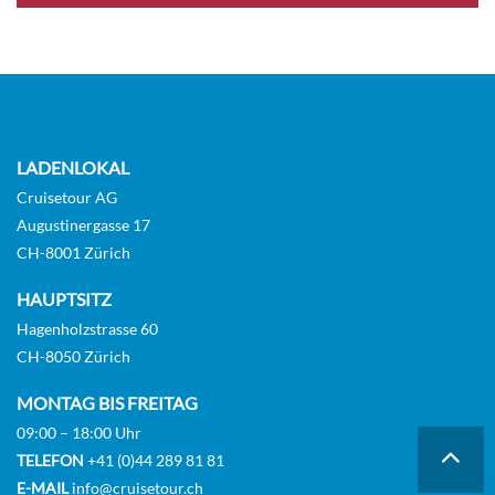
CHF 436.00
KABINE
AUSWÄHLEN
ANFRAGEN
LADENLOKAL
Cruisetour AG
Augustinergasse 17
Innenkabine-[4E]
CH-8001 Zürich
7
6
HAUPTSITZ
Innenkabine
Hagenholzstrasse 60
CH-8050 Zürich
CHF 437.00
MONTAG BIS FREITAG
KABINE
09:00 – 18:00 Uhr
AUSWÄHLEN
ANFRAGEN
TELEFON
+41 (0)44 289 81 81
E-MAIL
info@cruisetour.ch