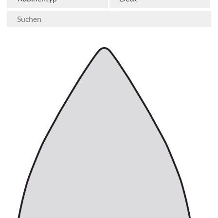
heißes Nachtleben bietet. Und den ganzen Tag
über haben wir natürlich auch etwas für die
Kinder – die Carnival Horizon verfügt über drei
altersgerechte Jugendbereiche! Dieses Schiff
bringt tonnenweise Geschmack in jede
Mahlzeit. Den Anfang macht ein Mann namens
Guy Fieri, der zwei fantastische Lokale auf dem
Schiff geschaffen hat: Guy’s Burger Joint und
Guy’s Pig & Anchor Smokehouse | Brewhouse,
ein Lokal, das BBQ-Klassiker mit frisch an Bord
gebrauten Bieren serviert. Wenn Sie auf der
Carnival Horizon auf der Suche nach
großartigen Meeresfrüchten sind, dann ist
Seafood Shack der richtige Ort, um Ihr Netz
auszuwerfen. Bonsai Teppanyaki ist eine intime
Mahlzeit mit interaktiver Darbietung, während
Fahrenheit 555 ein kulinarisches Erlebnis ist,
das sich mit einigen der besten Steakhäuser an
Land messen kann. Die Jiji Asian Kitchen und die
Cucina del Capitano sind beide darauf
spezialisiert, bestimmte Geschmacksnerven zu