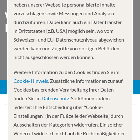
neben unserer Webseite personalisierte Inhalte
WESTERN CARIBBEAN
vorzuschlagen sowie Messungen und Analysen
durchzuführen. Dabei kann auch ein Datentransfer
FROM GALVESTON, TX
in Drittstaaten [z.B. USA] möglich sein, wo vom
Schweizer- und EU-Datenschutzniveau abgewichen
werden kann und Zugriffe von dortigen Behörden
nicht ausgeschlossen werden können.
Weitere Information zu den Cookies finden Sie im
Cookie-Hinweis.
Zusätzliche Informationen zur auf
Cookies basierenden Verarbeitung Ihrer Daten
finden Sie im
Datenschutz.
Sie können zudem
jederzeit Ihre Entscheidung über "Cookie-
Einstellungen" [in der Fußzeile der Webseite] durch
Ihre Kreuzfahrt
Ausschalten der Kategorien widerrufen. Ein solcher
4 Nächte
Carnival Horizon
Widerruf wirkt sich nicht auf die Rechtmäßigkeit der