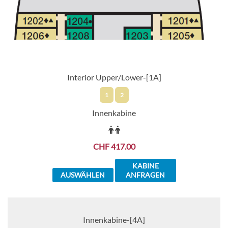
erfreuen: diejenigen, die sich nach
panasiatischen Spezialitäten sehnen, und die
klassischen italienischen Gerichte, die im
Familienkreis serviert werden. (Check… und
Check!) Fügen Sie all dies zusammen und Sie
haben… einen Urlaub auf der Carnival Horizon,
der wirklich alles zusammenbringt.
Interior Upper/Lower-[1A]
1
2
Innenkabine
CHF 417.00
KABINE
AUSWÄHLEN
ANFRAGEN
Innenkabine-[4A]