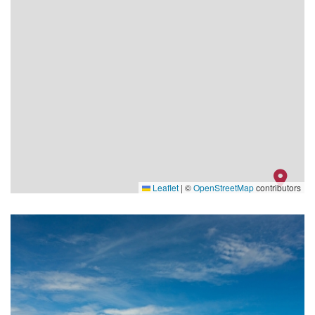
Leaflet
|
©
OpenStreetMap
contributors
The