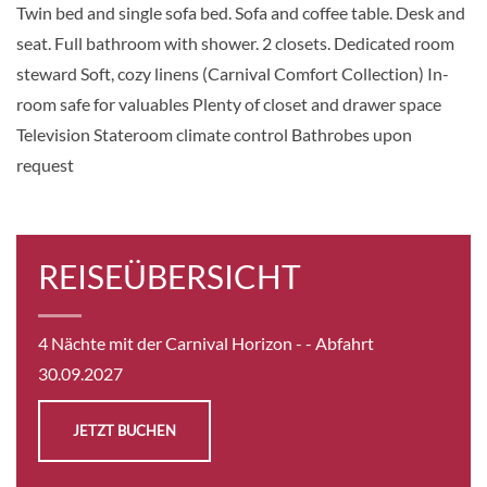
AUSWÄHLEN
ANFRAGEN
Twin bed and single sofa bed. Sofa and coffee table. Desk and
seat. Full bathroom with shower. 2 closets. Dedicated room
steward Soft, cozy linens (Carnival Comfort Collection) In-
Innenkabine-[4C]
room safe for valuables Plenty of closet and drawer space
Television Stateroom climate control Bathrobes upon
3
2
request
Innenkabine
CHF 435.00
REISEÜBERSICHT
KABINE
AUSWÄHLEN
ANFRAGEN
4 Nächte mit der Carnival Horizon -
- Abfahrt
30.09.2027
Innenkabine-[4D]
JETZT BUCHEN
6
Innenkabine