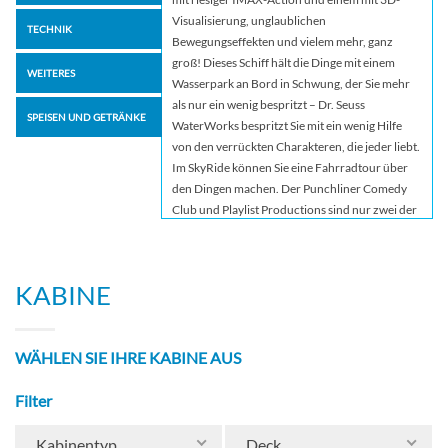
Visualisierung, unglaublichen
TECHNIK
Bewegungseffekten und vielem mehr, ganz
groß! Dieses Schiff hält die Dinge mit einem
WEITERES
Wasserpark an Bord in Schwung, der Sie mehr
als nur ein wenig bespritzt – Dr. Seuss
SPEISEN UND GETRÄNKE
WaterWorks bespritzt Sie mit ein wenig Hilfe
von den verrückten Charakteren, die jeder liebt.
Im SkyRide können Sie eine Fahrradtour über
den Dingen machen. Der Punchliner Comedy
Club und Playlist Productions sind nur zwei der
Top-Unterhaltungsangebote, während Lip Sync
Battle: Carnival ist Ihre Chance, all Ihr Talent,
das Sie vor Ihrer Abreise eingepackt haben, auf
KABINE
der Bühne unter Beweis zu stellen.
Entspannung finden Sie im Serenity Adult-Only
Retreat oder im Cloud 9 Spa mit großartigen
WÄHLEN SIE IHRE KABINE AUS
Massagen, Thermalsuiten und vielem mehr.
Auch die Havana Bar & Pool ist eine gute
Filter
Adresse – ein Ort, der stilvolles Faulenzen am
Pool mit authentisch kubanischen Cocktails
verbindet… und nach Sonnenuntergang ein
Kabinentyp
Deck