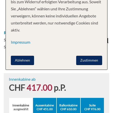
bis zum Widerruf erfolgten Verarbeitung aus. Soweit
Abfahrt
Sie „Ablehnen“ wählen und Ihre Zustimmung
30.09.2027
verweigern, können keine individuellen Angebote
unterbreitet werden, nur notwendige Cookies sind
aktiv.
Route
Galveston - Transfer zu Ihrem
Schiff - Cozumel - Transfer zu Ihrem
Impressum
Schiff - Galveston
Ablehnen
Zustimmen
Innenkabine ab
CHF
417.00
p.P.
Innenkabine
Aussenkabine
Balkonkabine
Suite
ausgewählt
CHF 451.00
CHF 610.00
CHF 976.00