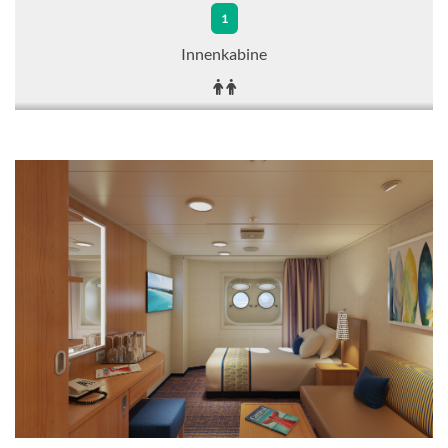
1
Innenkabine
CHF 434.00
KABINE
AUSWÄHLEN
ANFRAGEN
Innenkabine-[4B]
1
2
Innenkabine
CHF 435.00
KABINE