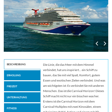
BESCHREIBUNG
Die Linie, die das Meer mit dem Himmel
verbindet, hat uns inspiriert… ein Schiff zu
bauen, das Sie mit viel Spaß, Komfort, gutem
ERHOLUNG
Essen und exotischen Zielen verbindet. Und was
am wichtigsten ist: Es verbindet Sie mit anderen
FREIZEIT
Menschen. Das ist die Carnival Horizon! Dieses
Schiff macht nicht nur ein bisschen was her.
UNTERHALTUNG
Erstens ist die Carnival Horizon mit dem
Carnival Multiplex mit zwei Kinosälen, einem
FITNESS
mit riesiger IMAX-Action und einem mit 3D-