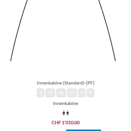
Aperitif in Anderson’s Bar und die schwülen
Nächte im Crow’s Nest. Was die Unterhaltung
angeht, haben Sie die Qual der Wahl.
Bewundern Sie die Luftschauspiele im Grand
Atrium, singen Sie mit bei den erstklassigen
Produktionen im Headliners Theatre, sehen Sie
sich die Kassenschlager und Filmklassiker in den
Ocean Studios an und besuchen Sie das Club
House, um die Nacht zu Live-Bands und den
besten Playlists durchzutanzen.
Innenkabine (Standard)-[PF]
4
15
16
17
9
8
Innenkabine
CHF 1'010.00