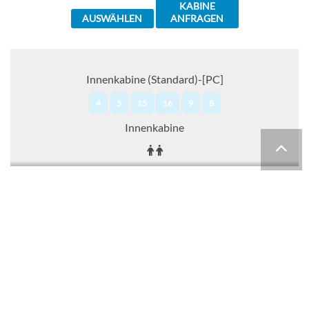
KABINE
AUSWÄHLEN
ANFRAGEN
Innenkabine (Standard)-[PC]
4
5
15
16
9
8
Innenkabine
CHF 1'109.00
KABINE
AUSWÄHLEN
ANFRAGEN
Innenkabine (Standard)-[PD]
10
11
12