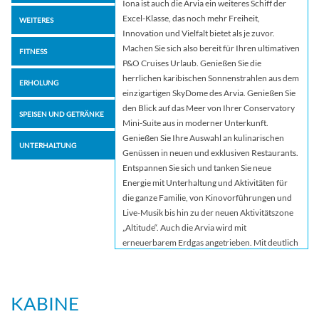
Iona ist auch die Arvia ein weiteres Schiff der
Excel-Klasse, das noch mehr Freiheit,
WEITERES
Innovation und Vielfalt bietet als je zuvor.
Machen Sie sich also bereit für Ihren ultimativen
FITNESS
P&O Cruises Urlaub. Genießen Sie die
herrlichen karibischen Sonnenstrahlen aus dem
ERHOLUNG
einzigartigen SkyDome des Arvia. Genießen Sie
den Blick auf das Meer von Ihrer Conservatory
SPEISEN UND GETRÄNKE
Mini-Suite aus in moderner Unterkunft.
Genießen Sie Ihre Auswahl an kulinarischen
UNTERHALTUNG
Genüssen in neuen und exklusiven Restaurants.
Entspannen Sie sich und tanken Sie neue
Energie mit Unterhaltung und Aktivitäten für
die ganze Familie, von Kinovorführungen und
Live-Musik bis hin zu der neuen Aktivitätszone
„Altitude“. Auch die Arvia wird mit
erneuerbarem Erdgas angetrieben. Mit deutlich
reduzierten Kohlendioxid-Emissionen können
wir noch viele Jahre lang eine Zukunft des
verantwortungsvollen Reisens gestalten. Alle
KABINE
Ihre Favoriten und noch mehr Arvia zelebriert
all die Dinge, die Sie von einem P&O Cruises