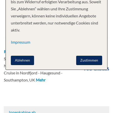
Ihre Kreuzfahrt
bis zum Widerruf erfolgten Verarbeitung aus. Soweit
Sie „Ablehnen“ wählen und Ihre Zustimmung
7 Nächte
Arvia
verweigern, können keine individuellen Angebote
Abfahrt
unterbreitet werden, nur notwendige Cookies sind
aktiv.
06.09.2026
Impressum
Route
Southampton, UK - Hardangerfjord -
Skjolden - Kreuzfahrt im Sognefjord - Olden,
Ablehnen
Zustimmen
Norwegen - Kreuzfahrt in Innvikfjorden -
Cruise in Nordfjord - Haugesund -
Southampton, UK
Mehr
Innenkabine ab