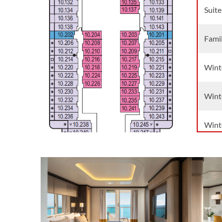
Suite
Famil
Wint
Wint
Wint
Wint
Delu
Delu