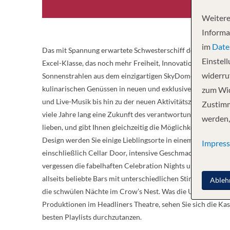
Weitere
Informa
im
Date
Das mit Spannung erwartete Schwesterschiff der Iona, die A
Einstel
Excel-Klasse, das noch mehr Freiheit, Innovation und Vielfal
widerruf
Sonnenstrahlen aus dem einzigartigen SkyDome des Arvia. 
kulinarischen Genüssen in neuen und exklusiven Restaurant
zum Wid
und Live-Musik bis hin zu der neuen Aktivitätszone „Altit
Zustimm
viele Jahre lang eine Zukunft des verantwortungsvollen Rei
werden,
lieben, und gibt Ihnen gleichzeitig die Möglichkeit, bran
Design werden Sie einige Lieblingsorte in einem völlig neu
Impres
einschließlich Cellar Door, intensive Geschmackserlebniss
vergessen die fabelhaften Celebration Nights und die exzel
allseits beliebte Bars mit unterschiedlichen Stimmungen fü
Ableh
die schwülen Nächte im Crow’s Nest. Was die Unterhaltung 
Produktionen im Headliners Theatre, sehen Sie sich die Ka
besten Playlists durchzutanzen.