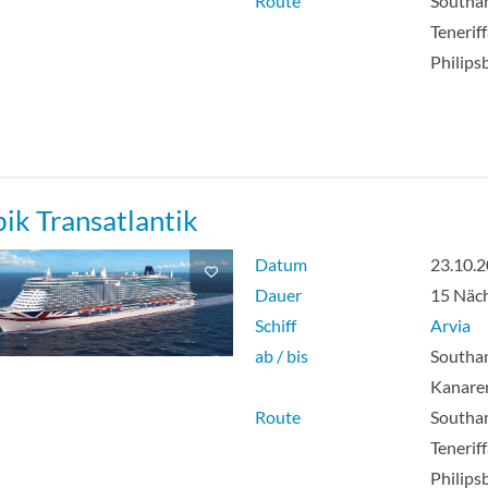
Route
Southa
e Innenkabine-[SZ]
Deck 5
Teneriff
Philips
bik Transatlantik
Datum
23.10.
Dauer
15 Näc
Schiff
Arvia
ab / bis
Southa
Kanare
Route
Southa
Teneriff
Philips