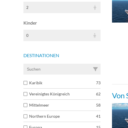
2
Stan
Kinder
Stan
0
Klei
DESTINATIONEN
Stan
Meer
Karibik
73
Von 
Vereinigtes Königreich
62
Meer
Mittelmeer
58
Meer
Northern Europe
41
Europa
15