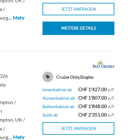
mpton, UK /
Innenkabine
a /
JETZT ANFRAGEN
burg
… Mehr
WEITERE DETAILS
2026
Cruise Only,Singles
hte
CHF 1'427.00
Innenkabine ab
p.P.
CHF 1'807.00
Aussenkabine ab
p.P.
mpton /
CHF 1'848.00
Balkonkabine ab
p.P.
n
CHF 2'351.00
Suite ab
p.P.
mpton, UK /
a /
JETZT ANFRAGEN
burg
… Mehr