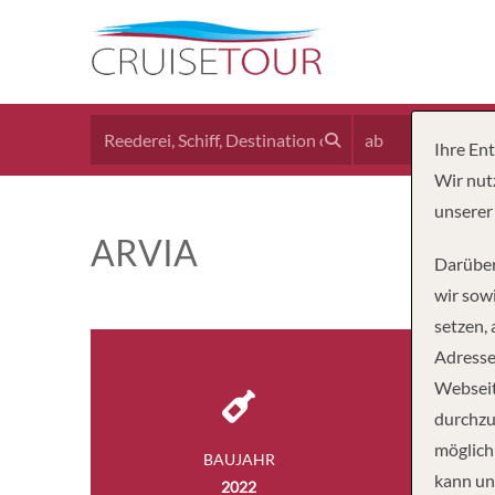
ab
Ihre En
Wir nut
unserer
ARVIA
Darüber
wir sowi
setzen,
Adresse
Webseit
durchzu
möglich
BAUJAHR
BESA
kann un
2022
1,8