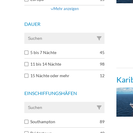
Inne
Mehr anzeigen
Inne
DAUER
Inne
5 bis 7 Nächte
45
Inne
11 bis 14 Nächte
98
Inne
15 Nächte oder mehr
12
Kari
Inne
EINSCHIFFUNGSHÄFEN
Inne
Southampton
89
Einz