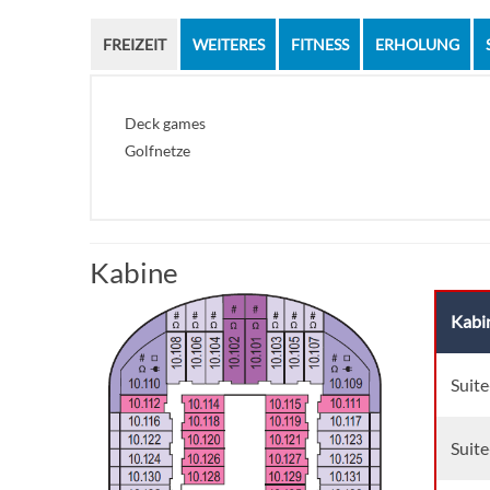
FREIZEIT
WEITERES
FITNESS
ERHOLUNG
Deck games
Golfnetze
Kabine
Kabi
Suite
Suite