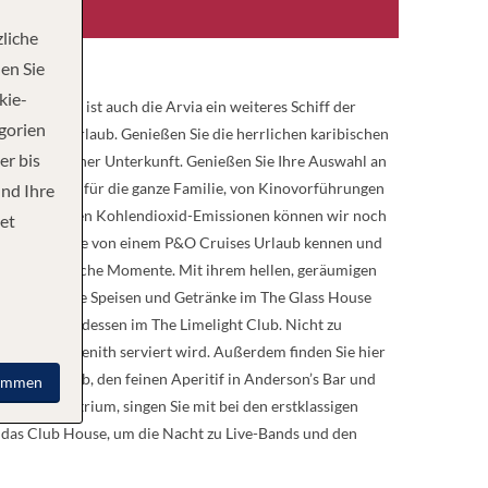
liche
en Sie
kie-
e die Iona ist auch die Arvia ein weiteres Schiff der
egorien
P&O Cruises Urlaub. Genießen Sie die herrlichen karibischen
er bis
aus in moderner Unterkunft. Genießen Sie Ihre Auswahl an
 Aktivitäten für die ganze Familie, von Kinovorführungen
und Ihre
lich reduzierten Kohlendioxid-Emissionen können wir noch
et
ie Dinge, die Sie von einem P&O Cruises Urlaub kennen und
hr unvergessliche Momente. Mit ihrem hellen, geräumigen
an, raffinierte Speisen und Getränke im The Glass House
nnliche Abendessen im The Limelight Club. Nicht zu
ridian und Zenith serviert wird. Außerdem finden Sie hier
 Brodie’s Pub, den feinen Aperitif in Anderson’s Bar und
immen
im Grand Atrium, singen Sie mit bei den erstklassigen
e das Club House, um die Nacht zu Live-Bands und den