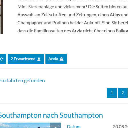
Mini-Stereoanlage und vieles mehr! Die Suiten bieten au
xe Balkonkabine mit Sofa-[ED]
Deck 1
Auswahl an Zeitschriften und Zeitungen, einen Atlas und
Champagner und Pralinen bei der Ankunft. Sind Sie bereit
xe Balkonkabine mit Sofa-[EE]
Deck 1
dass die Familiensuiten des Arvia nicht über einen Balko
xe Balkonkabine mit Sofa-[EF]
Deck 1
2 Erwachsene
Arvia
xe Balkonkabine mit Sofa-[EZ]
Deck 8
dard Balkonkabine mit Sofa-[GA]
Deck 1
euzfahrten gefunden
dard Balkonkabine mit Sofa-[GB]
Deck 5
1
2
dard Balkonkabine mit Sofa-[GC]
Deck 5
Southampton nach Southampton
dard Balkonkabine mit Sofa-[GD]
Deck 1
Datum
30.08.