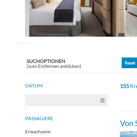
Delu
Delu
Delu
SUCHOPTIONEN
Reset
Delu
(zum Entfernen anklicken)
Stan
DATUM
155
Kr
Stan
Stan
PASSAGIERE
Von 
Erwachsene
Stan