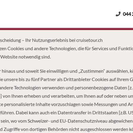
044 
Erwachsene
Kinder
Dauer
tscheidung – Ihr Nutzungserlebnis bei cruisetour.ch
zen Cookies und andere Technologien, die für Services und Funkti
 Website notwendig sind.
 hinaus und soweit Sie einwilligen und „Zustimmen“ auswählen, 
e unsere bis zu fünf Partner als Drittanbieter Cookies auf Ihrem 
 andere Technologien verwenden und personenbezogene Daten [z. 
] von Ihnen erheben und verarbeiten, um Ihnen auf oder neben u
e personalisierte Inhalte vorzuschlagen sowie Messungen und A
führen. Dabei kann auch ein Datentransfer in Drittstaaten [z.B. U
 sein, wo vom Schweizer- und EU-Datenschutzniveau abgewiche
TZUNG
TONNAGE
LÄ
d Zugriffe von dortigen Behörden nicht ausgeschlossen werden k
00
184,700
1,13