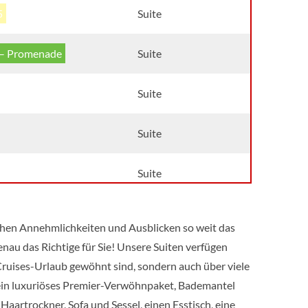
5
Suite
 – Promenade
Suite
Suite
Suite
Suite
 – Promenade
Suite
chen Annehmlichkeiten und Ausblicken so weit das
genau das Richtige für Sie! Unsere Suiten verfügen
0
Balkonkabine
Cruises-Urlaub gewöhnt sind, sondern auch über viele
, ein luxuriöses Premier-Verwöhnpaket, Bademantel
5
Balkonkabine
artrockner, Sofa und Sessel, einen Esstisch, eine