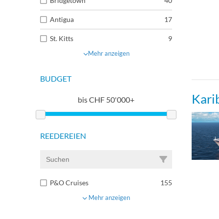
Bridgetown
40
Singl
Antigua
17
St. Kitts
9
Mehr anzeigen
BUDGET
Kari
bis
CHF
50'000+
REEDEREIEN
P&O Cruises
155
Mehr anzeigen