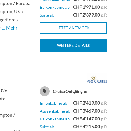
Innenkabine
mpton / Europa
CHF 1'971.00
Balkonkabine ab
p.P.
mpton, UK /
CHF 2'379.00
Suite ab
p.P.
erfjord /
0
Innenkabine
n
… Mehr
JETZT ANFRAGEN
Innenkabine
WEITERE DETAILS
Innenkabine
0
Innenkabine
0
Innenkabine
2026
Cruise Only,Singles
hte
CHF 2'419.00
Innenkabine ab
p.P.
Innenkabine
CHF 3'467.00
Aussenkabine ab
p.P.
mpton /
CHF 4'147.00
Balkonkabine ab
p.P.
1
Balkonkabine
n
CHF 4'215.00
Suite ab
p.P.