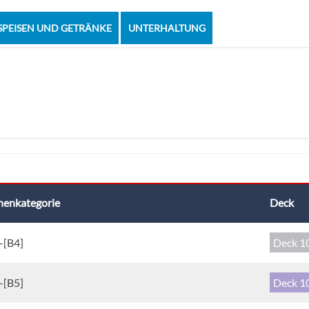
SPEISEN UND GETRÄNKE
UNTERHALTUNG
nenkategorie
Deck
-[B4]
Deck 1
-[B5]
Deck 1