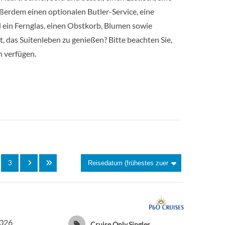
ßerdem einen optionalen Butler-Service, eine
0
Balkonkabine
 ein Fernglas, einen Obstkorb, Blumen sowie
, das Suitenleben zu genießen? Bitte beachten Sie,
0
Balkonkabine
n verfügen.
5
Balkonkabine
 – Promenade
Balkonkabine
0
Balkonkabine
Balkonkabine
3
Balkonkabine
0
Balkonkabine
2026
Cruise Only,Singles