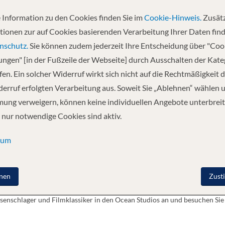
 Information zu den Cookies finden Sie im
Cookie-Hinweis.
Zusätz
tionen zur auf Cookies basierenden Verarbeitung Ihrer Daten find
nschutz.
Sie können zudem jederzeit Ihre Entscheidung über "Coo
rvia, stößt im Dezember 2022 zur Flotte und nimmt Kurs auf die Sonne. Wi
lungen" [in der Fußzeile der Webseite] durch Ausschalten der Kat
t bietet als je zuvor. Machen Sie sich also bereit für Ihren ultimativen 
en. Ein solcher Widerruf wirkt sich nicht auf die Rechtmäßigkeit d
Genießen Sie den Blick auf das Meer von Ihrer Conservatory Mini-Suite 
s. Entspannen Sie sich und tanken Sie neue Energie mit Unterhaltung und
erruf erfolgten Verarbeitung aus. Soweit Sie „Ablehnen“ wählen 
ude“. Auch die Arvia wird mit erneuerbarem Erdgas angetrieben. Mit deut
ung verweigern, können keine individuellen Angebote unterbreit
sens gestalten. Alle Ihre Favoriten und noch mehr Arvia zelebriert all d
 nur notwendige Cookies sind aktiv.
dneue Orte zu entdecken. Es geht um mehr Auswahl, mehr Freiheit und me
en Glanz sehen. Alle Klassiker werden angeboten: feines Essen im Epicure
sum
e im The Beach House, exquisite indische Fusionsküche im Sindhu und si
lente Küche, die mit endlosem Blick auf den Ozean in den Restaurants Me
r jede Laune. Denken Sie an den Sundowner in der Sunset Bar, den Spaß in
nen
Zust
angeht, haben Sie die Qual der Wahl. Bewundern Sie die Luftschauspiele 
ssenschlager und Filmklassiker in den Ocean Studios an und besuchen Si