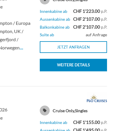
te
CHF 1'223.00
Innenkabine ab
p.P.
0
Balkonkabine
CHF 2'107.00
Aussenkabine ab
p.P.
mpton / Europa
CHF 2'107.00
Balkonkabine ab
p.P.
mpton, UK /
5
Balkonkabine
Suite ab
auf Anfrage
erfjord /
 Norwegen
…
JETZT ANFRAGEN
0
Balkonkabine
WEITERE DETAILS
0
Balkonkabine
Aussenkabine
Aussenkabine
2026
Cruise Only,Singles
Aussenkabine
te
CHF 1'155.00
Innenkabine ab
p.P.
CHF 1'495.00
Aussenkabine ab
p.P.