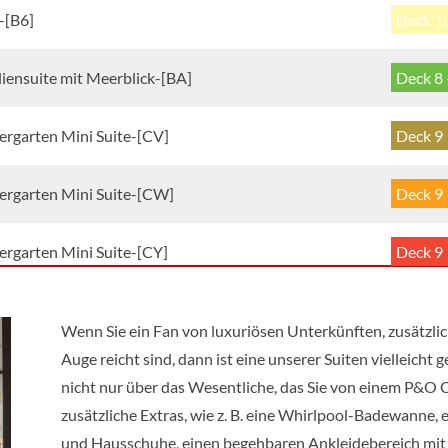
-[B6]
Deck 1
iensuite mit Meerblick-[BA]
Deck 8
ergarten Mini Suite-[CV]
Deck 9
ergarten Mini Suite-[CW]
Deck 9
ergarten Mini Suite-[CY]
Deck 9
ergarten Mini Suite-[CZ]
Deck 8
Wenn Sie ein Fan von luxuriösen Unterkünften, zusätzli
Auge reicht sind, dann ist eine unserer Suiten vielleicht 
xe Balkonkabine mit Sofa-[EA]
Deck 1
nicht nur über das Wesentliche, das Sie von einem P&O 
zusätzliche Extras, wie z. B. eine Whirlpool-Badewanne
xe Balkonkabine mit Sofa-[EB]
Deck 1
und Hausschuhe, einen begehbaren Ankleidebereich mit Ha