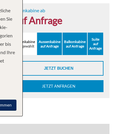
liche
Innenkabine ab
auf Anfrage
en Sie
kie-
egorien
Suite
Innenkabine
Aussenkabine
Balkonkabine
er bis
auf
ausgewählt
auf Anfrage
auf Anfrage
Anfrage
und Ihre
et
JETZT BUCHEN
JETZT ANFRAGEN
immen