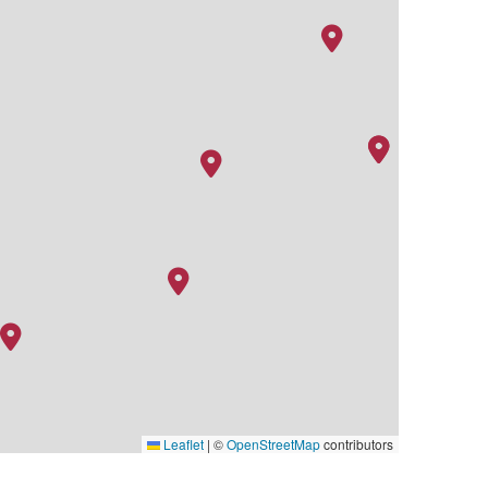
Leaflet
|
©
OpenStreetMap
contributors