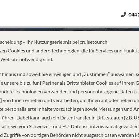
044 
Erwachsene
Kinder
Dauer
tscheidung – Ihr Nutzungserlebnis bei cruisetour.ch
zen Cookies und andere Technologien, die für Services und Funkti
 Website notwendig sind.
AB MALLORCA
 hinaus und soweit Sie einwilligen und „Zustimmen“ auswählen, 
e unsere bis zu fünf Partner als Drittanbieter Cookies auf Ihrem 
 andere Technologien verwenden und personenbezogene Daten [z. 
] von Ihnen erheben und verarbeiten, um Ihnen auf oder neben u
e personalisierte Inhalte vorzuschlagen sowie Messungen und A
führen. Dabei kann auch ein Datentransfer in Drittstaaten [z.B. U
 sein, wo vom Schweizer- und EU-Datenschutzniveau abgewiche
REISEINFORMATIONEN
d Zugriffe von dortigen Behörden nicht ausgeschlossen werden k