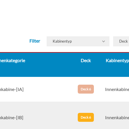
Filter
Kabinentyp
Deck
nenkategorie
Deck
Kabinentyp
nkabine-[IA]
Innenkabin
Deck 6
nkabine-[IB]
Innenkabin
Deck 6