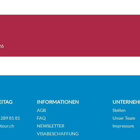
antee Sea view cabin-[MV]
Aussenkabin
GUAR
26
onkabine-[BA]
Balkonkabin
Deck 6
onkabine-[BB]
Balkonkabin
Deck 6
EITAG
INFORMATIONEN
UNTERNEH
AGB
Stellen
 289 81 81
FAQ
Unser Team
rama-Balkonkabine-[BP]
Balkonkabin
Deck 12
tour.ch
NEWSLETTER
Impressum
VISABESCHAFFUNG