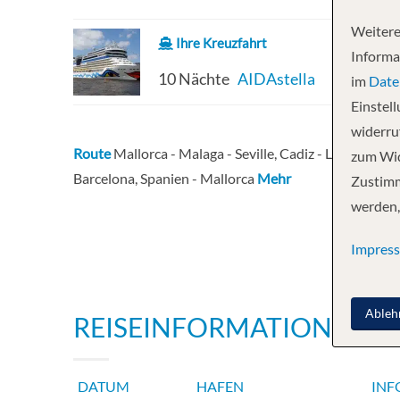
Weitere
Ihre Kreuzfahrt
Informa
10 Nächte
AIDAstella
im
Date
Einstel
widerruf
Route
Mallorca - Malaga - Seville, Cadiz - Lissabon - 
zum Wid
Barcelona, Spanien - Mallorca
Mehr
Zustimm
werden,
Impres
Ableh
REISEINFORMATIONEN
DATUM
HAFEN
INF