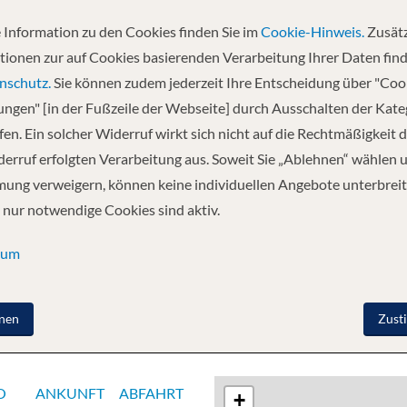
 Information zu den Cookies finden Sie im
Cookie-Hinweis.
Zusätz
Abfahrt
tionen zur auf Cookies basierenden Verarbeitung Ihrer Daten find
20.08.2026
nschutz.
Sie können zudem jederzeit Ihre Entscheidung über "Coo
lungen" [in der Fußzeile der Webseite] durch Ausschalten der Kat
en. Ein solcher Widerruf wirkt sich nicht auf die Rechtmäßigkeit d
Lissabon - Cartagena, Spanien - Valencia -
erruf erfolgten Verarbeitung aus. Soweit Sie „Ablehnen“ wählen 
ung verweigern, können keine individuellen Angebote unterbreit
 nur notwendige Cookies sind aktiv.
sum
nen
Zust
O
ANKUNFT
ABFAHRT
+