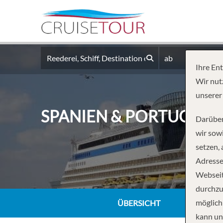
ab
Ihre En
Wir nut
unserer
SPANIEN & PORTUGAL 
Darüber
wir sowi
setzen,
Adresse
Webseit
durchzu
möglich
ÜBERSICHT
kann un