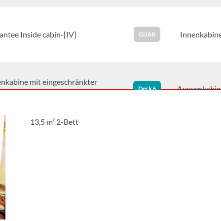
ntee Inside cabin-[IV]
Innenkabin
GUAR
nkabine mit eingeschränkter
Aussenkabin
Deck 6
-[CA]
13,5 m² 2-Bett
blickkabine-[MA]
Aussenkabin
Deck 5
blickkabine-[MB]
Aussenkabin
Deck 5