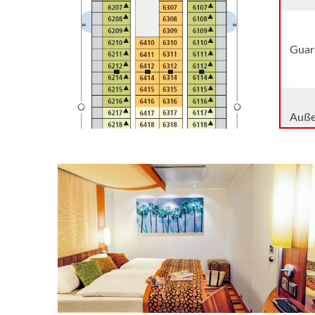
Guara
Auße
Sicht
Meer
Meer