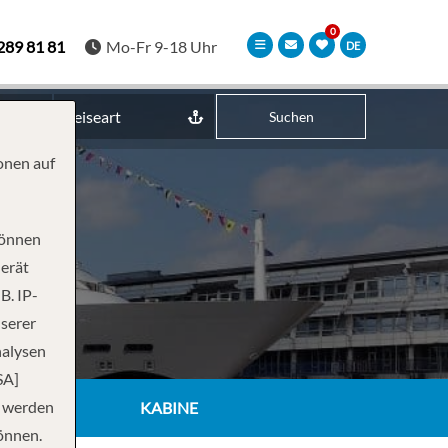
289 81 81
Mo-Fr 9-18 Uhr
DE
Reiseart
Suchen
onen auf
können
Gerät
B. IP-
nserer
nalysen
SA]
n werden
KABINE
önnen.