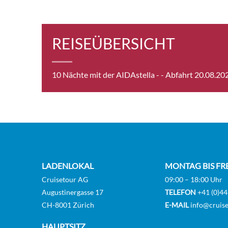
Guar
REISEÜBERSICHT
10 Nächte mit der AIDAstella -
- Abfahrt 20.08.20
Balk
Balk
LADENLOKAL
MONTAG BIS FR
Cruisetour AG
09:00 – 18:00 Uhr
Augustinergasse 17
TELEFON
+41 (0)44
Pano
CH-8001 Zürich
E-MAIL
info@cruise
HAUPTSITZ