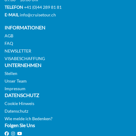
TELEFON
+41 (0)44 289 81 81
E-MAIL
info@cruisetour.ch
Innenkabine-[IA]
INFORMATIONEN
AGB
FAQ
Deck 6
NEWSLETTER
VISABESCHAFFUNG
Innenkabine
UNTERNEHMEN
Stellen
Unser Team
Impressum
Innenkabine-[IB]
DATENSCHUTZ
Cookie Hinweis
Deck 6
Datenschutz
Wie melde ich Bedenken?
Folgen Sie Uns
Innenkabine