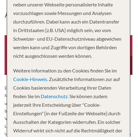
neben unserer Webseite personalisierte Inhalte
AIDASTELLA
vorzuschlagen sowie Messungen und Analysen
durchzuführen. Dabei kann auch ein Datentransfer
in Drittstaaten [z.B. USA] möglich sein, wo vom
Schweizer- und EU-Datenschutzniveau abgewichen
werden kann und Zugriffe von dortigen Behörden
nicht ausgeschlossen werden können.
Baujahr
Tonnage
2013
71,304
Weitere Information zu den Cookies finden Sie im
Cookie-Hinweis.
Zusätzliche Informationen zur auf
Cookies basierenden Verarbeitung Ihrer Daten
Eine himmlische AIDA Familie: Ab 2013 strahlen künftig Sonne,
Mond und Sterne auf den Weltmeeren um die Wette, wenn wir
finden Sie im
Datenschutz.
Sie können zudem
unser jüngstes Familienmitglied – AIDAstella – in unserer Flotte
jederzeit Ihre Entscheidung über "Cookie-
begrüßen werden. An Bord erwartet Sie neben der beliebten AIDA
Einstellungen" [in der Fußzeile der Webseite] durch
Vielfalt ein ganz besonderes Ambiente mit nordischem Flair.
Ausschalten der Kategorien widerrufen. Ein solcher
Liebevoll gestaltete Details und klassisches, nordisches Design
Widerruf wirkt sich nicht auf die Rechtmäßigkeit der
lassen nicht nur den Wellnessbereich in einem außergewöhnlichen