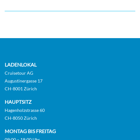
Außenkabine mit eingeschränkter Sicht-
[CA]
Deck 6
LADENLOKAL
Aussenkabine
Cruisetour AG
Augustinergasse 17
CH-8001 Zürich
Guarantee Veranda cabin deluxe with
HAUPTSITZ
lounge-[DV]
Hagenholzstrasse 60
CH-8050 Zürich
MONTAG BIS FREITAG
Balkonkabine
09:00 – 18:00 Uhr