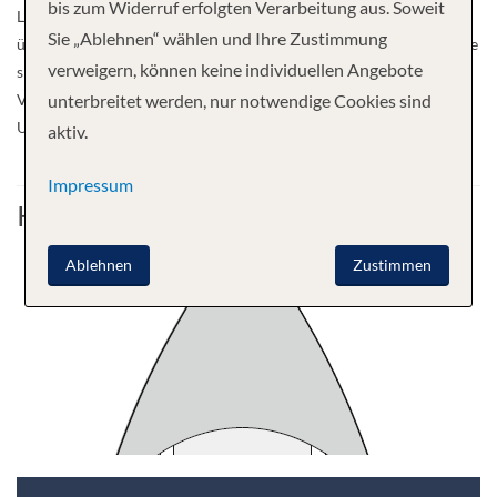
bis zum Widerruf erfolgten Verarbeitung aus. Soweit
Licht erstrahlen. Genießen Sie wohltuende Farben und staunen Sie
Sie „Ablehnen“ wählen und Ihre Zustimmung
über einen echten Birkenwald. Erleben Sie die besondere Harmonie
verweigern, können keine individuellen Angebote
skandinavischer Entspannungsrituale und erlesener
Verwöhnmomente, wenn Sie mit AIDAstella unvergessliche
unterbreitet werden, nur notwendige Cookies sind
Urlaubstage auf See und an den schönsten Reisezielen erleben.
aktiv.
Impressum
Kabine
Ablehnen
Zustimmen