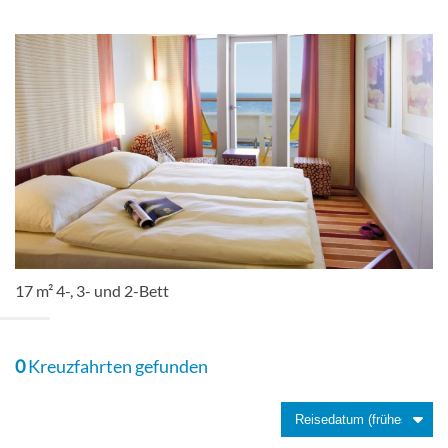
Balkonkabine
Panorama-Balkonkabine-[BP]
Deck 12
Balkonkabine
17 m² 4-, 3- und 2-Bett
Guarantee Balcony cabin-[BV]
0
Kreuzfahrten gefunden
Balkonkabine