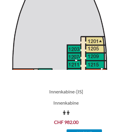
Firenze ist ganzjährig von Long Beach aus in
Richtung Mexikos Pazifikküste unterwegs.
Verpassen Sie nicht die Chance, an Bord zu sein
und eine unvergessliche Kreuzfahrterfahrung
zu genießen. Buchen Sie jetzt Ihre Reise auf der
Carnival Firenze und erleben Sie den
italienischen Stil auf hoher See. Andiamo!
Innenkabine-[IS]
Innenkabine
CHF 982.00