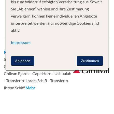
Ihre Kreuzfahrt
bis zum Widerruf erfolgten Verarbeitung aus. Soweit
Sie „Ablehnen“ wählen und Ihre Zustimmung
14 Nächte
Carnival Firenze
verweigern, können keine individuellen Angebote
Abfahrt
unterbreitet werden, nur notwendige Cookies sind
aktiv.
19.01.2027
Impressum
Route
San Antonio - Transfer zu Ihrem
Schiff - Transfer zu Ihrem Schiff -
Ablehnen
Zustimmen
Chilean Fjords - Chilean Fjords -
Chilean Fjords - Cape Horn - Ushuaiah
- Transfer zu Ihrem Schiff - Transfer zu
Ihrem Schiff
Mehr