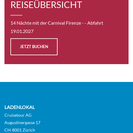
REISEÜBERSICHT
CHF 1'819.00
14 Nächte mit der Carnival Firenze -
- Abfahrt
KABINE
AUSWÄHLEN
ANFRAGEN
19.01.2027
JETZT BUCHEN
Balkonkabine-[BL]
Balkonkabine
CHF 1'819.00
KABINE
AUSWÄHLEN
ANFRAGEN
LADENLOKAL
Cruisetour AG
Augustinergasse 17
CH-8001 Zürich
Meerblick Suite-[OS]