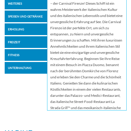
– der Carnival Firenze! Dieses Schiff ist ein
WEITERES
wahres Meisterwerk der italienischen Kultur
und des italienischen Lebensstils und bietet eine
SPEISEN UND GETRÄNKE
unvergessliche Erfahrung auf See. Die Carnival
Firenze ist der perfekte Ort, um sich zu
ERHOLUNG
entspannen, zu feiern und unvergessliche
Erinnerungen zu schaffen. Mit ihren luxuriösen
FREIZEIT
Annehmlichkeiten und ihrem italienischen Stil
bietet sie eine einzigartige und unvergessliche
FITNESS
Kreuzfahrterfahrung. Beginnen Sie Ihre Reise
mit einem Besuch im Piazza Duomo, benannt
UNTERHALTUNG
nach der berühmten Domkirche von Florenz
und erleben Sie den Charme und die Schönheit
Italiens. Genießen Sie dann die kulinarischen
Köstlichkeiten in einem der vielen Restaurants,
darunter das Palazzo- und Medici-Restaurant,
das italienische Street-Food-Restaurant La
Strada Grill™ und das mexikanisch-italienische
Tomodoro™. Für Unterhaltung sorgen das
klassische Theaterstil des Teatro Rosso mit
Playlist Productions-Shows und die Tuscan