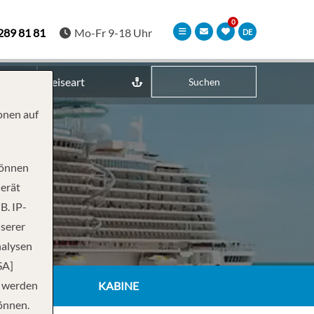
289 81 81
Mo-Fr 9-18 Uhr
DE
Reiseart
Suchen
onen auf
können
Gerät
B. IP-
nserer
nalysen
SA]
n werden
KABINE
önnen.