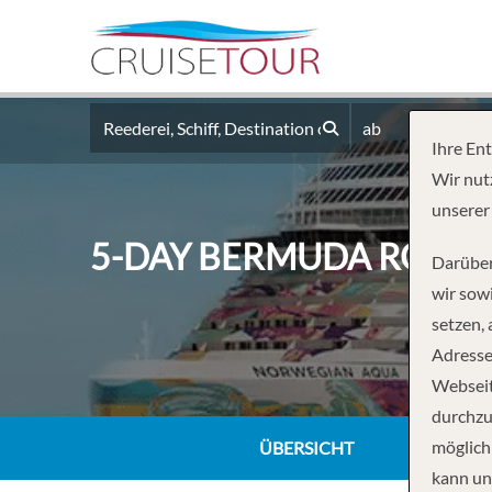
ab
Ihre En
Wir nut
unserer
5-DAY BERMUDA ROUND
Darüber
wir sowi
setzen,
Adresse
Webseit
durchzu
möglich
ÜBERSICHT
kann un