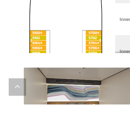
Inne
Inne
Famil