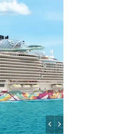
each-beds
Aqua_La_Te