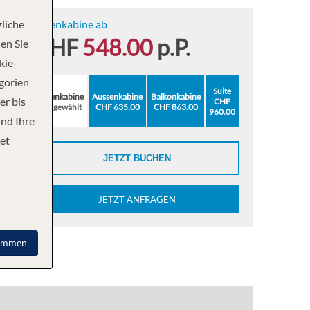
liche
Innenkabine ab
CHF
548.00
p.P.
en Sie
kie-
egorien
Suite
Innenkabine
Aussenkabine
Balkonkabine
er bis
CHF
ausgewählt
CHF 635.00
CHF 863.00
960.00
und Ihre
et
JETZT BUCHEN
JETZT ANFRAGEN
immen