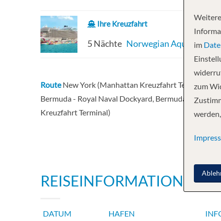
Weitere
Ihre Kreuzfahrt
Informa
5 Nächte
Norwegian Aqua
im
Date
Einstel
widerruf
Route
New York (Manhattan Kreuzfahrt Terminal) - T
zum Wid
Bermuda - Royal Naval Dockyard, Bermuda - Tag auf
Zustimm
Kreuzfahrt Terminal)
werden,
Impres
Ableh
REISEINFORMATIONEN
DATUM
HAFEN
INF