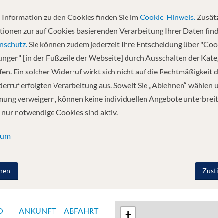
 Information zu den Cookies finden Sie im
Cookie-Hinweis.
Zusätz
Abfahrt
tionen zur auf Cookies basierenden Verarbeitung Ihrer Daten find
03.10.2026
nschutz.
Sie können zudem jederzeit Ihre Entscheidung über "Coo
lungen" [in der Fußzeile der Webseite] durch Ausschalten der Kat
en. Ein solcher Widerruf wirkt sich nicht auf die Rechtmäßigkeit d
ag auf dem Meer - Royal Naval Dockyard,
erruf erfolgten Verarbeitung aus. Soweit Sie „Ablehnen“ wählen 
 dem Meer - New York (Manhattan
ung verweigern, können keine individuellen Angebote unterbreit
 nur notwendige Cookies sind aktiv.
sum
nen
Zust
O
ANKUNFT
ABFAHRT
+