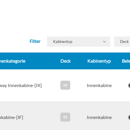
Filter
Kabinentyp
Deck
nenkategorie
Deck
Kabinentyp
Bel
way Innenkabine-[IX]
Innenkabine
05
nkabine-[IF]
Innenkabine
05