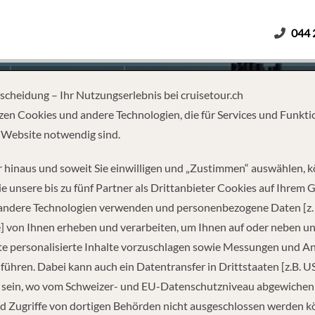
044 
Erwachsene
Kinder
Dauer
tscheidung – Ihr Nutzungserlebnis bei cruisetour.ch
zen Cookies und andere Technologien, die für Services und Funkti
 Website notwendig sind.
-TRIP NEW YORK
 hinaus und soweit Sie einwilligen und „Zustimmen“ auswählen, 
e unsere bis zu fünf Partner als Drittanbieter Cookies auf Ihrem 
 andere Technologien verwenden und personenbezogene Daten [z. 
] von Ihnen erheben und verarbeiten, um Ihnen auf oder neben u
e personalisierte Inhalte vorzuschlagen sowie Messungen und A
führen. Dabei kann auch ein Datentransfer in Drittstaaten [z.B. U
 sein, wo vom Schweizer- und EU-Datenschutzniveau abgewiche
REISEINFORMATIONEN
d Zugriffe von dortigen Behörden nicht ausgeschlossen werden k