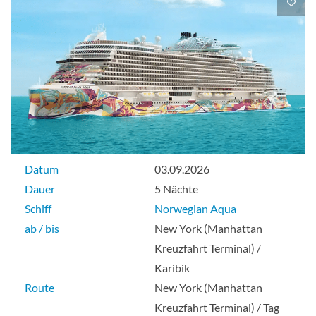
The Haven Penthouse mit Balkon-[HE]
Deck 13
Balkonkabine
Familie Innen Kabine-[I4]
Datum
03.09.2026
Dauer
5 Nächte
Deck 05
Schiff
Norwegian Aqua
ab / bis
New York (Manhattan
Innenkabine
Kreuzfahrt Terminal) /
Karibik
Route
New York (Manhattan
Innenkabine-[IA]
Kreuzfahrt Terminal) / Tag