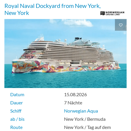
Royal Naval Dockyard from New York,
New York
Balkon-[BF]
Deck 09
Balkonkabine
Solo Balkon-[BT]
Datum
15.08.2026
Deck 12
Dauer
7 Nächte
Schiff
Norwegian Aqua
Balkonkabine
ab / bis
New York / Bermuda
Route
New York / Tag auf dem