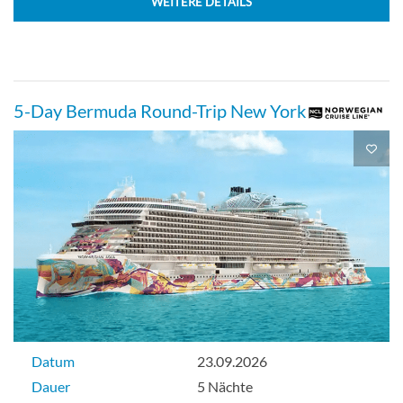
WEITERE DETAILS
Aussenkabine
5-Day Bermuda Round-Trip New York
Nach hinten gerichtete Suite mit großem
Balkon-[SH]
Deck 09
Balkonkabine
Nach hinten gerichtete Suite mit großem
Datum
23.09.2026
Balkon-[SI]
Dauer
5 Nächte