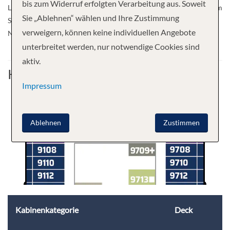
bis zum Widerruf erfolgten Verarbeitung aus. Soweit
Lassen Sie jedes neue Erlebnis in das nächste übergehen – auf einem
Sie „Ablehnen“ wählen und Ihre Zustimmung
Schiff, das so inspirierend ist wie der Ozean selbst. Das ist die
verweigern, können keine individuellen Angebote
Norwegian Aqua™. Make New Waves – jetzt auf See!
unterbreitet werden, nur notwendige Cookies sind
aktiv.
Kabine
Impressum
Ablehnen
Zustimmen
Kabinenkategorie
Deck