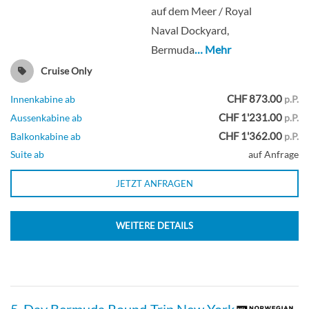
auf dem Meer / Royal
Deck 12
Naval Dockyard,
Bermuda
… Mehr
Innenkabine
Cruise Only
CHF 873.00
Innenkabine ab
p.P.
CHF 1'231.00
Aussenkabine ab
p.P.
Innenkabine-[IB]
CHF 1'362.00
Balkonkabine ab
p.P.
Suite ab
auf Anfrage
Deck 09
JETZT ANFRAGEN
Innenkabine
WEITERE DETAILS
Innenkabine-[IF]
5-Day Bermuda Round-Trip New York