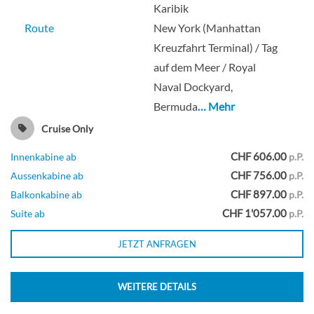
Karibik
Deck 09
Route
New York (Manhattan
Kreuzfahrt Terminal) / Tag
Suite
auf dem Meer / Royal
Naval Dockyard,
Bermuda
… Mehr
Sailaway Club Balkon Suite-[MX]
Cruise Only
CHF 606.00
Innenkabine ab
p.P.
Deck 11
CHF 756.00
Aussenkabine ab
p.P.
CHF 897.00
Balkonkabine ab
p.P.
Suite
CHF 1'057.00
Suite ab
p.P.
JETZT ANFRAGEN
Familie Außenkabine-[O4]
WEITERE DETAILS
Deck 05