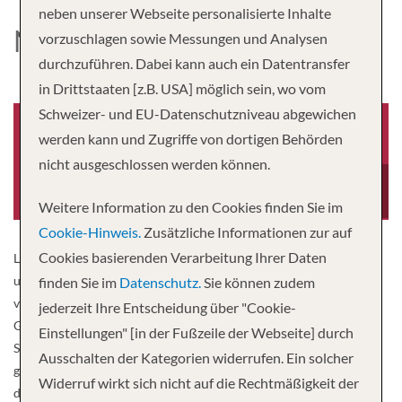
neben unserer Webseite personalisierte Inhalte
NORWEGIAN AQUA
vorzuschlagen sowie Messungen und Analysen
durchzuführen. Dabei kann auch ein Datentransfer
in Drittstaaten [z.B. USA] möglich sein, wo vom
Schweizer- und EU-Datenschutzniveau abgewichen
werden kann und Zugriffe von dortigen Behörden
nicht ausgeschlossen werden können.
Baujahr
Besatzung
2024
1,388
Weitere Information zu den Cookies finden Sie im
Cookie-Hinweis.
Zusätzliche Informationen zur auf
Cookies basierenden Verarbeitung Ihrer Daten
Lernen Sie die Norwegian Aqua kennen, die neueste Entwicklung
unserer innovativen Prima-Klasse. Genießen Sie Ihren Urlaub in
finden Sie im
Datenschutz.
Sie können zudem
vollen Zügen mit mehr Platz im Freien und unverbauter Aussicht.
jederzeit Ihre Entscheidung über "Cookie-
Genießen Sie einzigartige Erlebnisse wie den brandneuen Aqua
Einstellungen" [in der Fußzeile der Webseite] durch
Slidecoaster. Und fühlen Sie sich in einer größeren Auswahl an
Ausschalten der Kategorien widerrufen. Ein solcher
geräumigen Suiten wie zu Hause. Mit ihrer Taufe im Jahr 2025 ist
Widerruf wirkt sich nicht auf die Rechtmäßigkeit der
die Norwegian Aqua das neueste Schiff, das die Karibik befährt.