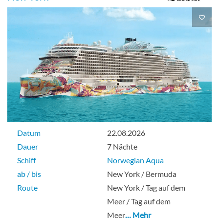
The Haven Deluxe Owner’s Suite mit
großem Balkon-[H3]
Deck 12
Suite
Datum
22.08.2026
The Haven nach hinten gerichtete
Dauer
7 Nächte
Owner’s Suite mit Master-Schlafzimmer
Schiff
Norwegian Aqua
und großem Balkon-[H4]
ab / bis
New York / Bermuda
Route
New York / Tag auf dem
Deck 10
Meer / Tag auf dem
Meer
… Mehr