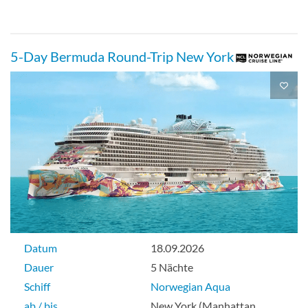
Aussenkabine
5-Day Bermuda Round-Trip New York
Große Außenkabine mit rundem
Fenster-[OA]
Deck 05
Aussenkabine
Datum
18.09.2026
Dauer
5 Nächte
Außenkabine mit rundem Fenster-[OB]
Schiff
Norwegian Aqua
ab / bis
New York (Manhattan