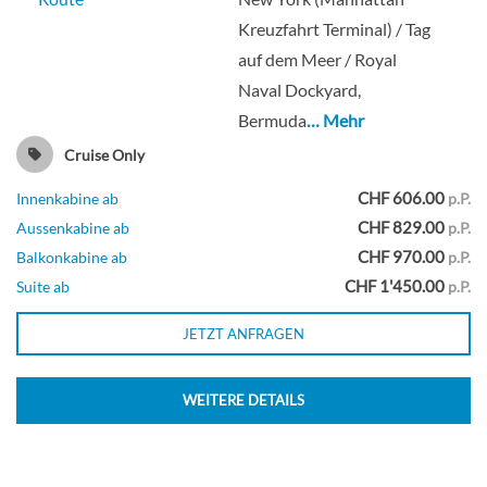
Deck 05
Kreuzfahrt Terminal) / Tag
auf dem Meer / Royal
Innenkabine
Naval Dockyard,
Bermuda
… Mehr
Cruise Only
Nach vorne gerichtete Club Balkon Suite
CHF 606.00
Innenkabine ab
p.P.
mit großem Balkon-[M2]
CHF 829.00
Aussenkabine ab
p.P.
CHF 970.00
Balkonkabine ab
p.P.
Deck 09
CHF 1'450.00
Suite ab
p.P.
Suite
JETZT ANFRAGEN
WEITERE DETAILS
Familien Club Balkon Suite-[M4]