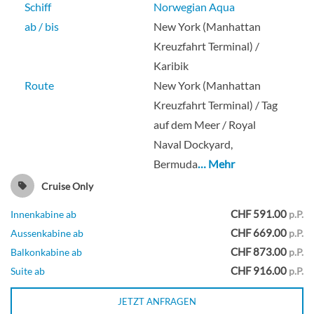
Schiff
Norwegian Aqua
Deck 09
ab / bis
New York (Manhattan
Kreuzfahrt Terminal) /
Balkonkabine
Karibik
Route
New York (Manhattan
Kreuzfahrt Terminal) / Tag
Familiensuite mit Master-Schlafzimmer
auf dem Meer / Royal
und Balkon-[SJ]
Naval Dockyard,
Bermuda
… Mehr
Deck 09
Cruise Only
CHF 591.00
Innenkabine ab
p.P.
Suite
CHF 669.00
Aussenkabine ab
p.P.
CHF 873.00
Balkonkabine ab
p.P.
CHF 916.00
Suite ab
p.P.
Nach vorne gerichtete Suite mit Master-
JETZT ANFRAGEN
Schlafzimmer und großem Balkon-[SK]