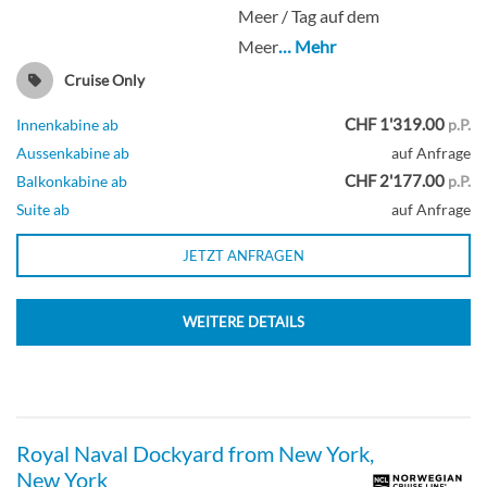
Meer / Tag auf dem
Sailaway Balkon-[BX]
Meer
… Mehr
Cruise Only
Deck 09
CHF 1'319.00
Innenkabine ab
p.P.
Aussenkabine ab
auf Anfrage
Balkonkabine
CHF 2'177.00
Balkonkabine ab
p.P.
Suite ab
auf Anfrage
JETZT ANFRAGEN
The Haven Premier Owner’s Suite mit
großem Balkon-[H2]
WEITERE DETAILS
Deck 14
Suite
Royal Naval Dockyard from New York,
New York