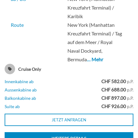
Deck 05
Kreuzfahrt Terminal) /
Karibik
Aussenkabine
Route
New York (Manhattan
Kreuzfahrt Terminal) / Tag
auf dem Meer / Royal
Solo Außenkabine-[OT]
Naval Dockyard,
Bermuda
… Mehr
Deck 05
Cruise Only
CHF 582.00
Innenkabine ab
p.P.
Aussenkabine
CHF 688.00
Aussenkabine ab
p.P.
CHF 897.00
Balkonkabine ab
p.P.
CHF 926.00
Suite ab
p.P.
Sailaway Außenkabine-[OX]
JETZT ANFRAGEN
Deck 05