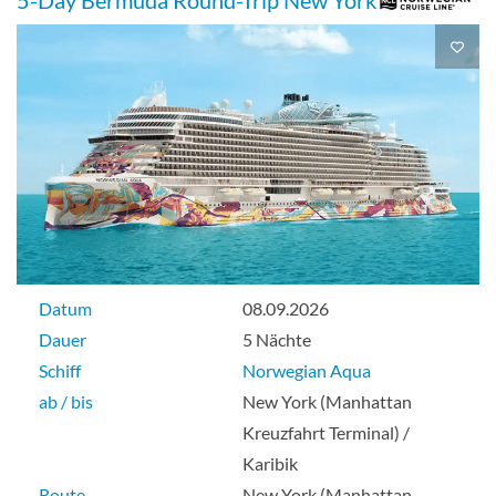
Deck 05
Innenkabine
Solo Innenkabine-[IT]
Deck 12
Datum
08.09.2026
Innenkabine
Dauer
5 Nächte
Schiff
Norwegian Aqua
ab / bis
New York (Manhattan
Sailaway Innenkabine-[IX]
Kreuzfahrt Terminal) /
Karibik
Route
New York (Manhattan