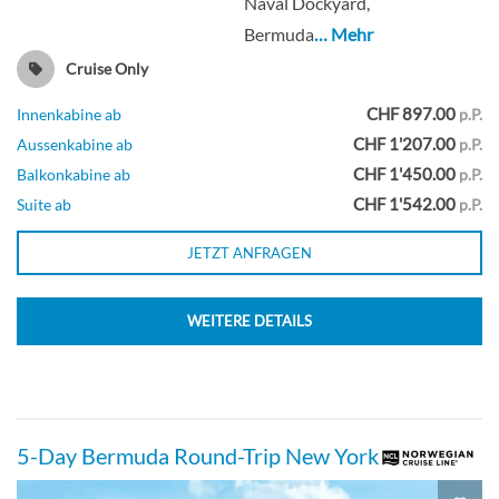
Naval Dockyard,
Deck 11
Bermuda
… Mehr
Cruise Only
Balkonkabine
CHF 897.00
Innenkabine ab
p.P.
CHF 1'207.00
Aussenkabine ab
p.P.
CHF 1'450.00
Balkonkabine ab
p.P.
The Haven nach vorne gerichtetes
CHF 1'542.00
Suite ab
p.P.
Penthouse mit Master-Schlafzimmer
JETZT ANFRAGEN
und großem Balkon-[HB]
WEITERE DETAILS
Deck 10
Balkonkabine
5-Day Bermuda Round-Trip New York