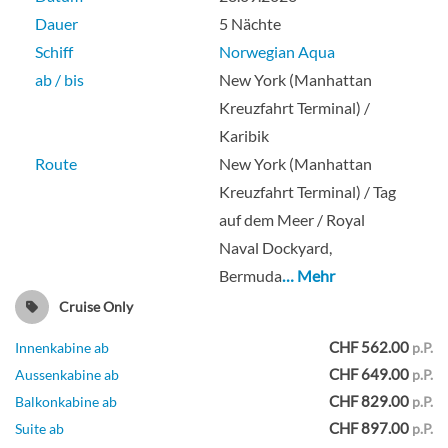
und großem Balkon-[SR]
Dauer
5 Nächte
Schiff
Norwegian Aqua
Deck 09
ab / bis
New York (Manhattan
Kreuzfahrt Terminal) /
Suite
Karibik
Route
New York (Manhattan
Kreuzfahrt Terminal) / Tag
auf dem Meer / Royal
Studio-[T1]
Naval Dockyard,
Bermuda
… Mehr
Deck 12
Cruise Only
Aussenkabine
CHF 562.00
Innenkabine ab
p.P.
CHF 649.00
Aussenkabine ab
p.P.
CHF 829.00
Balkonkabine ab
p.P.
CHF 897.00
Suite ab
p.P.