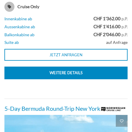
Suite
Cruise Only
CHF 1'362.00
Innenkabine ab
p.P.
CHF 1'416.00
Aussenkabine ab
p.P.
The Haven Owner’s Suite mit Master-
CHF 2'046.00
Balkonkabine ab
p.P.
Schlafzimmer und großem Balkon-[H5]
Suite ab
auf Anfrage
JETZT ANFRAGEN
Deck 12
WEITERE DETAILS
Suite
The Haven Familienvilla mit zwei
5-Day Bermuda Round-Trip New York
Schlafzimmern und großen Balkon-[H6]
Deck 13