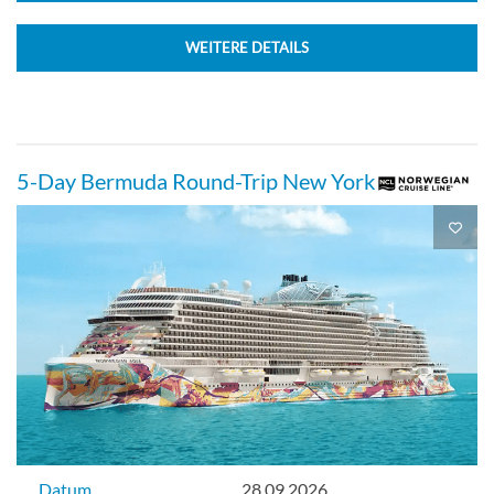
WEITERE DETAILS
Deck 09
Suite
5-Day Bermuda Round-Trip New York
Familien Suite mit großem Balkon-[SL]
Deck 09
Suite
Familiensuite mit Master-Schlafzimmer
Datum
28.09.2026