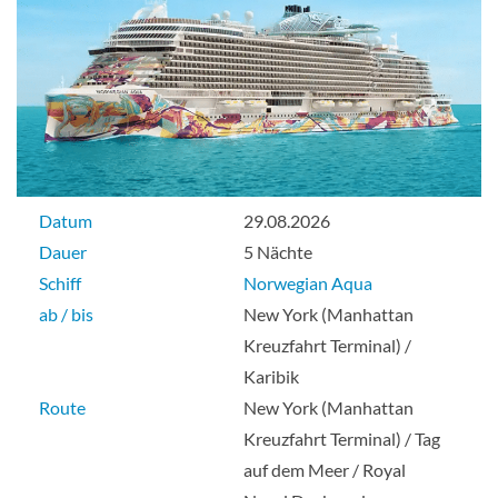
Balkonkabine
The Haven 3-Zimmer-Duplex-Suite mit
großem Balkon-[H8]
Datum
29.08.2026
Dauer
5 Nächte
Deck 16
Schiff
Norwegian Aqua
ab / bis
New York (Manhattan
Suite
Kreuzfahrt Terminal) /
Karibik
Route
New York (Manhattan
The Haven nach vorne gerichtetes
Kreuzfahrt Terminal) / Tag
Penthouse mit großem Balkon-[HA]
auf dem Meer / Royal