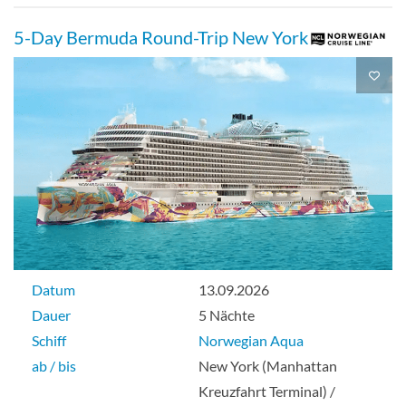
Deck 09
5-Day Bermuda Round-Trip New York
Suite
Club Balkon Suite-[MA]
Deck 09
Suite
Datum
13.09.2026
Dauer
5 Nächte
Schiff
Norwegian Aqua
Nach vorne gerichtete Club Balkon
ab / bis
New York (Manhattan
Suite-[MB]
Kreuzfahrt Terminal) /