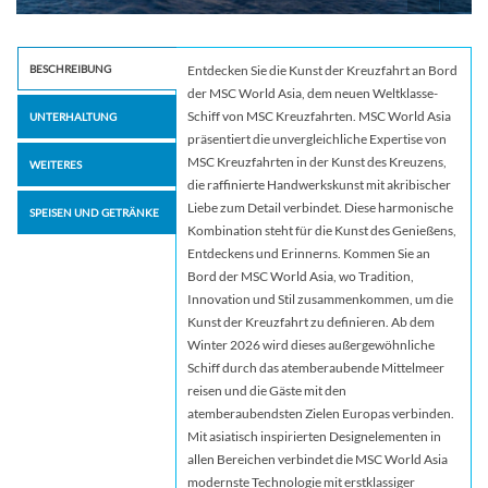
BESCHREIBUNG
Entdecken Sie die Kunst der Kreuzfahrt an Bord
der MSC World Asia, dem neuen Weltklasse-
Schiff von MSC Kreuzfahrten. MSC World Asia
UNTERHALTUNG
präsentiert die unvergleichliche Expertise von
MSC Kreuzfahrten in der Kunst des Kreuzens,
WEITERES
die raffinierte Handwerkskunst mit akribischer
Liebe zum Detail verbindet. Diese harmonische
SPEISEN UND GETRÄNKE
Kombination steht für die Kunst des Genießens,
Entdeckens und Erinnerns. Kommen Sie an
Bord der MSC World Asia, wo Tradition,
Innovation und Stil zusammenkommen, um die
Kunst der Kreuzfahrt zu definieren. Ab dem
Winter 2026 wird dieses außergewöhnliche
Schiff durch das atemberaubende Mittelmeer
reisen und die Gäste mit den
atemberaubendsten Zielen Europas verbinden.
Mit asiatisch inspirierten Designelementen in
allen Bereichen verbindet die MSC World Asia
modernste Technologie mit erstklassiger