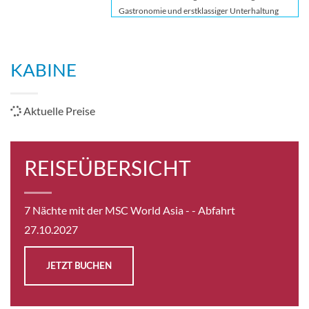
Gastronomie und erstklassiger Unterhaltung
und sorgt so für ein wahrhaft genussvolles
Erlebnis. Genießen, erkunden und
unvergessliche Erinnerungen schaffen Sie auf
KABINE
einem Schiff, das zeitlose Handwerkskunst mit
asiatischer Kunstfertigkeit verbindet.
Aktuelle Preise
REISEÜBERSICHT
7 Nächte mit der MSC World Asia -
- Abfahrt
27.10.2027
JETZT BUCHEN