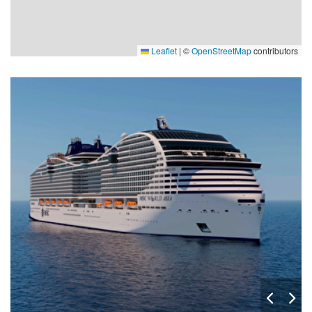
Leaflet
|
©
OpenStreetMap
contributors
duplex_suite_expandible_desktop_700x433
msc25046862_spiral