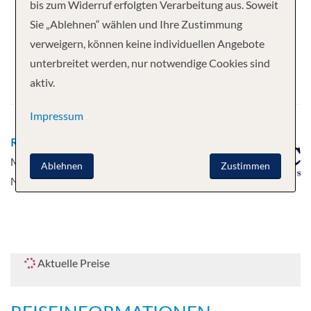
Ihre Kreuzfahrt
bis zum Widerruf erfolgten Verarbeitung aus. Soweit
Sie „Ablehnen“ wählen und Ihre Zustimmung
7 Nächte
MSC World Asia
verweigern, können keine individuellen Angebote
Abfahrt
unterbreitet werden, nur notwendige Cookies sind
aktiv.
27.10.2027
Impressum
Route
Valletta - Barcelona, Spanien -
Marseille, Frankreich - Genua, Italien -
Ablehnen
Zustimmen
Neapel, Italien - Messina - Valletta
Aktuelle Preise