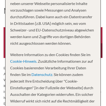
neben unserer Webseite personalisierte Inhalte
MSC WORLD ASIA
vorzuschlagen sowie Messungen und Analysen
durchzuführen. Dabei kann auch ein Datentransfer
in Drittstaaten [z.B. USA] möglich sein, wo vom
Schweizer- und EU-Datenschutzniveau abgewichen
werden kann und Zugriffe von dortigen Behörden
nicht ausgeschlossen werden können.
Baujahr
Besatzung
2025
2,135
Weitere Information zu den Cookies finden Sie im
Cookie-Hinweis.
Zusätzliche Informationen zur auf
Cookies basierenden Verarbeitung Ihrer Daten
Entdecken Sie die Kunst der Kreuzfahrt an Bord der MSC World
Asia, dem neuen Weltklasse-Schiff von MSC Kreuzfahrten. MSC
finden Sie im
Datenschutz.
Sie können zudem
World Asia präsentiert die unvergleichliche Expertise von MSC
jederzeit Ihre Entscheidung über "Cookie-
Kreuzfahrten in der Kunst des Kreuzens, die raffinierte
Einstellungen" [in der Fußzeile der Webseite] durch
Handwerkskunst mit akribischer Liebe zum Detail verbindet. Diese
Ausschalten der Kategorien widerrufen. Ein solcher
harmonische Kombination steht für die Kunst des Genießens,
Widerruf wirkt sich nicht auf die Rechtmäßigkeit der
Entdeckens und Erinnerns. Kommen Sie an Bord der MSC World