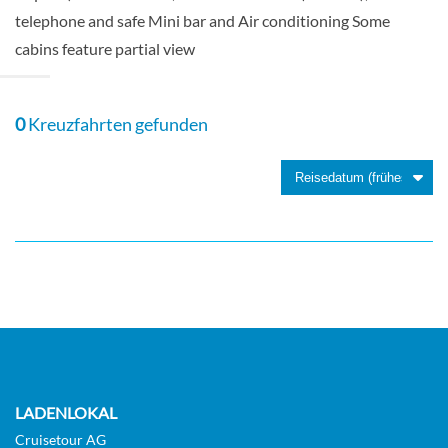
telephone and safe Mini bar and Air conditioning Some
cabins feature partial view
Deluxe Balcony Fantastica-[BR1]
0
Kreuzfahrten gefunden
DECK 10
Balkonkabine
Deluxe Balcony Fantastica-[BR2]
DECK 11
Balkonkabine
LADENLOKAL
Cruisetour AG