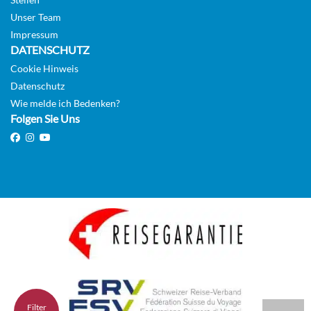
Unser Team
Interior Bella Guaranteed-[IB]
Impressum
DATENSCHUTZ
Cookie Hinweis
Datenschutz
Innenkabine
Wie melde ich Bedenken?
Folgen Sie Uns
Deluxe Interior Fantastica-[IR1]
DECK 05
Innenkabine
Deluxe Interior Fantastica-[IR2]
Filter