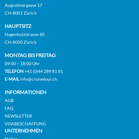
Augustinergasse 17
CH-8001 Zürich
Deluxe Balcony Fantastica-[BR3]
HAUPTSITZ
Hagenholzstrasse 60
DECK 14
CH-8050 Zürich
Balkonkabine
MONTAG BIS FREITAG
09:00 – 18:00 Uhr
TELEFON
+41 (0)44 289 81 81
E-MAIL
info@cruisetour.ch
Deluxe Balcony Fantastica-[BR4]
INFORMATIONEN
AGB
DECK 16
FAQ
NEWSLETTER
Balkonkabine
VISABESCHAFFUNG
UNTERNEHMEN
Stellen