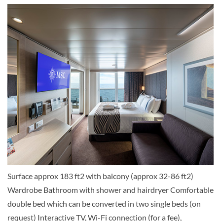
Premium Balkonkabine Aurea-[BGA]
DECK 09
Balkonkabine
Deluxe-Balkon mit eingeschränkter
Aussicht Fantastica-[BP]
Surface approx 183 ft2 with balcony (approx 32-86 ft2)
DECK 15
Wardrobe Bathroom with shower and hairdryer Comfortable
double bed which can be converted in two single beds (on
Balkonkabine
request) Interactive TV, Wi-Fi connection (for a fee),