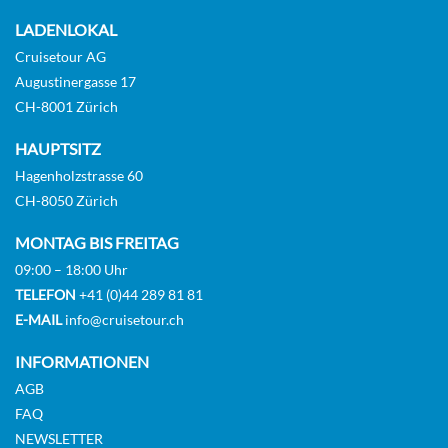
Aussenkabine
Ebenfalls einen Versuch wert sind die Pizzeria
LADENLOKAL
Pummid’Oro, das Sushino und das Teppanyaki.
Cruisetour AG
Für einen entspannten Drink haben die Gäste
CHF 1'279.00
Augustinergasse 17
die Qual der Wahl zwischen 19 Bars, darunter
Themenbars in Zusammenarbeit mit
CH-8001 Zürich
KABINE
bedeutenden italienischen und internationalen
AUSWÄHLEN
ANFRAGEN
Partnern, wie das Caffè Vergnano 1882, die
HAUPTSITZ
Campari Bar, zwei Aperol Spritz Bars, das
Hagenholzstrasse 60
Ferrari Spazio Bollicine sowie das neue Kartell
CH-8050 Zürich
Cafè und Heineken Star Club & Bistro. SPASS
Balcony Guarantee Cabin-[BV]
UND WOHLBEFINDEN Das „Herz“ des neuen
MONTAG BIS FREITAG
Flaggschiffs ist das Colosseo, ein Raum in der
Balkonkabine
09:00 – 18:00 Uhr
Mitte des Schiffes, der sich über drei Decks
erstreckt und in dem die besten Shows
TELEFON
+41 (0)44 289 81 81
stattfinden. Die großen Bildschirme, die an den
E-MAIL
info@cruisetour.ch
CHF 829.00
Wänden und auf der Kuppel angebracht sind,
bieten die Möglichkeit, in jedem Hafen und zu
INFORMATIONEN
KABINE
jeder Tageszeit, von der Morgendämmerung bis
AUSWÄHLEN
ANFRAGEN
AGB
zur Abenddämmerung, eine andere Geschichte
FAQ
zu präsentieren. Rund um den Platz befinden
NEWSLETTER
sich einige der bedeutendsten thematischen