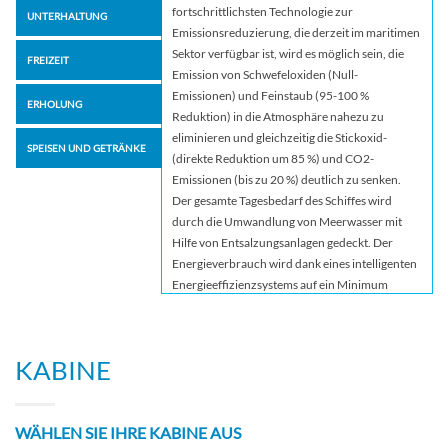
fortschrittlichsten Technologie zur
UNTERHALTUNG
Emissionsreduzierung, die derzeit im maritimen
Sektor verfügbar ist, wird es möglich sein, die
FREIZEIT
Emission von Schwefeloxiden (Null-
Emissionen) und Feinstaub (95-100 %
ERHOLUNG
Reduktion) in die Atmosphäre nahezu zu
eliminieren und gleichzeitig die Stickoxid-
SPEISEN UND GETRÄNKE
(direkte Reduktion um 85 %) und CO2-
Emissionen (bis zu 20 %) deutlich zu senken.
Der gesamte Tagesbedarf des Schiffes wird
durch die Umwandlung von Meerwasser mit
Hilfe von Entsalzungsanlagen gedeckt. Der
Energieverbrauch wird dank eines intelligenten
Energieeffizienzsystems auf ein Minimum
reduziert. Darüber hinaus werden an Bord 100
% der Abfälle getrennt gesammelt und
Materialien wie Plastik, Papier, Glas und
KABINE
Aluminium recycelt, was Teil eines integrierten
Ansatzes zur Umsetzung von Projekten der
Kreislaufwirtschaft ist. HOMMAGE AN DIE
WÄHLEN SIE IHRE KABINE AUS
TOSKANA Das neue Flaggschiff ist eine