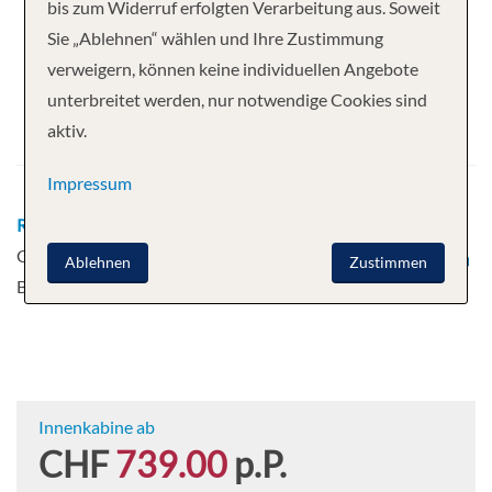
Ihre Kreuzfahrt
bis zum Widerruf erfolgten Verarbeitung aus. Soweit
Sie „Ablehnen“ wählen und Ihre Zustimmung
7 Nächte
Costa Toscana
verweigern, können keine individuellen Angebote
Abfahrt
unterbreitet werden, nur notwendige Cookies sind
aktiv.
16.08.2026
Impressum
Route
Barcelona, Spanien - Cagliari - Neapel (Italien) -
Civitavecchia, Rom, Italien - Genua, Italien -
Ablehnen
Zustimmen
Barcelona, Spanien
Innenkabine ab
CHF
739.00
p.P.