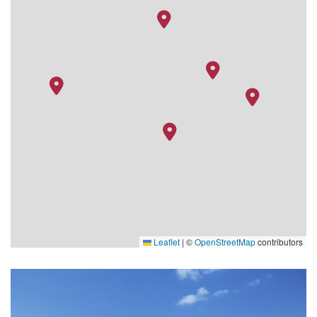
Leaflet
|
©
OpenStreetMap
contributors
v03_hires
HRC_Restaurant02_rev3