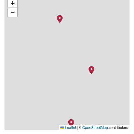
+
−
Leaflet
|
©
OpenStreetMap
contributors