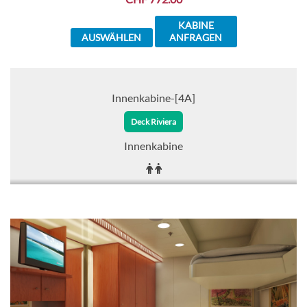
KABINE
AUSWÄHLEN
ANFRAGEN
Innenkabine-[4A]
Deck Riviera
Innenkabine
CHF 785.00
KABINE
AUSWÄHLEN
ANFRAGEN
Innenkabine-[4B]