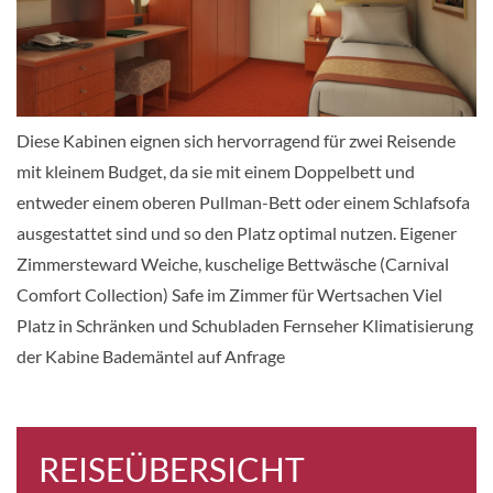
Deck Riviera
Deck Main
Innenkabine
CHF 788.00
Diese Kabinen eignen sich hervorragend für zwei Reisende
KABINE
mit kleinem Budget, da sie mit einem Doppelbett und
AUSWÄHLEN
ANFRAGEN
entweder einem oberen Pullman-Bett oder einem Schlafsofa
ausgestattet sind und so den Platz optimal nutzen. Eigener
Zimmersteward Weiche, kuschelige Bettwäsche (Carnival
Innenkabine-[4C]
Comfort Collection) Safe im Zimmer für Wertsachen Viel
Deck Main
Platz in Schränken und Schubladen Fernseher Klimatisierung
der Kabine Bademäntel auf Anfrage
Innenkabine
CHF 792.00
REISEÜBERSICHT
KABINE
AUSWÄHLEN
ANFRAGEN