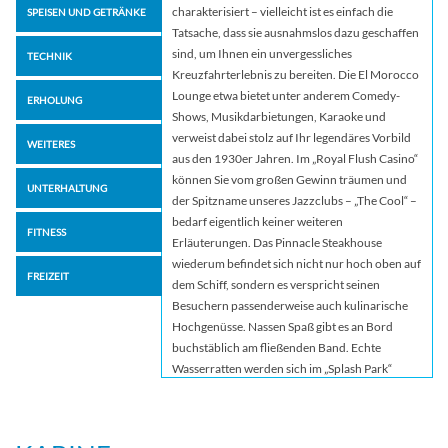
charakterisiert – vielleicht ist es einfach die
SPEISEN UND GETRÄNKE
Tatsache, dass sie ausnahmslos dazu geschaffen
sind, um Ihnen ein unvergessliches
TECHNIK
Kreuzfahrterlebnis zu bereiten. Die El Morocco
Lounge etwa bietet unter anderem Comedy-
ERHOLUNG
Shows, Musikdarbietungen, Karaoke und
verweist dabei stolz auf Ihr legendäres Vorbild
WEITERES
aus den 1930er Jahren. Im „Royal Flush Casino“
können Sie vom großen Gewinn träumen und
UNTERHALTUNG
der Spitzname unseres Jazzclubs – „The Cool“ –
bedarf eigentlich keiner weiteren
FITNESS
Erläuterungen. Das Pinnacle Steakhouse
wiederum befindet sich nicht nur hoch oben auf
FREIZEIT
dem Schiff, sondern es verspricht seinen
Besuchern passenderweise auch kulinarische
Hochgenüsse. Nassen Spaß gibt es an Bord
buchstäblich am fließenden Band. Echte
Wasserratten werden sich im „Splash Park“
definitiv pudelwohl fühlen. Für pures
Vergnügen steht auch die Carnival-Twister-
Wasserrutsche. Oder wie wär’s mit etwas