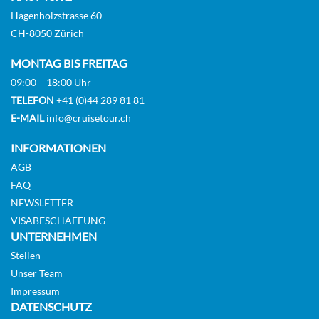
Hagenholzstrasse 60
CH-8050 Zürich
CHF 804.00
MONTAG BIS FREITAG
KABINE
AUSWÄHLEN
ANFRAGEN
09:00 – 18:00 Uhr
TELEFON
+41 (0)44 289 81 81
E-MAIL
info@cruisetour.ch
Innenkabine-[4F]
INFORMATIONEN
7
8
AGB
FAQ
Innenkabine
NEWSLETTER
VISABESCHAFFUNG
UNTERNEHMEN
CHF 808.00
Stellen
KABINE
Unser Team
AUSWÄHLEN
ANFRAGEN
Impressum
DATENSCHUTZ