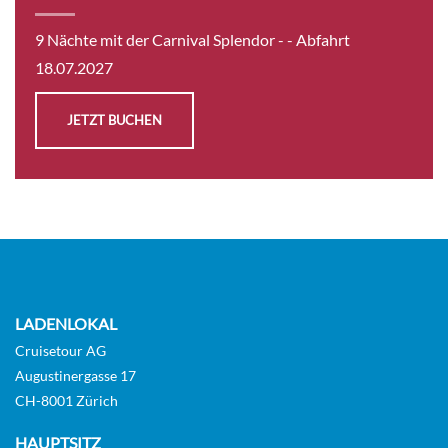
9 Nächte mit der Carnival Splendor -
- Abfahrt
18.07.2027
Innenkabine-[4D]
JETZT BUCHEN
6
Innenkabine
CHF 800.00
KABINE
AUSWÄHLEN
ANFRAGEN
LADENLOKAL
Cruisetour AG
Innenkabine-[4E]
Augustinergasse 17
CH-8001 Zürich
7
6
Innenkabine
HAUPTSITZ