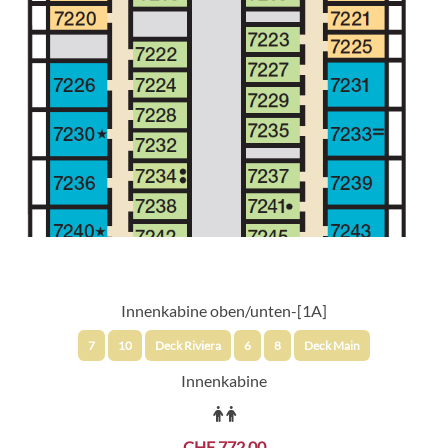
Innenkabine oben/unten-[1A]
7
10
Deck Riviera
6
8
Deck Main
Innenkabine
CHF 772.00