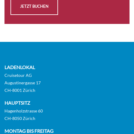
Piano Bar 88 und die Serenity Bar, sowie das
JETZT BUCHEN
Cloud 9 Spa™ und das Serenity Adult-Only
Retreat™. Für Kinder gibt es Camp Ocean™,
Circle „C“® und Club O2®, die perfekt auf
verschiedene Altersgruppen zugeschnitten
sind. Für aktive Gäste gibt es das WaterWorks™
und das SportSquare™ mit einem Seilgarten,
einem Joggingpfad, einem Minigolfplatz und
einem Outdoor-Fitnesscenter. Die Carnival
Firenze ist ganzjährig von Long Beach aus in
Richtung Mexikos Pazifikküste unterwegs.
LADENLOKAL
Verpassen Sie nicht die Chance, an Bord zu sein
Cruisetour AG
und eine unvergessliche Kreuzfahrterfahrung
Augustinergasse 17
zu genießen. Buchen Sie jetzt Ihre Reise auf der
CH-8001 Zürich
Carnival Firenze und erleben Sie den
italienischen Stil auf hoher See. Andiamo!
HAUPTSITZ
Hagenholzstrasse 60
CH-8050 Zürich
MONTAG BIS FREITAG