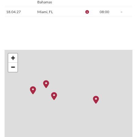
Bahamas
18.04.27
Miami, FL
08:00
–
+
−