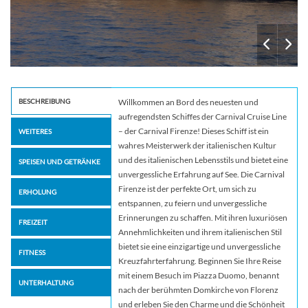
BESCHREIBUNG
Willkommen an Bord des neuesten und
aufregendsten Schiffes der Carnival Cruise Line
– der Carnival Firenze! Dieses Schiff ist ein
WEITERES
wahres Meisterwerk der italienischen Kultur
und des italienischen Lebensstils und bietet eine
SPEISEN UND GETRÄNKE
unvergessliche Erfahrung auf See. Die Carnival
Firenze ist der perfekte Ort, um sich zu
ERHOLUNG
entspannen, zu feiern und unvergessliche
Erinnerungen zu schaffen. Mit ihren luxuriösen
FREIZEIT
Annehmlichkeiten und ihrem italienischen Stil
bietet sie eine einzigartige und unvergessliche
FITNESS
Kreuzfahrterfahrung. Beginnen Sie Ihre Reise
mit einem Besuch im Piazza Duomo, benannt
UNTERHALTUNG
nach der berühmten Domkirche von Florenz
und erleben Sie den Charme und die Schönheit