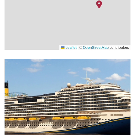
Leaflet
|
©
OpenStreetMap
contributors
seafood-shack-1