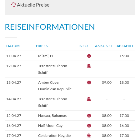
Aktuelle Preise
REISEINFORMATIONEN
DATUM
HAFEN
INFO
ANKUNFT
ABFAHRT
11.04.27
Miami, FL
–
15:30
12.04.27
Transfer zu Ihrem
–
–
Schiff
13.04.27
Amber Cove,
09:00
18:00
Dominican Republic
14.04.27
Transfer zu Ihrem
–
–
Schiff
15.04.27
Nassau, Bahamas
08:00
17:00
16.04.27
Half Moon Cay
08:00
16:00
17.04.27
Celebration Key, die
08:00
17:00