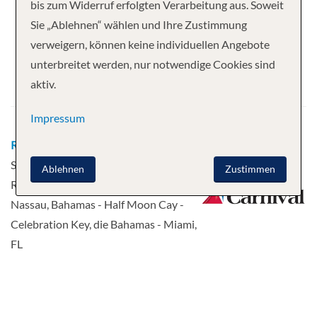
Ihre Kreuzfahrt
bis zum Widerruf erfolgten Verarbeitung aus. Soweit
Sie „Ablehnen“ wählen und Ihre Zustimmung
7 Nächte
Carnival Firenze
verweigern, können keine individuellen Angebote
Abfahrt
unterbreitet werden, nur notwendige Cookies sind
aktiv.
11.04.2027
Impressum
Route
Miami, FL - Transfer zu Ihrem
Schiff - Amber Cove, Dominican
Ablehnen
Zustimmen
Republic - Transfer zu Ihrem Schiff -
Nassau, Bahamas - Half Moon Cay -
Celebration Key, die Bahamas - Miami,
FL