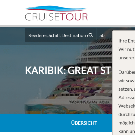
ab
Ihre En
Wir nut
unserer
KARIBIK: GREAT STIRR
Darüber
wir sowi
setzen,
Adresse
Webseit
durchzu
möglich
ÜBERSICHT
kann un