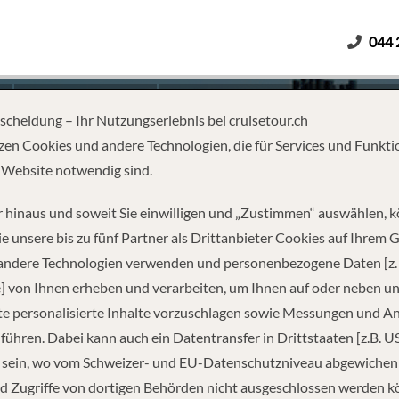
044 
Erwachsene
Kinder
Dauer
tscheidung – Ihr Nutzungserlebnis bei cruisetour.ch
zen Cookies und andere Technologien, die für Services und Funkti
 Website notwendig sind.
UP CAY & DOMINIKANISCHE R
 hinaus und soweit Sie einwilligen und „Zustimmen“ auswählen, 
e unsere bis zu fünf Partner als Drittanbieter Cookies auf Ihrem 
 andere Technologien verwenden und personenbezogene Daten [z. 
] von Ihnen erheben und verarbeiten, um Ihnen auf oder neben u
e personalisierte Inhalte vorzuschlagen sowie Messungen und A
führen. Dabei kann auch ein Datentransfer in Drittstaaten [z.B. U
 sein, wo vom Schweizer- und EU-Datenschutzniveau abgewiche
REISEINFORMATIONEN
d Zugriffe von dortigen Behörden nicht ausgeschlossen werden k