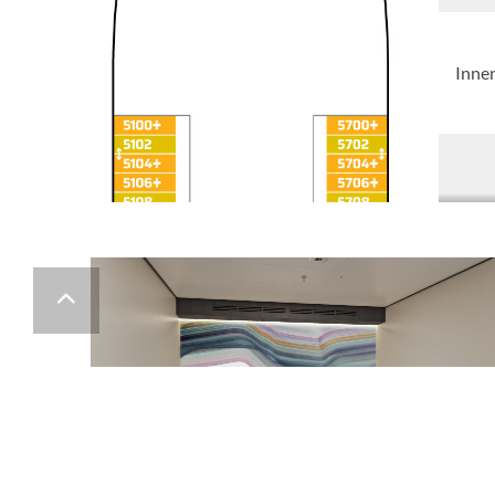
Inne
Famil
Sail
[OX]