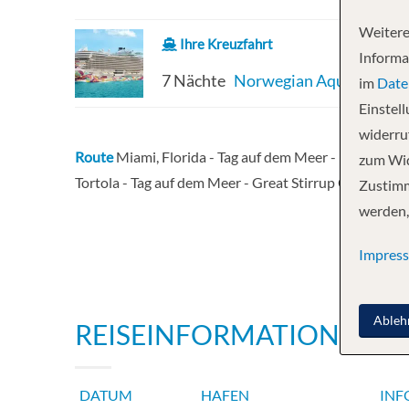
Weitere
Ihre Kreuzfahrt
Informa
7 Nächte
Norwegian Aqua
im
Date
Einstel
widerruf
Route
Miami, Florida - Tag auf dem Meer - Puerto Pla
zum Wid
Tortola - Tag auf dem Meer - Great Stirrup Cay - Miami
Zustimm
werden,
Impres
Ableh
REISEINFORMATIONEN
DATUM
HAFEN
INF