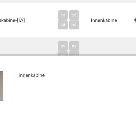
12
13
nkabine-[IA]
Innenkabine
15
16
05
09
10
11
ie Innen Kabine-[I4]
Innenkabine
12
13
Innenkabine
14
15
16
away Außenkabine-
Aussenkabine
05