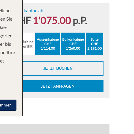
liche
Innenkabine ab
CHF
1'075.00
p.P.
en Sie
kie-
egorien
Aussenkabine
Balkonkabine
Suite
Innenkabine
er bis
CHF
CHF
CHF
ausgewählt
1'114.00
1'260.00
2'191.00
und Ihre
et
JETZT BUCHEN
JETZT ANFRAGEN
immen