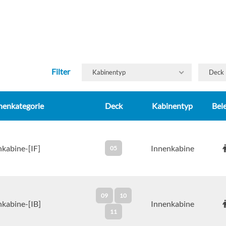
Filter
Kabinentyp
Deck
nenkategorie
Deck
Kabinentyp
Bel
nkabine-[IF]
Innenkabine
05
09
10
nkabine-[IB]
Innenkabine
11