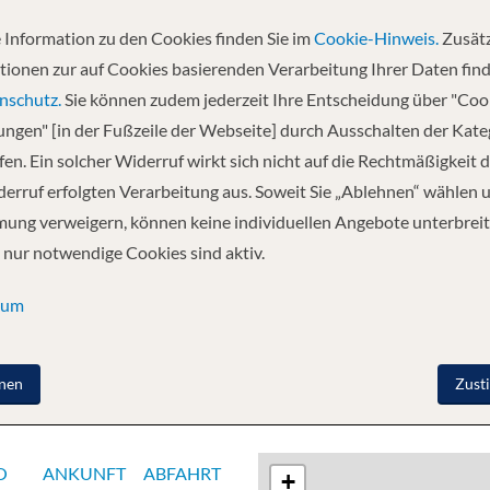
 Information zu den Cookies finden Sie im
Cookie-Hinweis.
Zusätz
Abfahrt
tionen zur auf Cookies basierenden Verarbeitung Ihrer Daten find
08.11.2026
nschutz.
Sie können zudem jederzeit Ihre Entscheidung über "Coo
lungen" [in der Fußzeile der Webseite] durch Ausschalten der Kat
en. Ein solcher Widerruf wirkt sich nicht auf die Rechtmäßigkeit d
ta, Dominikanische Republik - St. Thomas -
erruf erfolgten Verarbeitung aus. Soweit Sie „Ablehnen“ wählen 
, Florida
ung verweigern, können keine individuellen Angebote unterbreit
 nur notwendige Cookies sind aktiv.
sum
nen
Zust
O
ANKUNFT
ABFAHRT
+