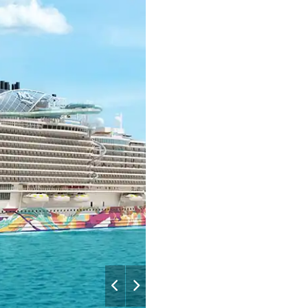
each-beds
Aqua_La_Te