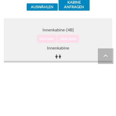
KABINE
AUSWÄHLEN
ANFRAGEN
Innenkabine-[4B]
Deck Main
Deck Upper
Innenkabine
CHF 693.00
KABINE
AUSWÄHLEN
ANFRAGEN
Innenkabine-[4C]
Deck Empress