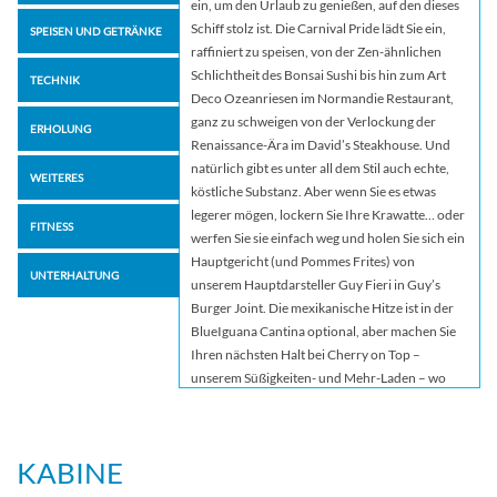
ein, um den Urlaub zu genießen, auf den dieses
Schiff stolz ist. Die Carnival Pride lädt Sie ein,
SPEISEN UND GETRÄNKE
raffiniert zu speisen, von der Zen-ähnlichen
Schlichtheit des Bonsai Sushi bis hin zum Art
TECHNIK
Deco Ozeanriesen im Normandie Restaurant,
ganz zu schweigen von der Verlockung der
ERHOLUNG
Renaissance-Ära im David’s Steakhouse. Und
natürlich gibt es unter all dem Stil auch echte,
WEITERES
köstliche Substanz. Aber wenn Sie es etwas
legerer mögen, lockern Sie Ihre Krawatte… oder
FITNESS
werfen Sie sie einfach weg und holen Sie sich ein
Hauptgericht (und Pommes Frites) von
UNTERHALTUNG
unserem Hauptdarsteller Guy Fieri in Guy’s
Burger Joint. Die mexikanische Hitze ist in der
BlueIguana Cantina optional, aber machen Sie
Ihren nächsten Halt bei Cherry on Top –
unserem Süßigkeiten- und Mehr-Laden – wo
alles süß ist. Im Beauties Dance Club können Sie
sich bewegen, und bei Playlist Productions fällt
es Ihnen schwer, still zu sitzen. Überall auf dem
KABINE
Kreuzfahrtschiff gibt es noch mehr
Möglichkeiten, sich abzukühlen, wie z. B. den