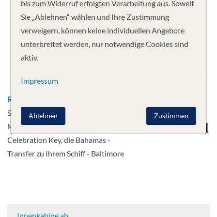
Ihre Kreuzfahrt
bis zum Widerruf erfolgten Verarbeitung aus. Soweit
Sie „Ablehnen“ wählen und Ihre Zustimmung
7 Nächte
Carnival Pride
verweigern, können keine individuellen Angebote
Abfahrt
unterbreitet werden, nur notwendige Cookies sind
aktiv.
12.09.2027
Impressum
Route
Baltimore - Transfer zu Ihrem
Schiff - Transfer zu Ihrem Schiff - Half
Ablehnen
Zustimmen
Moon Cay - Nassau, Bahamas -
Celebration Key, die Bahamas -
Transfer zu Ihrem Schiff - Baltimore
Innenkabine ab