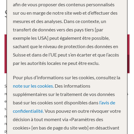
afin de vous proposer des contenus personnalisés
SILVER MUSE
sur ou en marge de notre site web et d’effectuer des
mesures et des analyses. Dans ce contexte, un
transfert de données vers des pays tiers [par
exemple les USA] peut également être possible,
sachant que le niveau de protection des données en
Suisse et dans de l’UE peut s’en écarter et que l’accès
Année de construction
Equipage
par les autorités locales ne peut être exclu.
2017
411
Pour plus d’informations sur les cookies, consultez la
note sur les cookies.
Des informations
Silver Muse est sans aucun doute une œuvre d’art inspirante. Le
meilleur endroit entre ciel et mer : huit salles à manger, des espaces
supplémentaires sur le traitement de vos données
extérieurs spacieux et une technologie de pointe la rendent tout
basé sur les cookies sont disponibles dans
l’avis de
simplement divine. Silversea Cruises est heureuse de présenter son
confidentialité.
Vous pouvez en outre révoquer votre
nouveau navire amiral, Silver Muse. Livré au printemps 2017, ce
décision à tout moment via «Paramètres des
nouveau navire de 40 700 de tonnage brut de luxe a été construit
cookies» [en bas de page du site web] en désactivant
par Fincantieri et peut accueillir 596 passagers. Représentant une