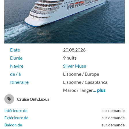
Pont 7
Suite
Date
20.08.2026
Durée
9 nuits
Suite Royale-[R2]
Navire
Silver Muse
de / à
Lisbonne / Europe
Itinéraire
Lisbonne / Casablanca,
Suite
Maroc / Tanger
… plus
Cruise Only,Luxus
Intérieure de
sur demande
Suite Silver-[S2]
Extérieure de
sur demande
Balcon de
sur demande