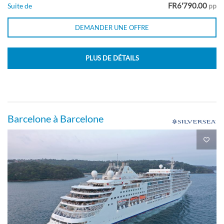
FR6'790.00
Suite de
pp
Suite
DEMANDER UNE OFFRE
PLUS DE DÉTAILS
Suite Silver-[SL]
Pont 9
Barcelone à Barcelone
Suite
Suite supérieure avec véranda-[SV]
Pont 7