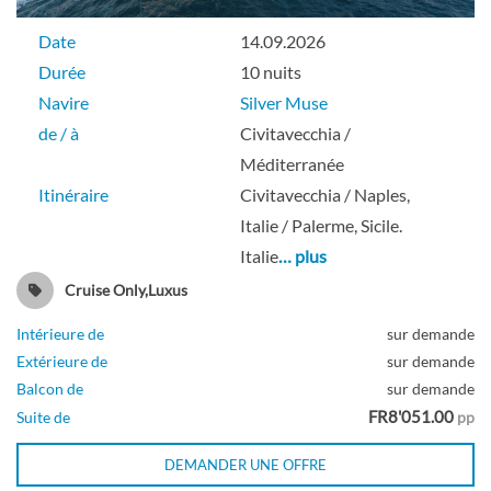
Date
14.09.2026
Durée
10 nuits
Navire
Silver Muse
de / à
Civitavecchia /
Méditerranée
Itinéraire
Civitavecchia / Naples,
Italie / Palerme, Sicile.
Italie
… plus
Cruise Only,Luxus
Intérieure de
sur demande
Extérieure de
sur demande
Balcon de
sur demande
FR8'051.00
Suite de
pp
DEMANDER UNE OFFRE