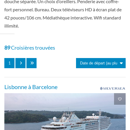
douche séparée. Un choix d’oreillers. Penderie avec coffre-
fort personnel. Bureau. Deux téléviseurs HD à écran plat de
Suite du propriétaire-[O2]
42 pouces/106 cm. Médiathèque interactive. Wifi standard
illimité.
Suite
89
Croisières trouvées
1
Suite Panoramique-[PA]
Pont 9
Lisbonne à Barcelone
Suite
Suite Royale-[R1]