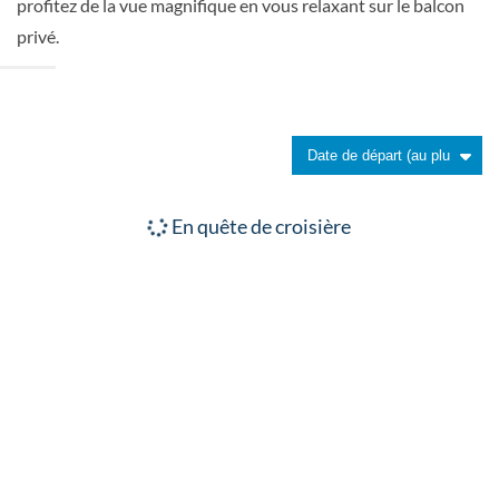
Volga Deck
profitez de la vue magnifique en vous relaxant sur le balcon
privé.
Suite
Suite Royale panoramique
En quête de croisière
Volga Deck
Suite
Standard Suite
Moskva Deck