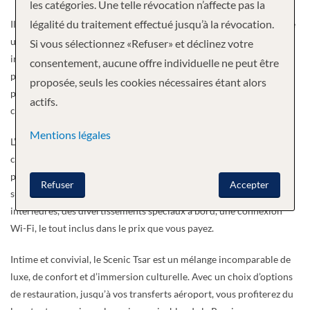
les catégories. Une telle révocation n’affecte pas la
légalité du traitement effectué jusqu’à la révocation.
Il y a à peine plus d’une centaine d’invités à bord, ce qui vous donne
une véritable sensation d’espace, accompagnée d’une atmosphère
Si vous sélectionnez «Refuser» et déclinez votre
intime. Pratiquement toutes les cabines et suites disposent de leur
consentement, aucune offre individuelle ne peut être
propre balcon privé et chaque cabine dispose d’une salle de bains
proposée, seuls les cookies nécessaires étant alors
privée moderne et élégante, d’un téléviseur par satellite, d’un
actifs.
coffre-fort, d’un minibar et d’une connexion Wi-Fi gratuite.
Mentions légales
L’innovation et le design axés sur le luxe signifient que Scenic est un
chef de file dans l’expérience de la croisière fluviale russe sur notre
petit bateau de luxe, Scenic Tsar. Avec les suites les plus raffinées
Refuser
Accepter
sur les rivières, de vastes zones d’observation extérieures et
intérieures, des divertissements spéciaux à bord, une connexion
Wi-Fi, le tout inclus dans le prix que vous payez.
Intime et convivial, le Scenic Tsar est un mélange incomparable de
luxe, de confort et d’immersion culturelle. Avec un choix d’options
de restauration, jusqu’à vos transferts aéroport, vous profiterez du