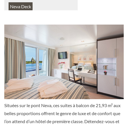
Neva Deck
Suite
Suite à balcon
Volga Deck
Suite
Situées sur le pont Neva, ces suites à balcon de 21,93 m² aux
Suite à balcon
belles proportions offrent le genre de luxe et de confort que
l’on attend d’un hôtel de première classe. Détendez-vous et