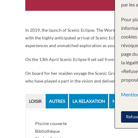
par les 
Pour plu
informa
In 2019, the launch of Scenic Eclipse, The World’s First Di
cookies
with the highly anticipated arrival of Scenic Eclipse II. C
révoque
experiences and unmatched exploration as you soar above 
page du 
On the 13th April Scenic Eclipse II set sail from Lisbon, Po
la légal
«Refuser
On board for her maiden voyage the Scenic Group Chairman 
proposée
who have played a part in the vision and delivery of this m
Mention
LOISIR
AUTRES
LA RELAXATION
NOURRITURE
Refus
Piscine couverte
Bibliothèque