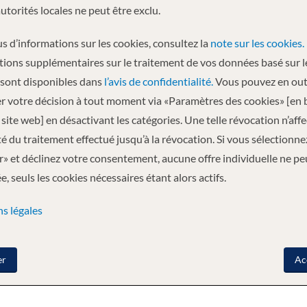
autorités locales ne peut être exclu.
s d’informations sur les cookies, consultez la
note sur les cookies.
tions supplémentaires sur le traitement de vos données basé sur l
scovery Yachts™, set the benchmark in ultra-luxury ocean cruising. Now, w
 sont disponibles dans
l’avis de confidentialité.
Vous pouvez en out
ombining innovative design and state-of-the-art technology with unrivalled
r votre décision à tout moment via «Paramètres des cookies» [en 
by helicopter^.
site web] en désactivant les catégories. Une telle révocation n’aff
rtugal, on her inaugural voyage, the 12-day Incredible Iberian Discovery cr
ité du traitement effectué jusqu’à la révocation. Si vous sélectionne
» et déclinez votre consentement, aucune offre individuelle ne pe
and founder Glen Moroney and his wife, Karen Moroney, joined our loyal
, seuls les cookies nécessaires étant alors actifs.
uch-anticipated state-of-the-art Discovery Yacht.
s légales
 ET BOISSON
LA SANTÉ
er
Ac