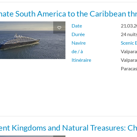
mate South America to the Caribbean t
Date
21.03.
Durée
24 nuit
Navire
Scenic E
de / à
Valpara
Itinéraire
Valpara
Paraca
ent Kingdoms and Natural Treasures: Ch