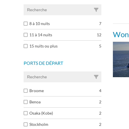
8 à 10 nuits
7
Wond
11 à 14 nuits
12
15 nuits ou plus
5
PORTS DE DÉPART
Broome
4
Benoa
2
Osaka (Kobe)
2
Stockholm
2