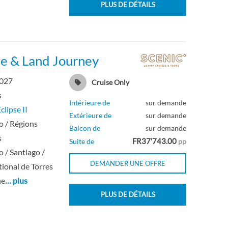
PLUS DE DÉTAILS
se & Land Journey
2027
Cruise Only
s
Intérieure de
sur demande
clipse II
Extérieure de
sur demande
o / Régions
Balcon de
sur demande
s
FR37'743.00
Suite de
pp
o / Santiago /
DEMANDER UNE OFFRE
tional de Torres
ne
… plus
PLUS DE DÉTAILS