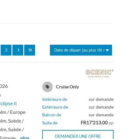
Pont 8
Suite
Pont 8
Suite
Pont 8
Suite
3
Pont 8
Suite
Pont 9
Suite
2026
Cruise Only
s
Pont 9
Suite
Intérieure de
sur demande
clipse II
Extérieure de
sur demande
lm / Europe
Pont 9
Suite
Balcon de
sur demande
lm, Suède /
FR17'213.00
Suite de
pp
lm, Suède /
Pont 9
Suite
DEMANDER UNE OFFRE
 Estonie
… plus