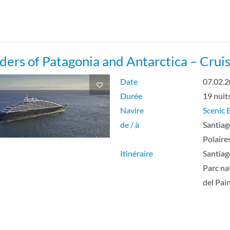
ers of Patagonia and Antarctica – Crui
Date
07.02.
Durée
19 nuit
Navire
Scenic E
de / à
Santiag
Polaire
Itinéraire
Santiag
Parc na
del Pai