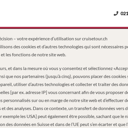
021
Adultes
Enfants
Durée
cision – votre expérience d’utilisation sur cruisetour.ch
lisons des cookies et d’autres technologies qui sont nécessaires p
 et les fonctions de notre site web.
eurs, et dans la mesure où vous y consentez et sélectionnez «Accep
nsi que nos partenaires (jusqu’à cinq), pouvons placer des cookies 
pareil, utiliser d’autres technologies et collecter et traiter des do
lles [par ex. adresse IP] vous concernant afin de vous proposer d
 personnalisés sur ou en marge de notre site web et d’effectuer d
 et des analyses. Dans ce contexte, un transfert de données vers 
ar exemple les USA] peut également être possible, sachant que le 
PAGE
TONNAGE
LON
on des données en Suisse et dans de l’UE peut s’en écarter et que l
2
16,500
551