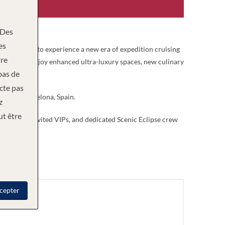
Des
es
e invite you to experience a new era of expedition cruising
re
 discovery. Enjoy enhanced ultra-luxury spaces, new culinary
bas de
ecte pas
uise to Barcelona, Spain.
z
ut être
 guests, invited VIPs, and dedicated Scenic Eclipse crew
cepter