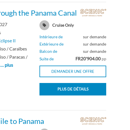
hrough the Panama Canal
2027
Cruise Only
s
Intérieure de
sur demande
clipse II
Extérieure de
sur demande
iso / Caraïbes
Balcon de
sur demande
iso / Paracas /
FR20'904.00
Suite de
pp
s
… plus
DEMANDER UNE OFFRE
PLUS DE DÉTAILS
ile to Panama