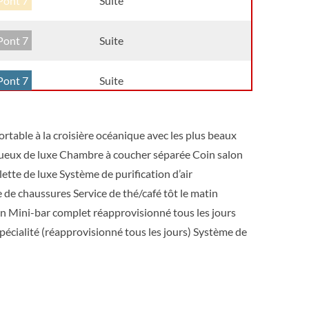
Pont 7
Suite
Pont 7
Suite
Pont 7
Suite
Pont 6
Suite
ortable à la croisière océanique avec les plus beaux
ueux de luxe Chambre à coucher séparée Coin salon
Pont 6
Suite
lette de luxe Système de purification d’air
de chaussures Service de thé/café tôt le matin
Pont 6
Suite
ion Mini-bar complet réapprovisionné tous les jours
pécialité (réapprovisionné tous les jours) Système de
Pont 6
Suite
Pont 8
Suite