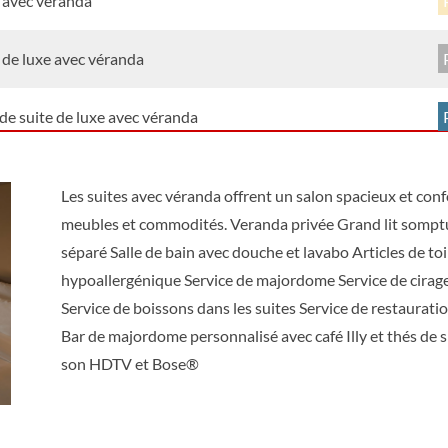
 avec véranda
 de luxe avec véranda
e suite de luxe avec véranda
 avec véranda
Les suites avec véranda offrent un salon spacieux et conf
meubles et commodités. Veranda privée Grand lit sompt
 de luxe avec véranda
séparé Salle de bain avec douche et lavabo Articles de toi
hypoallergénique Service de majordome Service de cirage 
e suite de luxe avec véranda
Service de boissons dans les suites Service de restaurat
Bar de majordome personnalisé avec café Illy et thés de s
de suite Panorama
son HDTV et Bose®
 avec véranda