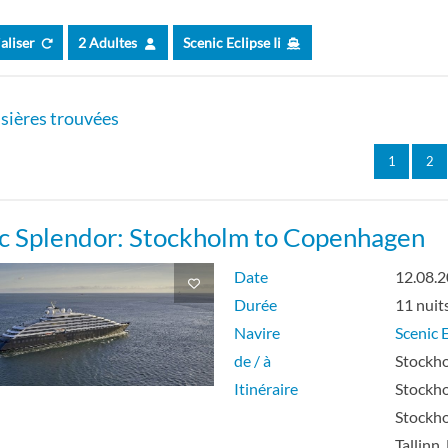
 de luxe avec véranda
ialiser
2 Adultes
Scenic Eclipse Ii
e suite de luxe avec véranda
sières trouvées
 Spa
1
2
e Panorama
ic Splendor: Stockholm to Copenhagen
 Spa
Date
12.08.
Durée
11 nuit
 Spa
Navire
Scenic E
de / à
Stockho
 Penthouse du propriétaire
Itinéraire
Stockho
Stockho
e Penthouse à 2 chambres
Tallinn,