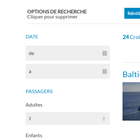
Suite
OPTIONS DE RECHERCHE
Réinit
Cliquer pour supprimer
Grand
DATE
24
Croi
Suite
de
Suit
à
Balt
Suite
PASSAGERS
Suite
Adultes
Suite
2
Suit
Enfants