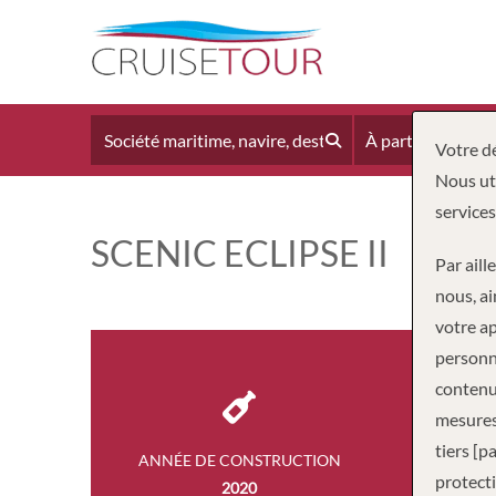
À partir du
Votre dé
Nous uti
services
SCENIC ECLIPSE II
Par aill
nous, ai
votre ap
personne
contenus
mesures
tiers [p
ANNÉE DE CONSTRUCTION
EQUI
protecti
2020
17