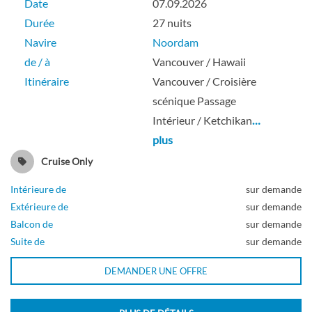
Date
07.09.2026
Durée
27 nuits
Intérieure
Navire
Noordam
de / à
Vancouver / Hawaii
Itinéraire
Vancouver / Croisière
Cabine avec intérieur large/standard-[K]
scénique Passage
Intérieur / Ketchikan
…
Pont principal
plus
Cruise Only
Intérieure
Intérieure de
sur demande
Extérieure de
sur demande
Balcon de
sur demande
Suite de
sur demande
Cabine avec intérieur large/standard-[L]
DEMANDER UNE OFFRE
Pont Rotterdam