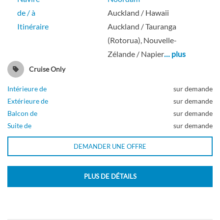
de / à
Auckland / Hawaii
Itinéraire
Auckland / Tauranga
Suite Neptune-[SC]
(Rotorua), Nouvelle-
Zélande / Napier
… plus
Pont Rotterdam
Cruise Only
Suite
Intérieure de
sur demande
Extérieure de
sur demande
Balcon de
sur demande
Suite de
sur demande
Suite Signature-[SS]
DEMANDER UNE OFFRE
Pont Véranda supérieur
PLUS DE DÉTAILS
Suite