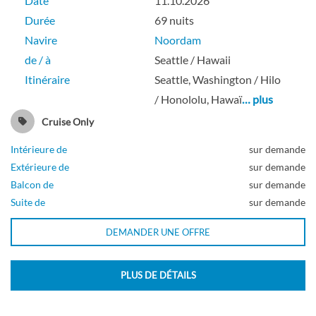
Date
11.10.2026
Durée
69 nuits
Navire
Noordam
de / à
Seattle / Hawaii
Cabine avec intérieur large/standard-[N]
Itinéraire
Seattle, Washington / Hilo
/ Honololu, Hawaï
… plus
Pont Promenade supérieur
Cruise Only
Intérieure
Intérieure de
sur demande
Extérieure de
sur demande
Balcon de
sur demande
Suite de
sur demande
Suite Pinnacle-[PS]
DEMANDER UNE OFFRE
Pont Rotterdam
PLUS DE DÉTAILS
Suite