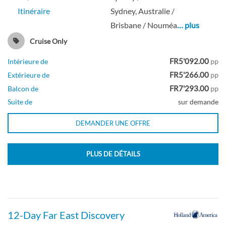
Cabine avec véranda-[VA]
Itinéraire
Sydney, Australie /
Brisbane / Nouméa
… plus
Pont Navigation
Cruise Only
FR5'092.00
Intérieure de
pp
Balcon
FR5'266.00
Extérieure de
pp
FR7'293.00
Balcon de
pp
Suite de
sur demande
Cabine avec véranda-[VB]
DEMANDER UNE OFFRE
Pont d’observation
PLUS DE DÉTAILS
Balcon
12-Day Far East Discovery
Cabine avec véranda-[VC]