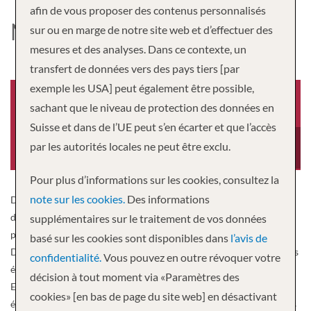
afin de vous proposer des contenus personnalisés
NOORDAM
sur ou en marge de notre site web et d’effectuer des
mesures et des analyses. Dans ce contexte, un
transfert de données vers des pays tiers [par
exemple les USA] peut également être possible,
sachant que le niveau de protection des données en
Suisse et dans de l’UE peut s’en écarter et que l’accès
Année de construction
Equipage
par les autorités locales ne peut être exclu.
2006
811
Pour plus d’informations sur les cookies, consultez la
note sur les cookies.
Des informations
Donnant son non au point nord de la boussole, Noordam présente
des œuvres d’art de qualité muséale, des huiles du XIXe siècle aux
supplémentaires sur le traitement de vos données
photographies contemporaines de grands noms de la musique
basé sur les cookies sont disponibles dans
l’avis de
Dizzy Gillespie et B.B. King. Les clients à bord peuvent assister à des
confidentialité.
Vous pouvez en outre révoquer votre
émissions de cuisine et à des ateliers pratiques en partenariat avec
décision à tout moment via «Paramètres des
EXC Port to Table. Explorez les merveilles du monde à travers les
cookies» [en bas de page du site web] en désactivant
émissions BBC Earth Experiences. Prenez le yoga ou le Pilates dans