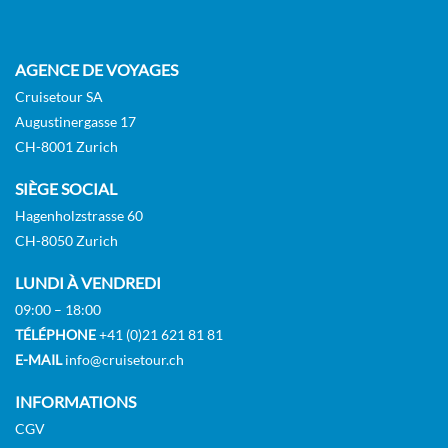
Pont Promenade supérieur
AGENCE DE VOYAGES
Balcon
Cruisetour SA
Augustinergasse 17
CH-8001 Zurich
SIÈGE SOCIAL
Hagenholzstrasse 60
CH-8050 Zurich
LUNDI À VENDREDI
09:00 – 18:00
TÉLÉPHONE
+41 (0)21 621 81 81
E-MAIL
info@cruisetour.ch
INFORMATIONS
CGV