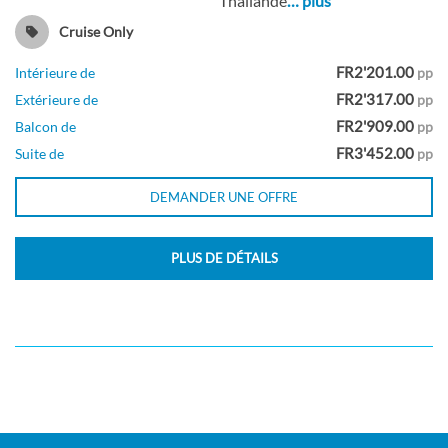
Thaïlande
… plus
Pont Navigation
Cruise Only
FR2'201.00
Intérieure de
pp
Balcon
FR2'317.00
Extérieure de
pp
FR2'909.00
Balcon de
pp
FR3'452.00
Suite de
pp
Cabine avec véranda-[VF]
DEMANDER UNE OFFRE
Pont Navigation
PLUS DE DÉTAILS
Balcon
Cabine avec véranda-[VH]