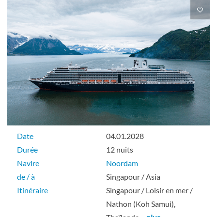
Pont Navigation
Balcon
Cabine avec véranda-[VD]
Pont Rotterdam
Date
04.01.2028
Durée
12 nuits
Balcon
Navire
Noordam
de / à
Singapour / Asia
Itinéraire
Singapour / Loisir en mer /
Nathon (Koh Samui),
Cabine avec véranda-[VE]