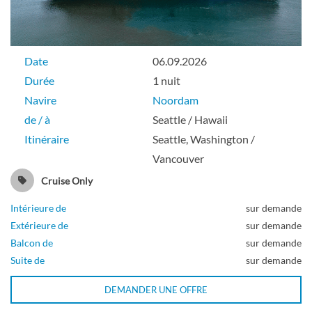
Extérieure
Date
06.09.2026
Durée
1 nuit
Grande cabine avec vue sur océan (vue
Navire
Noordam
totalement obstruée)-[H]
de / à
Seattle / Hawaii
Itinéraire
Seattle, Washington /
Pont Promenade supérieur
Vancouver
Cruise Only
Extérieure
Intérieure de
sur demande
Extérieure de
sur demande
Balcon de
sur demande
Grande cabine avec vue sur océan (vue
Suite de
sur demande
totalement obstruée)-[HH]
DEMANDER UNE OFFRE
Pont Promenade supérieur