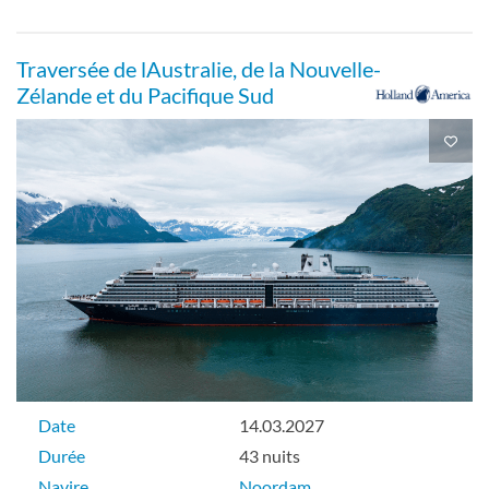
Traversée de lAustralie, de la Nouvelle-
Suite Neptune-[SA]
Zélande et du Pacifique Sud
Pont Rotterdam
Suite
Suite Neptune-[SB]
Pont Navigation
Date
14.03.2027
Suite
Durée
43 nuits
Navire
Noordam