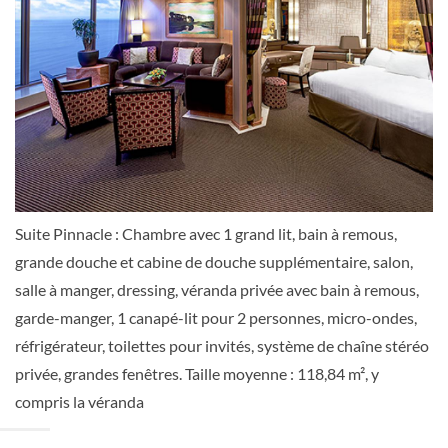
Suite Neptune
Pont Beethoven
Suite
Suite Pinnacle : Chambre avec 1 grand lit, bain à remous,
grande douche et cabine de douche supplémentaire, salon,
Suite Neptune
salle à manger, dressing, véranda privée avec bain à remous,
garde-manger, 1 canapé-lit pour 2 personnes, micro-ondes,
Terrasse ensoleillée
réfrigérateur, toilettes pour invités, système de chaîne stéréo
privée, grandes fenêtres. Taille moyenne : 118,84 m², y
Suite
compris la véranda