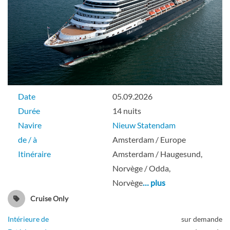
Grande cabine intérieure ou standard
Pont Beethoven
Intérieure
Date
05.09.2026
Durée
14 nuits
Navire
Nieuw Statendam
Grande Cabine Intérieure ou Standard
de / à
Amsterdam / Europe
Itinéraire
Amsterdam / Haugesund,
Pont Beethoven
Norvège / Odda,
Norvège
… plus
Intérieure
Cruise Only
Intérieure de
sur demande