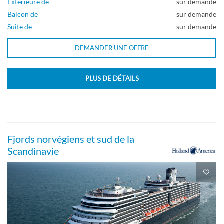
Extérieure de
sur demande
Grande cabine intérieure ou standard
Balcon de
sur demande
Suite de
sur demande
Pont Beethoven
DEMANDER UNE OFFRE
Intérieure
PLUS DE DÉTAILS
Grande cabine intérieure ou standard
Fjords norvégiens et sud de la
Pont Beethoven
Scandinavie
Intérieure
Grande Cabine Intérieure ou Standard