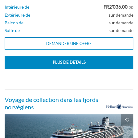
FR2'036.00
Intérieure de
pp
Extérieure de
sur demande
Grande cabine avec vue sur mer
Balcon de
sur demande
Suite de
sur demande
Pont principal
DEMANDER UNE OFFRE
Extérieure
PLUS DE DÉTAILS
Cabine individuelle avec vue sur mer
Voyage de collection dans les fjords
Pont principal
norvégiens
Extérieure