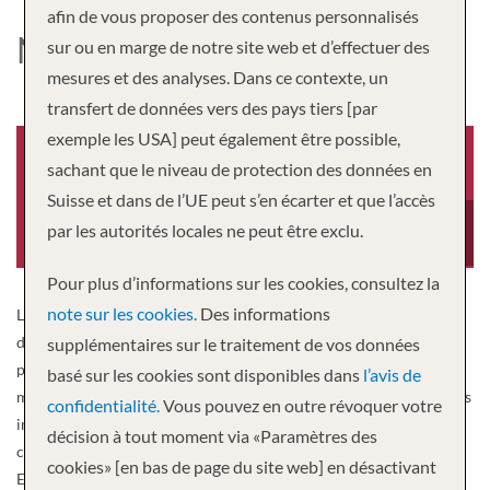
afin de vous proposer des contenus personnalisés
NIEUW STATENDAM
sur ou en marge de notre site web et d’effectuer des
mesures et des analyses. Dans ce contexte, un
transfert de données vers des pays tiers [par
exemple les USA] peut également être possible,
sachant que le niveau de protection des données en
Suisse et dans de l’UE peut s’en écarter et que l’accès
Année de construction
Equipage
par les autorités locales ne peut être exclu.
2018
1,036
Pour plus d’informations sur les cookies, consultez la
note sur les cookies.
Des informations
Lancé en décembre 2018, MS Nieuw Statendam, un navire jumeau
de Koningsdam et le deuxième de nos navires de la classe Pinnacle,
supplémentaires sur le traitement de vos données
présente un design inspiré des courbes fluides des instruments de
basé sur les cookies sont disponibles dans
l’avis de
musique. Les clients peuvent savourer ses restaurants de spécialités
confidentialité.
Vous pouvez en outre révoquer votre
innovantes – de Sel de Mer au Grand Dutch Cafe. Découvrez les
décision à tout moment via «Paramètres des
cours de cuisine et les ateliers pratiques à America’s Test Kitchen.
cookies» [en bas de page du site web] en désactivant
Et réjouissez-vous des émissions de BBC Earth Experiences sur