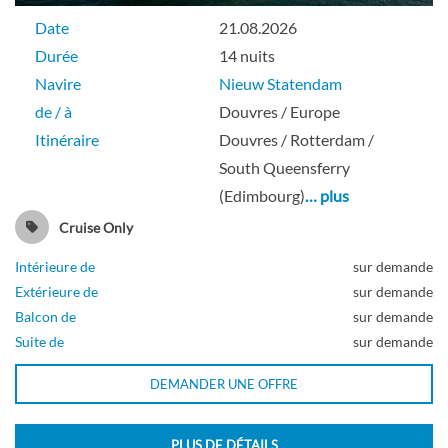
Suite Signature
Date
21.08.2026
Durée
14 nuits
Pont Gershwin
Navire
Nieuw Statendam
de / à
Douvres / Europe
Suite
Itinéraire
Douvres / Rotterdam /
South Queensferry
(Edimbourg)
… plus
Suite Vista
Cruise Only
Intérieure de
sur demande
Pont Beethoven
Extérieure de
sur demande
Balcon de
sur demande
Suite de
sur demande
Suite
DEMANDER UNE OFFRE
Suite Vista
PLUS DE DÉTAILS