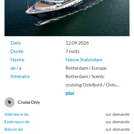
Pont Beethoven
Intérieure
Date
12.09.2026
Durée
7 nuits
Navire
Nieuw Statendam
Cabine intérieure avec spa
de / à
Rotterdam / Europe
Itinéraire
Rotterdam / Scenic
Pont Panorama
cruising Oslofjord / Oslo
…
plus
Intérieure
Cruise Only
Intérieure de
sur demande
Extérieure de
sur demande
Balcon de
sur demande