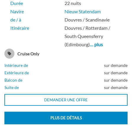
Durée
22 nuits
Pont Beethoven
Navire
Nieuw Statendam
de / à
Douvres / Scandinavie
Suite
Itinéraire
Douvres / Rotterdam /
South Queensferry
(Edimbourg)
… plus
Cruise Only
Cabine avec véranda (vues partiellement
obstruées)
Intérieure de
sur demande
Extérieure de
sur demande
Balcon de
sur demande
Pont Beethoven
Suite de
sur demande
Balcon
DEMANDER UNE OFFRE
PLUS DE DÉTAILS
Cabine Véranda Spa