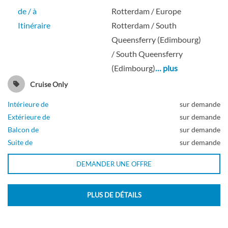
Pont Gershwin
de / à
Rotterdam / Europe
Itinéraire
Rotterdam / South
Queensferry (Edimbourg)
Balcon
/ South Queensferry
(Edimbourg)
… plus
Cruise Only
Cabine avec Véranda
Intérieure de
sur demande
Extérieure de
sur demande
Pont Mozart
Balcon de
sur demande
Suite de
sur demande
Balcon
DEMANDER UNE OFFRE
PLUS DE DÉTAILS
Cabine avec Véranda