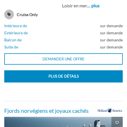
Loisir en mer
… plus
Cruise Only
Intérieure de
sur demande
Grande cabine Spa avec vue sur mer
Extérieure de
sur demande
Balcon de
sur demande
Pont Panorama
Suite de
sur demande
DEMANDER UNE OFFRE
Extérieure
PLUS DE DÉTAILS
Grande cabine avec vue sur mer
Pont principal
Fjords norvégiens et joyaux cachés
Extérieure