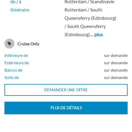
de / à
Rotterdam / Scandinavie
Itinéraire
Rotterdam / South
Balcon
Queensferry (Edimbourg)
/ South Queensferry
(Edimbourg)
… plus
Cabine avec Véranda
Cruise Only
Intérieure de
sur demande
Pont Navigation
Extérieure de
sur demande
Balcon de
sur demande
Balcon
Suite de
sur demande
DEMANDER UNE OFFRE
Cabine avec véranda
PLUS DE DÉTAILS
Pont Beethoven