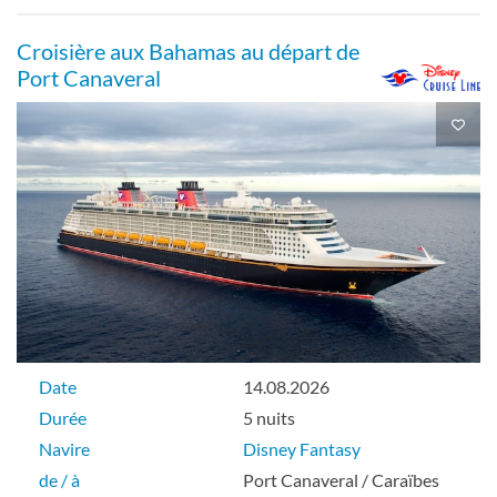
Croisière aux Bahamas au départ de
Port Canaveral
Date
14.08.2026
Durée
5 nuits
Navire
Disney Fantasy
de / à
Port Canaveral / Caraïbes