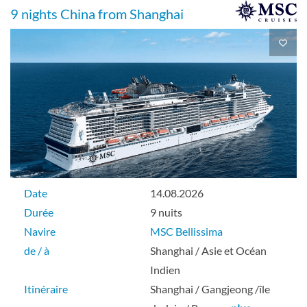
9 nights China from Shanghai
Date
14.08.2026
Durée
9 nuits
Navire
MSC Bellissima
de / à
Shanghai / Asie et Océan
Indien
Itinéraire
Shanghai / Gangjeong /île