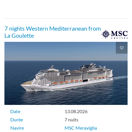
7 nights Western Mediterranean from
La Goulette
Date
13.08.2026
Durée
7 nuits
Navire
MSC Meraviglia