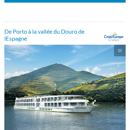
Cabine individuelle standard sur le pont
promenade
De Porto à la vallée du Douro de
lEspagne
Extérieure
Cabine individuelle de luxe sur la terrasse
ensoleillée
Extérieure