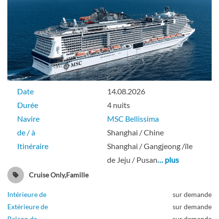
Date
14.08.2026
Durée
4 nuits
Navire
MSC Bellissima
de / à
Shanghai / Chine
Itinéraire
Shanghai / Gangjeong /île
de Jeju / Pusan
… plus
Cruise Only,Famille
Intérieure de
sur demande
Extérieure de
sur demande
Balcon de
sur demande