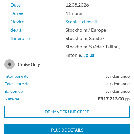
Date
12.08.2026
Durée
11 nuits
Suite Junior de luxe sur la terrasse
Navire
Scenic Eclipse II
ensoleillée
de / à
Stockholm / Europe
Itinéraire
Stockholm, Suède /
Stockholm, Suède / Tallinn,
Suite
Estonie
… plus
Cruise Only
Intérieure de
sur demande
Suite des propriétaires sur le pont
Extérieure de
sur demande
promenade
Balcon de
sur demande
FR17'213.00
Suite de
pp
DEMANDER UNE OFFRE
Suite
PLUS DE DÉTAILS