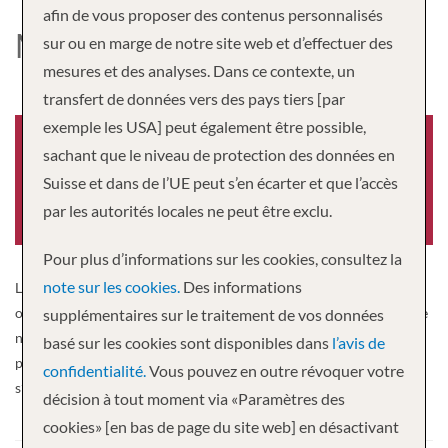
afin de vous proposer des contenus personnalisés
MS WOLGA DREAM
sur ou en marge de notre site web et d’effectuer des
mesures et des analyses. Dans ce contexte, un
transfert de données vers des pays tiers [par
exemple les USA] peut également être possible,
sachant que le niveau de protection des données en
Suisse et dans de l’UE peut s’en écarter et que l’accès
Année de construction
par les autorités locales ne peut être exclu.
-0001
Pour plus d’informations sur les cookies, consultez la
note sur les cookies.
Des informations
Le Volga Dream est le premier navire de luxe russe sur la Volga à
offrir un standard comparable à celui d’un hôtel 5 étoiles. Le navire
supplémentaires sur le traitement de vos données
ne compte que 56 cabines confortables, réparties sur quatre ponts
basé sur les cookies sont disponibles dans
l’avis de
pour un maximum de 109 passagers. Les 60 membres de l’équipage
confidentialité.
Vous pouvez en outre révoquer votre
s’efforcent toujours de faire en sorte que vous ne manquiez rien.
décision à tout moment via «Paramètres des
cookies» [en bas de page du site web] en désactivant