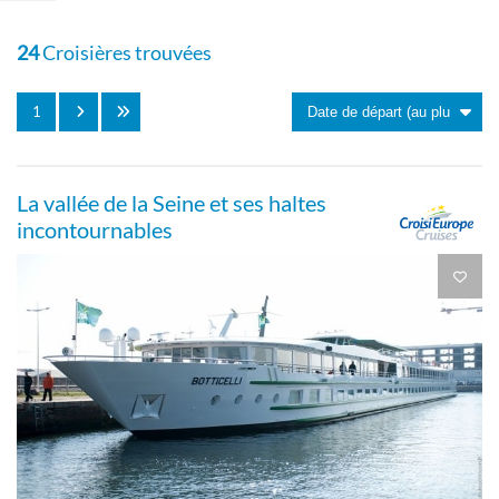
CABINE DE CATEGORIE B AVEC 2 LITS
SEPARABLES SUR LE PONT SUPERIEUR-
24
Croisières trouvées
[B_GLS_PS]
1
Extérieure
La vallée de la Seine et ses haltes
incontournables
CABINE DE CATEGORIE B AVEC 1 GRAND
LIT SUR LE PONT SUPERIEUR POUR
PERSONNE HANDICAPEE-[B_PMR_PS]
Extérieure