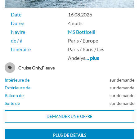
CABINE DE CATEGORIE B AVEC 2 LITS
Date
16.08.2026
SEPARABLES SUR LE PONT PRINCIPAL-
Durée
4 nuits
[B_SU2_PP]
Navire
MS Botticelli
de / à
Paris / Europe
Itinéraire
Paris / Paris / Les
Extérieure
Andelys
… plus
Cruise Only,Fleuve
Intérieure de
sur demande
CABINE DE CATEGORIE C AVEC 1 GRAND
Extérieure de
sur demande
Balcon de
sur demande
LIT SUR LE PONT PRINCIPAL-[C_DBL_PP]
Suite de
sur demande
DEMANDER UNE OFFRE
Extérieure
PLUS DE DÉTAILS