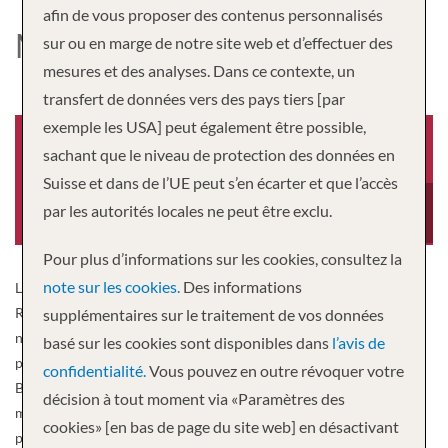
afin de vous proposer des contenus personnalisés
MS BOTTICELLI
sur ou en marge de notre site web et d’effectuer des
mesures et des analyses. Dans ce contexte, un
transfert de données vers des pays tiers [par
exemple les USA] peut également être possible,
sachant que le niveau de protection des données en
Suisse et dans de l’UE peut s’en écarter et que l’accès
Année de construction
Longeur
par les autorités locales ne peut être exclu.
2004
361 pied
Pour plus d’informations sur les cookies, consultez la
note sur les cookies.
Des informations
Le peintre italien Sandro Botticelli, l’un des grands maîtres de la
Renaissance, a donné son nom à cet élégant bateau à 4 ancres qui
supplémentaires sur le traitement de vos données
navigue sur la Seine, un fleuve historique et authentique aux
basé sur les cookies sont disponibles dans
l’avis de
paysages d’une infinie richesse. Entièrement rénové en 2016, le MS
confidentialité.
Vous pouvez en outre révoquer votre
Botticelli est un bateau à 4 ancres de taille humaine, mesurant 110
décision à tout moment via «Paramètres des
mètres de long et 11,40 mètres de large. Il peut accueillir 149
cookies» [en bas de page du site web] en désactivant
passagers, dans 75 cabines disposées sur deux ponts. Chacune