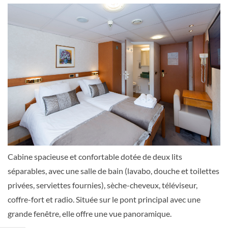
[A_GLS_PS]
Extérieure
CABINE DE CATEGORIE B AVEC 2 LITS
SEPARABLES SUR LE PONT PRINCIPAL-
[B_GLS_PP]
Cabine spacieuse et confortable dotée de deux lits
séparables, avec une salle de bain (lavabo, douche et toilettes
Extérieure
privées, serviettes fournies), sèche-cheveux, téléviseur,
coffre-fort et radio. Située sur le pont principal avec une
grande fenêtre, elle offre une vue panoramique.