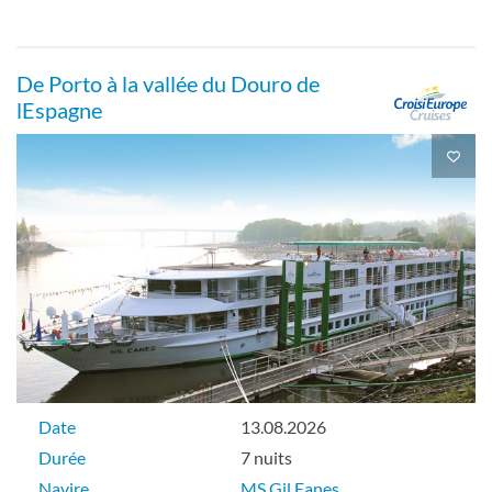
De Porto à la vallée du Douro de
lEspagne
Date
13.08.2026
Durée
7 nuits
Navire
MS Gil Eanes