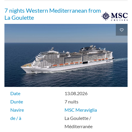
7 nights Western Mediterranean from
La Goulette
Date
13.08.2026
Durée
7 nuits
Navire
MSC Meraviglia
de / à
La Goulette /
Méditerranée