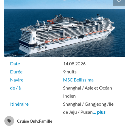
Date
14.08.2026
Durée
9 nuits
Navire
MSC Bellissima
de / à
Shanghai / Asie et Océan
Indien
Itinéraire
Shanghai / Gangjeong /île
de Jeju / Pusan
… plus
Cruise Only,Famille