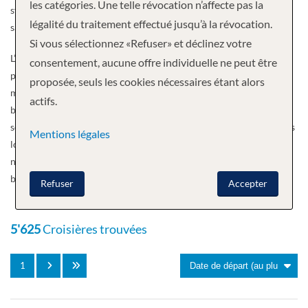
les catégories. Une telle révocation n’affecte pas la
sympathique équipage du navire fera de son mieux pour votre
légalité du traitement effectué jusqu’à la révocation.
satisfaction.
Si vous sélectionnez «Refuser» et déclinez votre
L’Alexander Borodin offre 4 ponts passagers, un restaurant
consentement, aucune offre individuelle ne peut être
panoramique (une heure table), un hall avec réception, un salon de
proposée, seuls les cookies nécessaires étant alors
musique, un salon d’observation, des bars, l’accès à Internet dans le
actifs.
bar panoramique, une boutique à bord, une salle de repassage, un
service de blanchisserie, une terrasse avec tables, chaises et chaises
Mentions légales
longues, une promenade extérieure, un médecin/ambulance du
navire et un ascenseur (entre le pont principal et le pont des
bateaux).
Refuser
Accepter
5'625
Croisières trouvées
1