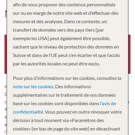
afin de vous proposer des contenus personnalisés
MS ALEXANDER BORODIN
sur ou en marge de notre site web et d’effectuer des
mesures et des analyses. Dans ce contexte, un
transfert de données vers des pays tiers [par
exemple les USA] peut également être possible,
sachant que le niveau de protection des données en
Suisse et dans de l’UE peut s’en écarter et que l’accès
Année de construction
par les autorités locales ne peut être exclu.
-0001
Pour plus d’informations sur les cookies, consultez la
note sur les cookies.
Des informations
Nous avons sélectionné le MS Alexander Borodin (russe : « Tichy
Don ») pour votre voyage sur les voies navigables russes. Ce bateau
supplémentaires sur le traitement de vos données
classique de la classe moyenne exigeante a été construit en 1977 en
basé sur les cookies sont disponibles dans
l’avis de
Allemagne et entièrement rénové en 2005. Toutes les cabines ont
confidentialité.
Vous pouvez en outre révoquer votre
été rénovées, y compris les salles de bain. La grande terrasse et la
décision à tout moment via «Paramètres des
promenade panoramique vous invitent à la détente et à
cookies» [en bas de page du site web] en désactivant
l’observation des belles vues et des paysages fluviaux. Le très