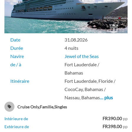
Grande Suite
Date
31.08.2026
Pont 10
Durée
4 nuits
Navire
Jewel of the Seas
Suite
de / à
Fort Lauderdale /
Bahamas
Itinéraire
Fort Lauderdale, Floride /
Suite Junior-[J3]
CocoCay, Bahamas /
Nassau, Bahamas
… plus
Pont 10
Cruise Only,Familie,Singles
FR390.00
Intérieure de
pp
Suite
FR398.00
Extérieure de
pp