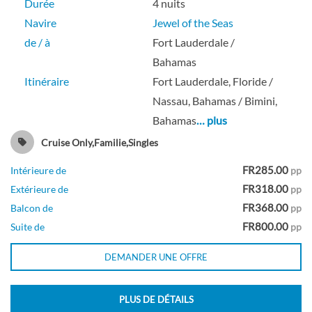
Durée
4 nuits
Cabine avec balcon
Navire
Jewel of the Seas
de / à
Fort Lauderdale /
Bahamas
Balcon
Itinéraire
Fort Lauderdale, Floride /
Nassau, Bahamas / Bimini,
Bahamas
… plus
Cabine Quad garantie à balcon avec vue
Cruise Only,Familie,Singles
sur océan-[XQ]
FR285.00
Intérieure de
pp
FR318.00
Extérieure de
pp
FR368.00
Balcon de
pp
Balcon
FR800.00
Suite de
pp
DEMANDER UNE OFFRE
Cabine avec vue sur océan
PLUS DE DÉTAILS