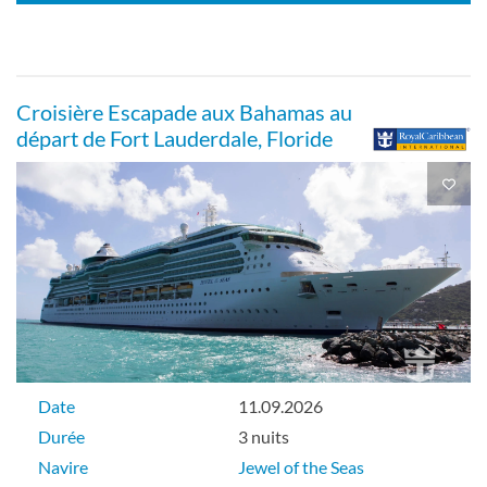
Extérieure
Croisière Escapade aux Bahamas au
départ de Fort Lauderdale, Floride
Cabine Quad garantie avec vue sur
océan-[YQ]
Extérieure
Cabine intérieure
Date
11.09.2026
Durée
3 nuits
Navire
Jewel of the Seas
Intérieure