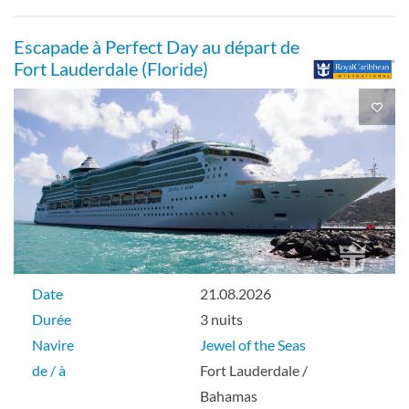
Escapade à Perfect Day au départ de
Fort Lauderdale (Floride)
Cabine avec vue sur mer-[3N]
Pont 03
Extérieure
Intérieur-[3V]
Date
21.08.2026
Durée
3 nuits
Pont 03
Navire
Jewel of the Seas
de / à
Fort Lauderdale /
Intérieure
Bahamas