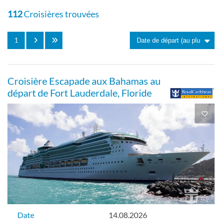
Extérieure
112
Croisières trouvées
1
Intérieur-[1V]
Croisière Escapade aux Bahamas au
Pont 02
départ de Fort Lauderdale, Floride
Intérieure
Cabine à balcon spécieux avec vue sur
mer-[2B]
Pont 09
Date
14.08.2026