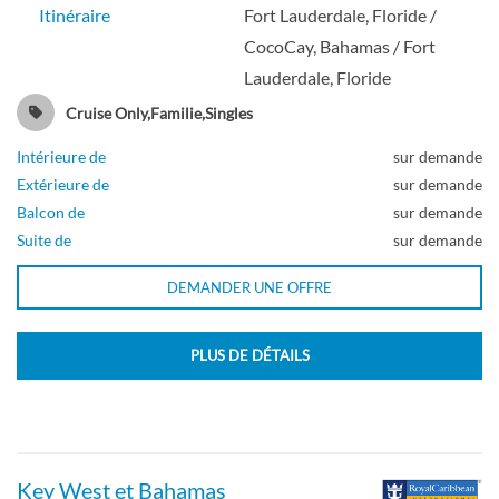
Itinéraire
Fort Lauderdale, Floride /
CocoCay, Bahamas / Fort
Lauderdale, Floride
Cabine à balcon spécieux avec vue sur
mer-[4B]
Cruise Only,Familie,Singles
Intérieure de
sur demande
Pont 09
Extérieure de
sur demande
Balcon de
sur demande
Suite de
sur demande
Balcon
DEMANDER UNE OFFRE
Cabine avec balcon et vue sur mer-[4D]
PLUS DE DÉTAILS
Pont 07
Balcon
Key West et Bahamas