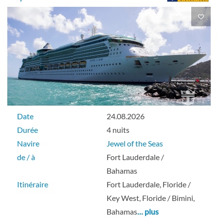
Cabine spacieuse avec vue sur océan-
[4M]
Pont 07
Extérieure
Date
24.08.2026
Durée
4 nuits
Navire
Jewel of the Seas
de / à
Fort Lauderdale /
Cabine avec vue sur mer-[4N]
Bahamas
Itinéraire
Fort Lauderdale, Floride /
Pont 02
Key West, Floride / Bimini,
Bahamas
… plus
Extérieure