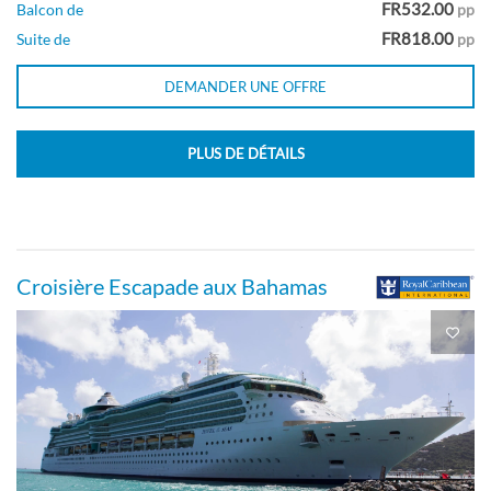
FR532.00
Balcon de
pp
FR818.00
Suite de
pp
Suite du Propriétaire
DEMANDER UNE OFFRE
Pont 10
PLUS DE DÉTAILS
Suite
Croisière Escapade aux Bahamas
Suite du Propriétaire
Pont 07
Suite