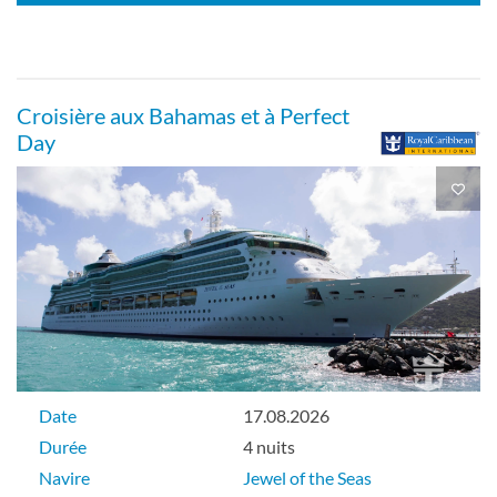
Extérieure
Croisière aux Bahamas et à Perfect
Intérieur-[2V]
Day
Pont 02
Intérieure
Studio intérieur-[2W]
Date
17.08.2026
Pont 04
Durée
4 nuits
Navire
Jewel of the Seas
Intérieure