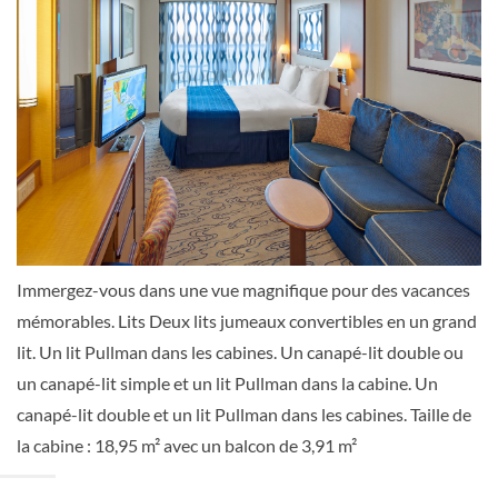
Balcon
Cabine avec vue ultra spacieuse sur mer-
[1K]
Pont 07
Extérieure
Immergez-vous dans une vue magnifique pour des vacances
mémorables. Lits Deux lits jumeaux convertibles en un grand
lit. Un lit Pullman dans les cabines. Un canapé-lit double ou
un canapé-lit simple et un lit Pullman dans la cabine. Un
Cabine avec vue sur mer-[1N]
canapé-lit double et un lit Pullman dans les cabines. Taille de
la cabine : 18,95 m² avec un balcon de 3,91 m²
Pont 03