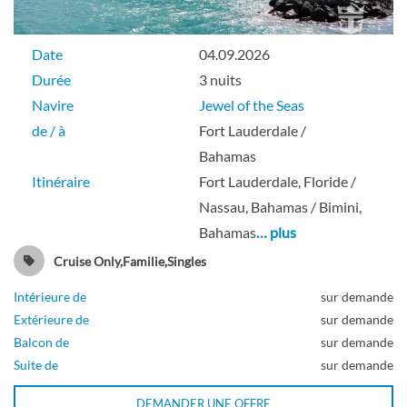
Suite royale
Date
04.09.2026
Durée
3 nuits
Pont 10
Navire
Jewel of the Seas
de / à
Fort Lauderdale /
Suite
Bahamas
Itinéraire
Fort Lauderdale, Floride /
Nassau, Bahamas / Bimini,
Bahamas
… plus
Cabine spacieuse avec balcon Sunset-
[SG]
Cruise Only,Familie,Singles
Intérieure de
sur demande
Pont 07
Extérieure de
sur demande
Balcon de
sur demande
Suite de
sur demande
Balcon
DEMANDER UNE OFFRE