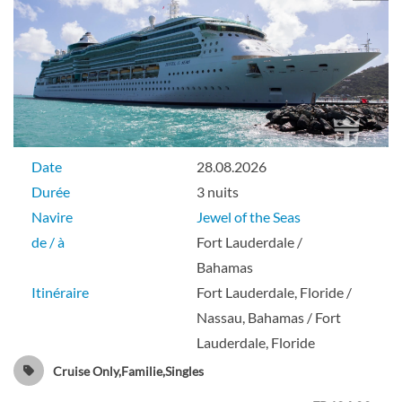
Cabine avec vue sur océan-[5N]
Pont 02
Extérieure
Date
28.08.2026
Durée
3 nuits
Navire
Jewel of the Seas
de / à
Fort Lauderdale /
Cabine intérieure-[5V]
Bahamas
Itinéraire
Fort Lauderdale, Floride /
Pont 02
Nassau, Bahamas / Fort
Lauderdale, Floride
Intérieure
Cruise Only,Familie,Singles