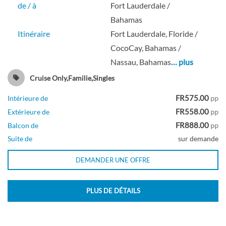
de / à
Fort Lauderdale /
Bahamas
Itinéraire
Fort Lauderdale, Floride /
Cabine à balcon spécieux avec vue sur
CocoCay, Bahamas /
mer-[3B]
Nassau, Bahamas
… plus
Cruise Only,Familie,Singles
Pont 09
FR575.00
Intérieure de
pp
FR558.00
Extérieure de
pp
Balcon
FR888.00
Balcon de
pp
Suite de
sur demande
DEMANDER UNE OFFRE
Cabine avec balcon et vue sur océan-[3D]
PLUS DE DÉTAILS
Pont 07
Extérieure