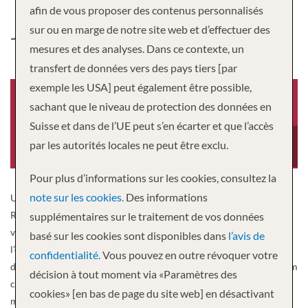
afin de vous proposer des contenus personnalisés
JEWEL OF THE SEAS
sur ou en marge de notre site web et d’effectuer des
mesures et des analyses. Dans ce contexte, un
transfert de données vers des pays tiers [par
exemple les USA] peut également être possible,
sachant que le niveau de protection des données en
Suisse et dans de l’UE peut s’en écarter et que l’accès
Année de construction
Equipage
par les autorités locales ne peut être exclu.
2004
859
Pour plus d’informations sur les cookies, consultez la
note sur les cookies.
Des informations
Un des plus récents navires de croisière, le Jewel of the Seas de
Royal Caribbean offre l’expérience ultime « en mer » en combinant
supplémentaires sur le traitement de vos données
vitesse, plus de confort, plus d’espace, la vue panoramique sur
basé sur les cookies sont disponibles dans
l’avis de
l’océan et le personnel exceptionnel engagé au service de tous vos
confidentialité.
Vous pouvez en outre révoquer votre
désirs. Ses caractéristiques spectaculaires comprennent le Centrum
décision à tout moment via «Paramètres des
construit sur dix étages de verre, des ascenseurs en verre face à la
cookies» [en bas de page du site web] en désactivant
mer, et le plus haut pourcentage de cabines extérieures de la flotte