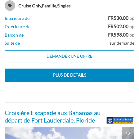
Cruise Only,Familie,Singles
FR530.00
Intérieure de
pp
FR502.00
Extérieure de
pp
Intérieur-[4V]
FR598.00
Balcon de
pp
Suite de
sur demande
Pont 02
DEMANDER UNE OFFRE
Intérieure
PLUS DE DÉTAILS
Cabine à balcon avec vue sur mer-[5D]
Croisière Escapade aux Bahamas au
Pont 07
départ de Fort Lauderdale, Floride
Balcon