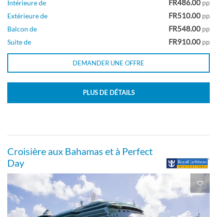
FR486.00
Intérieure de
pp
FR510.00
Extérieure de
pp
Cabine communicante avec balcon et vue
FR548.00
Balcon de
pp
sur mer-[CB]
FR910.00
Suite de
pp
DEMANDER UNE OFFRE
Pont 07
PLUS DE DÉTAILS
Balcon
Cabine communicante avec vue sur
Croisière aux Bahamas et à Perfect
océan-[CO]
Day
Pont 03
Extérieure