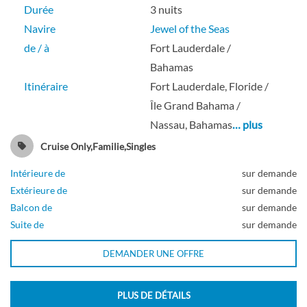
Durée
3 nuits
Balcon
Navire
Jewel of the Seas
de / à
Fort Lauderdale /
Bahamas
Cabine à balcon avec vue sur mer-[2D]
Itinéraire
Fort Lauderdale, Floride /
Île Grand Bahama /
Nassau, Bahamas
… plus
Pont 07
Cruise Only,Familie,Singles
Balcon
Intérieure de
sur demande
Extérieure de
sur demande
Balcon de
sur demande
Suite de
sur demande
Cabine avec vue sur mer-[2N]
DEMANDER UNE OFFRE
Pont 02
PLUS DE DÉTAILS