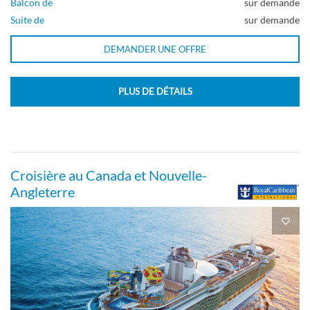
Balcon de
sur demande
Pont 09
Suite de
sur demande
DEMANDER UNE OFFRE
Suite
PLUS DE DÉTAILS
Suite Sunset Junior-[JT]
Pont 07
Croisière au Canada et Nouvelle-
Angleterre
Suite
Suite du propriétaire d’une chambre-[OS]