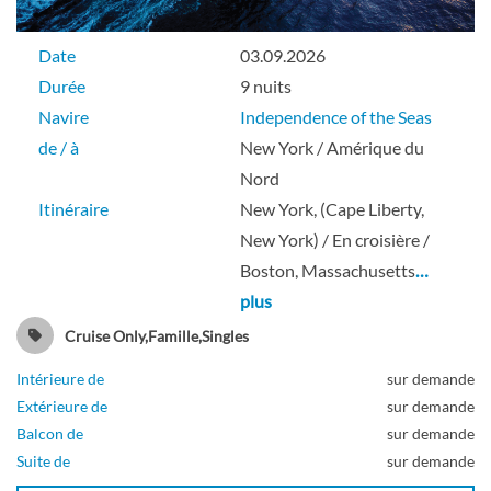
Pont 06
Date
03.09.2026
Durée
9 nuits
Balcon
Navire
Independence of the Seas
de / à
New York / Amérique du
Nord
Cabine communicante à balcon avec vue
Itinéraire
New York, (Cape Liberty,
sur mer-[CB]
New York) / En croisière /
Boston, Massachusetts
…
Pont 06
plus
Cruise Only,Famille,Singles
Balcon
Intérieure de
sur demande
Extérieure de
sur demande
Balcon de
sur demande
Suite de
sur demande
Cabine intérieure communicante avec