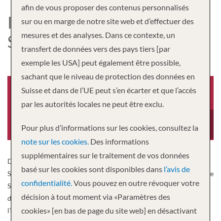
afin de vous proposer des contenus personnalisés
INDEPENDENCE OF THE
sur ou en marge de notre site web et d’effectuer des
mesures et des analyses. Dans ce contexte, un
SEAS
transfert de données vers des pays tiers [par
exemple les USA] peut également être possible,
sachant que le niveau de protection des données en
Suisse et dans de l’UE peut s’en écarter et que l’accès
par les autorités locales ne peut être exclu.
Année de construction
Equipage
2008
1,360
Pour plus d’informations sur les cookies, consultez la
note sur les cookies.
Des informations
supplémentaires sur le traitement de vos données
Des escapades mémorables à bord d’un voilier depuis le Sunshine
basé sur les cookies sont disponibles dans
l’avis de
State. C’est un « non » catégorique à la FOMO. L’Independence of the
confidentialité.
Vous pouvez en outre révoquer votre
Seas donne aux Caraïbes une injection de nouvelles aventures lors
décision à tout moment via «Paramètres des
d’escapades. Lancez-vous dans un monde virtuel grâce à
cookies» [en bas de page du site web] en désactivant
l’expérience de trampoline à l’élastique Sky Pad. Participez à un