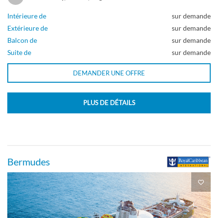
Intérieure de
sur demande
Balcon
Extérieure de
sur demande
Balcon de
sur demande
Suite de
sur demande
Cabine spacieuse Sunset à balcon-[SG]
DEMANDER UNE OFFRE
Pont 10
PLUS DE DÉTAILS
Balcon
Bermudes
Suite panoramique avec mue sur mer-[VP]
Pont 12