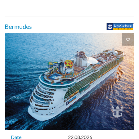
Cabine intérieure-[2V]
Pont 02
Bermudes
Intérieure
Cabine à balcon spacieux avec vue sur
mer-[3B]
Pont 06
Balcon
Date
22.08.2026