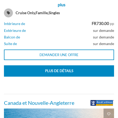
plus
Cabine à balcon avec vue sur océan Quad
Cruise Only,Famille,Singles
Gty-[XQ]
FR730.00
Intérieure de
pp
Extérieure de
sur demande
Balcon de
sur demande
Balcon
Suite de
sur demande
DEMANDER UNE OFFRE
Cabine avec vue sur mer
PLUS DE DÉTAILS
Extérieure
Canada et Nouvelle-Angleterre
Cabine avec vue sur mer Quad Gty-[YQ]