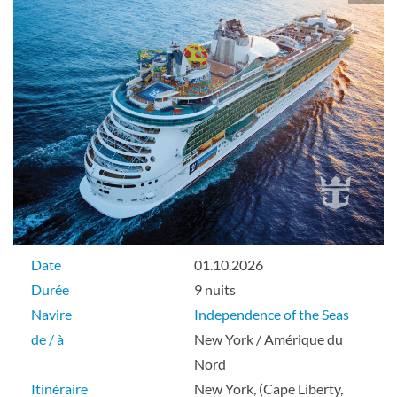
Extérieure
Cabine intérieure
Intérieure
Date
01.10.2026
Durée
9 nuits
Navire
Independence of the Seas
Cabine intérieure Quad Gty-[ZQ]
de / à
New York / Amérique du
Nord
Itinéraire
New York, (Cape Liberty,