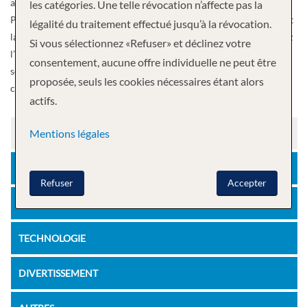
affrontement au laser dans l’obscurité avec Battle for Planet Z.
les catégories. Une telle révocation n’affecte pas la
Passez un moment extraordinaire et mangez des plats qui changent
légalité du traitement effectué jusqu’à la révocation.
la donne au Playmakers Sports Bar & Arcade. Et à terre, poursuivez
Si vous sélectionnez «Refuser» et déclinez votre
l’aventure dans une destination privée qui est le mélange ultime de
consentement, aucune offre individuelle ne peut être
sensations fortes et de détente – Perfect Day at CocoCay. Venez
proposée, seuls les cookies nécessaires étant alors
chercher le Royal Caribbean.
actifs.
Mentions légales
LA SANTÉ
NOURRITURE ET BOISSON
Refuser
Accepter
LOISIR
TECHNOLOGIE
DIVERTISSEMENT