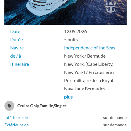
Pont 06
Suite
Date
12.09.2026
Durée
5 nuits
Navire
Independence of the Seas
de / à
New York / Bermude
Suite Junior-[J3]
Itinéraire
New York, (Cape Liberty,
New York) / En croisière /
Pont 09
Port militaire de la Royal
Naval aux Bermudes
…
Suite
plus
Cruise Only,Famille,Singles
Intérieure de
sur demande
Suite Junior-[J4]
Extérieure de
sur demande