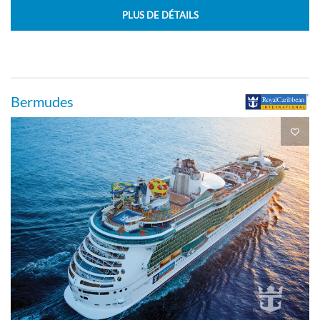
Cabine intérieure-[3V]
PLUS DE DÉTAILS
Pont 02
Intérieure
Bermudes
Cabine avec balcon spacieux et vue sur
mer-[4B]
Pont 06
Balcon