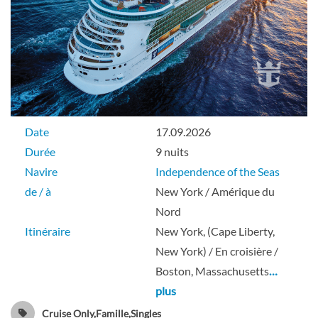
Pont 10
Suite
Suite Royale
Date
17.09.2026
Durée
9 nuits
Pont 10
Navire
Independence of the Seas
de / à
New York / Amérique du
Suite
Nord
Itinéraire
New York, (Cape Liberty,
New York) / En croisière /
Cabine Sunset à balcon-[SB]
Boston, Massachusetts
…
plus
Pont 06
Cruise Only,Famille,Singles