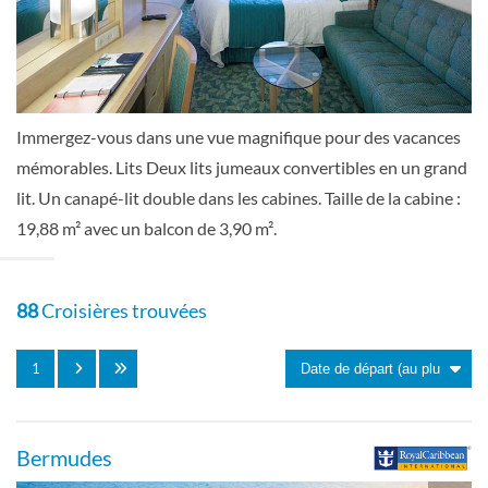
[1K]
Pont 02
Extérieure
Immergez-vous dans une vue magnifique pour des vacances
mémorables. Lits Deux lits jumeaux convertibles en un grand
lit. Un canapé-lit double dans les cabines. Taille de la cabine :
19,88 m² avec un balcon de 3,90 m².
Cabine panoramique spacieuse avec vue
sur mer-[1L]
88
Croisières trouvées
Pont 11
1
Extérieure
Bermudes