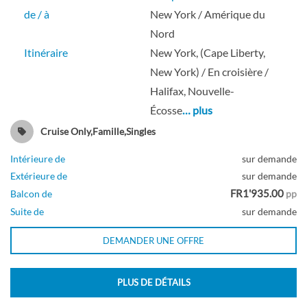
Cabine avec vue sur mer-[2N]
de / à
New York / Amérique du
Nord
Pont 02
Itinéraire
New York, (Cape Liberty,
New York) / En croisière /
Extérieure
Halifax, Nouvelle-
Écosse
… plus
Cruise Only,Famille,Singles
Cabine intérieure avec vue sur la
Intérieure de
sur demande
promenade-[2T]
Extérieure de
sur demande
FR1'935.00
Balcon de
pp
Pont 06
Suite de
sur demande
DEMANDER UNE OFFRE
Intérieure
PLUS DE DÉTAILS