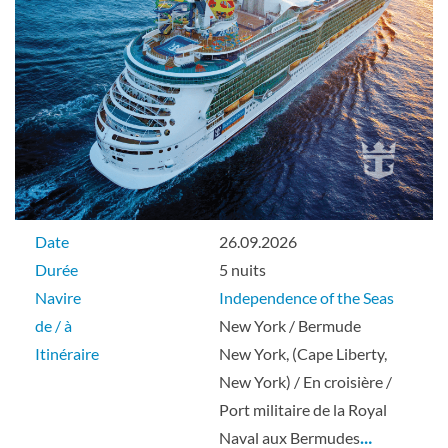
Suite
Suite
Suite
Date
26.09.2026
Durée
5 nuits
Navire
Independence of the Seas
Cabine avec balcon
de / à
New York / Bermude
Itinéraire
New York, (Cape Liberty,
New York) / En croisière /
Balcon
Port militaire de la Royal
Naval aux Bermudes
…