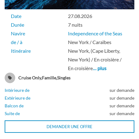
Cabine à balcon avec vue sur mer-[4D]
Date
27.08.2026
Pont 08
Durée
7 nuits
Navire
Independence of the Seas
Balcon
de / à
New York / Caraïbes
Itinéraire
New York, (Cape Liberty,
New York) / En croisière /
En croisière
… plus
Cabine spacieuse avec vue sur mer-[4M]
Cruise Only,Famille,Singles
Pont 06
Intérieure de
sur demande
Extérieure de
sur demande
Balcon de
sur demande
Extérieure
Suite de
sur demande
DEMANDER UNE OFFRE
Cabine avec vue sur mer-[4N]