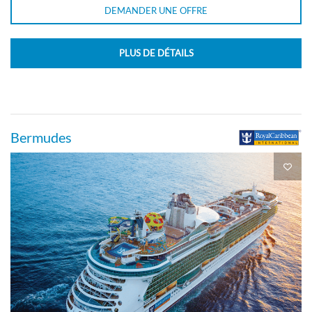
promenade-[CP]
DEMANDER UNE OFFRE
Pont 06
PLUS DE DÉTAILS
Intérieure
Bermudes
Grande Suite
Pont 10
Suite
Grande Suite