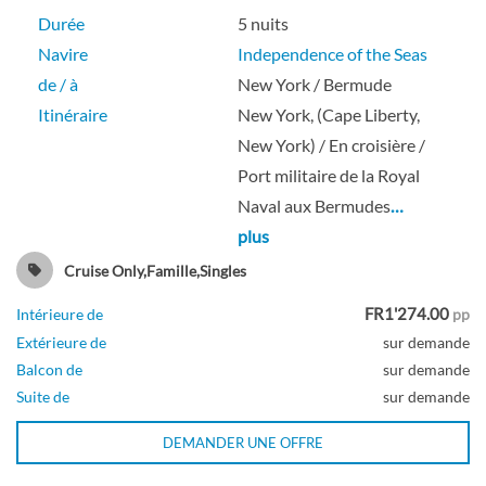
Durée
5 nuits
Cabine spacieuse avec vue sur mer-[3M]
Navire
Independence of the Seas
de / à
New York / Bermude
Pont 06
Itinéraire
New York, (Cape Liberty,
New York) / En croisière /
Extérieure
Port militaire de la Royal
Naval aux Bermudes
…
plus
Cabine avec vue sur mer-[3N]
Cruise Only,Famille,Singles
FR1'274.00
Intérieure de
pp
Pont 02
Extérieure de
sur demande
Balcon de
sur demande
Extérieure
Suite de
sur demande
DEMANDER UNE OFFRE