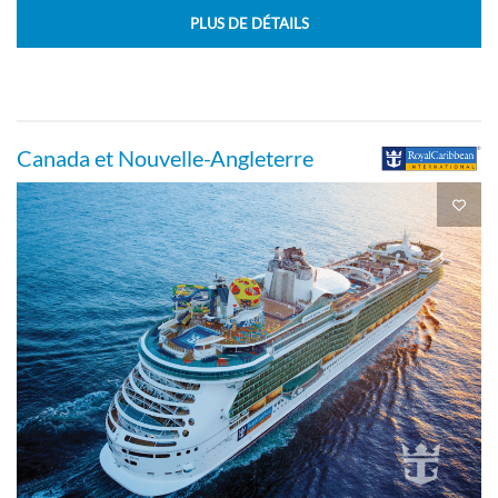
PLUS DE DÉTAILS
Pont 02
Extérieure
Canada et Nouvelle-Angleterre
Cabine intérieure-[4V]
Pont 02
Intérieure
Cabine à balcon avec vue sur mer-[5D]