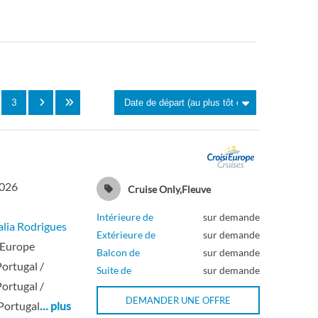
Intérieure
Extérieure
Balcon
3
Intérieure
Extérieure
2026
Cruise Only,Fleuve
Intérieure de
sur demande
lia Rodrigues
Balcon
Extérieure de
sur demande
 Europe
Balcon de
sur demande
Portugal /
Balcon
Suite de
sur demande
Portugal /
DEMANDER UNE OFFRE
Portugal
… plus
Extérieure