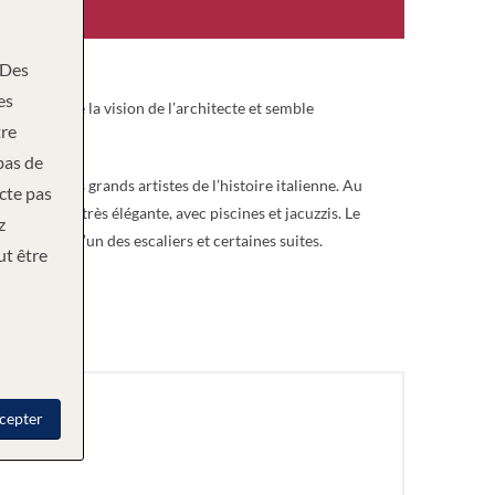
Des
es
 il exprime la vision de l’architecte et semble
re
bas de
oms des plus grands artistes de l’histoire italienne. Au
ecte pas
arrière est très élégante, avec piscines et jacuzzis. Le
z
our orner l’un des escaliers et certaines suites.
ut être
cepter