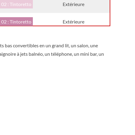
 02 : Tintoretto
Extérieure
 02 : Tintoretto
Extérieure
 02 : Tintoretto
Intérieure
s bas convertibles en un grand lit, un salon, une
ignoire à jets balnéo, un téléphone, un mini bar, un
 02 : Tintoretto
Intérieure
Extérieure
Intérieure
Intérieure
Extérieure