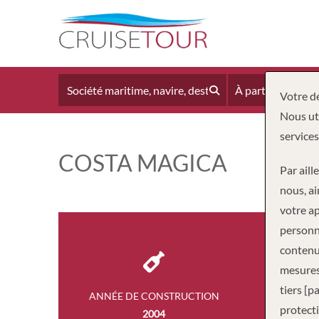
À partir du
Votre dé
Nous uti
services
COSTA MAGICA
Par aill
nous, ai
votre ap
personne
contenus
mesures
tiers [p
ANNÉE DE CONSTRUCTION
EQUI
protecti
2004
1,0