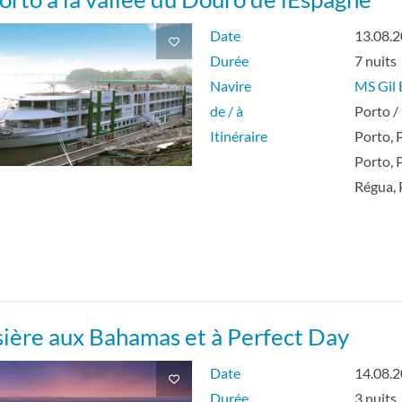
Date
13.08.
Durée
7 nuits
Navire
MS Gil 
de / à
Porto /
Itinéraire
Porto, 
Porto, 
Régua, 
sière aux Bahamas et à Perfect Day
Date
14.08.
Durée
3 nuits