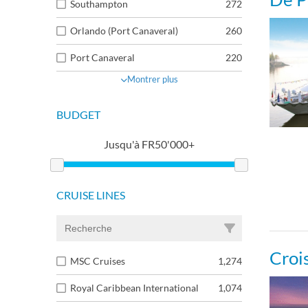
Southampton
272
Orlando (Port Canaveral)
260
Port Canaveral
220
Montrer plus
BUDGET
Jusqu'à
FR
50'000+
CRUISE LINES
Croi
MSC Cruises
1,274
Royal Caribbean International
1,074