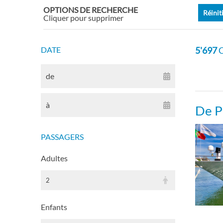
OPTIONS DE RECHERCHE
Réinit
Cabin
Cliquer pour supprimer
Cabi
DATE
5'697
C
Cabi
de
Cabin
à
De P
Cabi
PASSAGERS
Adultes
Cabi
2
Cabi
Enfants
Cabin