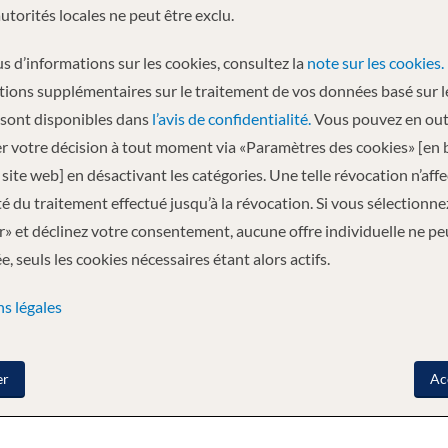
autorités locales ne peut être exclu.
s d’informations sur les cookies, consultez la
note sur les cookies.
tions supplémentaires sur le traitement de vos données basé sur l
pprécier dans toutes ses nuances. Conçu par l’architecte américain Farcus,
 sont disponibles dans
l’avis de confidentialité.
Vous pouvez en out
r votre décision à tout moment via «Paramètres des cookies» [en 
 lieux italiens, en particulier la côte, tandis que les ponts ont reçu les n
site web] en désactivant les catégories. Une telle révocation n’aff
 fenêtres de deux côtés, offrant une vue sur les ponts extérieurs. La plage 
ité du traitement effectué jusqu’à la révocation. Si vous sélectionne
 Academy, qui a réalisé une série d’œuvres d’art sur le thème de la magie p
» et déclinez votre consentement, aucune offre individuelle ne pe
, seuls les cookies nécessaires étant alors actifs.
s légales
LOISIR
LA RELAXATION
AUTRES
NOURRITURE ET BOISSON
er
Ac