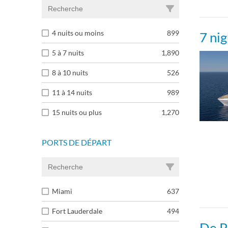
4 nuits ou moins
899
7 ni
5 à 7 nuits
1,890
8 à 10 nuits
526
11 à 14 nuits
989
15 nuits ou plus
1,270
PORTS DE DÉPART
Miami
637
Fort Lauderdale
494
De P