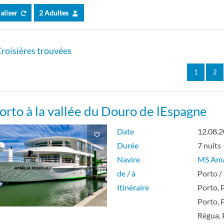
ialiser
2 Adultes
e Intérieure Garantie
ne Extérieure Garantie
roisières trouvées
ne avec Balcon Garantie
1
2
e Intérieure Garantie
orto à la vallée du Douro de lEspagne
ne Extérieure Garantie
Date
12.08.
Durée
7 nuits
Navire
MS Ama
ne avec Balcon Garantie
de / à
Porto /
Itinéraire
Porto, 
ne avec balcon
Porto, 
Régua, 
e extérieure individuelle