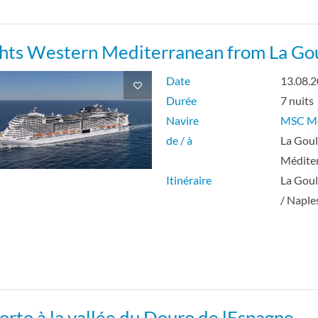
ghts Western Mediterranean from La Go
Date
13.08.
Durée
7 nuits
Navire
MSC Me
de / à
La Goul
Médite
Itinéraire
La Goul
/ Naple
orto à la vallée du Douro de lEspagne