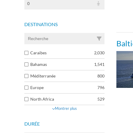
0
Cabin
DESTINATIONS
Cabin
Balt
Caraïbes
2,030
Bahamas
1,541
Méditerranée
800
Europe
796
North Africa
529
Montrer plus
DURÉE