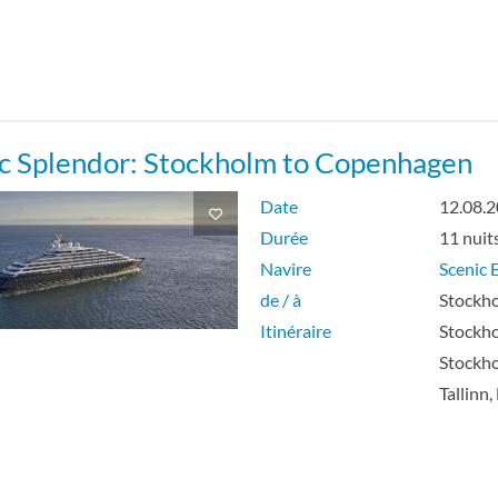
e intérieure
e intérieure individuelle
ic Splendor: Stockholm to Copenhagen
Date
12.08.
Durée
11 nuit
Navire
Scenic E
de / à
Stockho
Itinéraire
Stockho
Stockho
Tallinn,