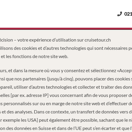
021
Adultes
Enfants
Durée
cision – votre expérience d’utilisation sur cruisetour.ch
lisons des cookies et d’autres technologies qui sont nécessaires p
 et les fonctions de notre site web.
eurs, et dans la mesure où vous y consentez et sélectionnez «Accep
nsi que nos partenaires (jusqu’à cinq), pouvons placer des cookies 
pareil, utiliser d’autres technologies et collecter et traiter des do
lles [par ex. adresse IP] vous concernant afin de vous proposer d
 personnalisés sur ou en marge de notre site web et d’effectuer d
 et des analyses. Dans ce contexte, un transfert de données vers 
ar exemple les USA] peut également être possible, sachant que le 
PAGE
TONNAGE
LON
on des données en Suisse et dans de l’UE peut s’en écarter et que l
27
102,587
893