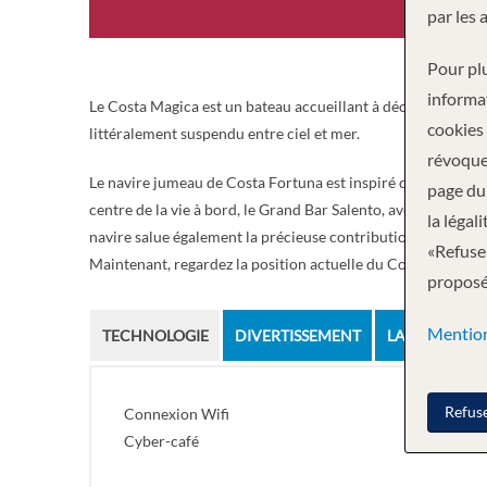
par les 
Pour plu
informa
Le Costa Magica est un bateau accueillant à découvrir et à a
cookies
littéralement suspendu entre ciel et mer.
révoque
Le navire jumeau de Costa Fortuna est inspiré de la beauté des
page du 
centre de la vie à bord, le Grand Bar Salento, avec de grandes
la légal
navire salue également la précieuse contribution de la Brera
«Refuser
Maintenant, regardez la position actuelle du Costa Magica.
proposée
Mention
TECHNOLOGIE
DIVERTISSEMENT
LA SANTÉ
Refus
Connexion Wifi
Cyber-café