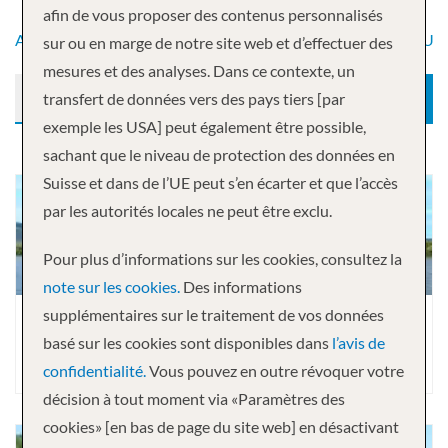
afin de vous proposer des contenus personnalisés
A
B
C
D
E
F
G
H
I
J
K
L
M
N
O
P
Q
R
S
T
U
sur ou en marge de notre site web et d’effectuer des
mesures et des analyses. Dans ce contexte, un
transfert de données vers des pays tiers [par
RECHERCHE
exemple les USA] peut également être possible,
sachant que le niveau de protection des données en
Suisse et dans de l’UE peut s’en écarter et que l’accès
par les autorités locales ne peut être exclu.
Pour plus d’informations sur les cookies, consultez la
note sur les cookies.
Des informations
supplémentaires sur le traitement de vos données
basé sur les cookies sont disponibles dans
l’avis de
EMERALD ASTRA
confidentialité.
Vous pouvez en outre révoquer votre
décision à tout moment via «Paramètres des
cookies» [en bas de page du site web] en désactivant