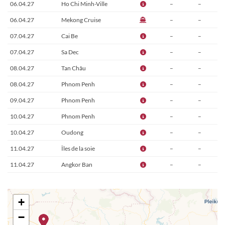
06.04.27
Ho Chi Minh-Ville
–
–
06.04.27
Mekong Cruise
–
–
07.04.27
Cai Be
–
–
07.04.27
Sa Dec
–
–
08.04.27
Tan Châu
–
–
08.04.27
Phnom Penh
–
–
09.04.27
Phnom Penh
–
–
10.04.27
Phnom Penh
–
–
10.04.27
Oudong
–
–
11.04.27
Îles de la soie
–
–
11.04.27
Angkor Ban
–
–
12.04.27
Wat Hanchey
–
–
12.04.27
Kampong Cham
–
–
+
13.04.27
Mekong Cruise
–
–
−