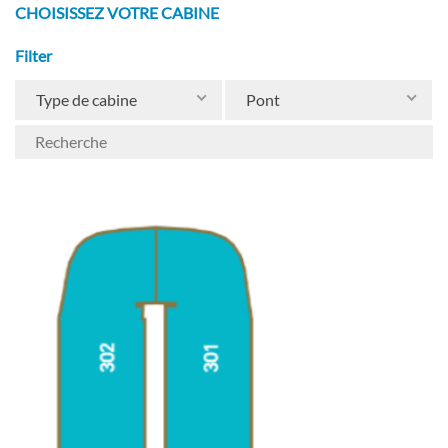
centre de bien-être offrent une abondance
CHOISISSEZ VOTRE CABINE
d’endroits pour profiter d’un peu d’intimité – ou
même d’un traitement indulgent.
Filter
Les voyages en Asie du Sud-Est combinent le
Type de cabine
Pont
meilleur de la croisière fluviale tout compris. À
bord de notre flotte 5 étoiles, presque tout ce
que vous pouvez imaginer est inclus, des
boissons gratuites illimitées et des repas variés
aux excursions touristiques, un service de
majordome et même un minibar
réapprovisionné tous les jours. Si vous
choisissez de prolonger votre voyage, vous
séjournerez dans des hôtels exceptionnels où le
petit-déjeuner est inclus tous les jours. Avec tant
de choses à voir, vous continuerez à explorer
avec vos programmes Freechoice et Enrich,
tout en profitant de la liberté de découvrir votre
destination de manière indépendante.