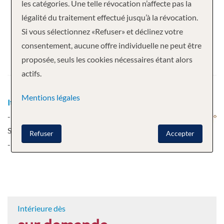
Votre croisière
les catégories. Une telle révocation n’affecte pas la
légalité du traitement effectué jusqu’à la révocation.
12 nuits
Scenic Spirit
Si vous sélectionnez «Refuser» et déclinez votre
Départ
consentement, aucune offre individuelle ne peut être
proposée, seuls les cookies nécessaires étant alors
04.04.2027
actifs.
Mentions légales
Itinéraire
Ho Chi Minh-Ville - Ho Chi Minh-Ville
- Ho Chi Minh-Ville - Mekong Cruise - Cai Be -
Sa Dec - Tan Châu - Phnom Penh - Phnom Penh
Refuser
Accepter
- Phnom Penh
plus
Intérieure dès