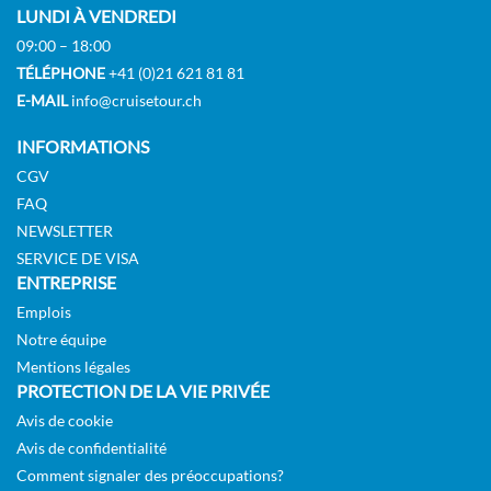
LUNDI À VENDREDI
DEMANDER
09:00 – 18:00
SÉLECTIONNER
UNE OFFRE
TÉLÉPHONE
+41 (0)21 621 81 81
E-MAIL
info@cruisetour.ch
INFORMATIONS
Suite de luxe – [C]
CGV
Diamond Deck
FAQ
NEWSLETTER
Suite
SERVICE DE VISA
ENTREPRISE
Sur Demande
Emplois
Notre équipe
DEMANDER
SÉLECTIONNER
UNE OFFRE
Mentions légales
PROTECTION DE LA VIE PRIVÉE
Avis de cookie
Avis de confidentialité
Suite de luxe – [CA]
Comment signaler des préoccupations?