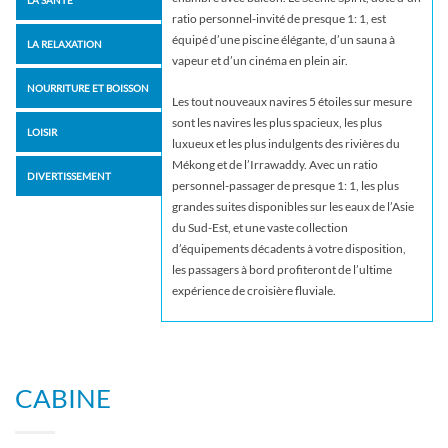
ratio personnel-invité de presque 1: 1, est
équipé d’une piscine élégante, d’un sauna à
LA RELAXATION
vapeur et d’un cinéma en plein air.
NOURRITURE ET BOISSON
Les tout nouveaux navires 5 étoiles sur mesure
sont les navires les plus spacieux, les plus
LOISIR
luxueux et les plus indulgents des rivières du
Mékong et de l’Irrawaddy. Avec un ratio
DIVERTISSEMENT
personnel-passager de presque 1: 1, les plus
grandes suites disponibles sur les eaux de l’Asie
du Sud-Est, et une vaste collection
d’équipements décadents à votre disposition,
les passagers à bord profiteront de l’ultime
expérience de croisière fluviale.
Scenic Spirit représente un lien entre la tradition
et l’innovation. La piscine de style resort, le
sauna à vapeur relaxant et le cinéma en plein air
CABINE
sont le genre d’installations que vous attendez
d’un hôtel de classe mondiale, tandis que notre
bibliothèque, notre salon de beauté et notre