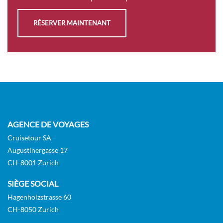
Suite de luxe – [BA]
RÉSERVER MAINTENANT
Diamond Deck
Suite
Sur Demande
DEMANDER
SÉLECTIONNER
UNE OFFRE
AGENCE DE VOYAGES
Cruisetour SA
Augustinergasse 17
Suite de luxe – [BB]
CH-8001 Zurich
Diamond Deck
SIÈGE SOCIAL
Suite
Hagenholzstrasse 60
CH-8050 Zurich
Sur Demande