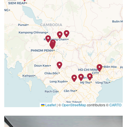
13.04.27
Siem Reap
–
–
14.04.27
Siem Reap
–
–
15.04.27
Siem Reap
–
–
16.04.27
Siem Reap
–
–
Leaflet
|
©
OpenStreetMap
contributors ©
CARTO
Library