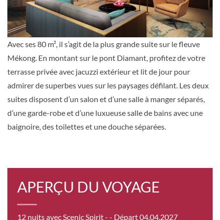
Sur Demande
Avec ses 80 m², il s’agit de la plus grande suite sur le fleuve
DEMANDER
SÉLECTIONNER
UNE OFFRE
Mékong. En montant sur le pont Diamant, profitez de votre
terrasse privée avec jacuzzi extérieur et lit de jour pour
admirer de superbes vues sur les paysages défilant. Les deux
Suite de luxe – [B]
suites disposent d’un salon et d’une salle à manger séparés,
d’une garde-robe et d’une luxueuse salle de bains avec une
Diamond Deck
baignoire, des toilettes et une douche séparées.
Suite
Sur Demande
APERÇU DU VOYAGE
DEMANDER
SÉLECTIONNER
UNE OFFRE
12 nuits avec Scenic Spirit -
- Départ 04.04.2027