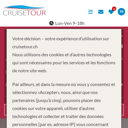
FR
Lun-Ven 9-18h
Votre décision – votre expérience d’utilisation sur
À partir du
cruisetour.ch
Nous utilisons des cookies et d’autres technologies
Adultes
qui sont nécessaires pour les services et les fonctions
de notre site web.
Enfants
Par ailleurs, et dans la mesure où vous y consentez et
Durée
sélectionnez «Accepter», nous, ainsi que nos
Type de voyage
partenaires (jusqu’à cinq), pouvons placer des
cookies sur votre appareil, utiliser d’autres
Recherche
technologies et collecter et traiter des données
personnelles [par ex. adresse IP] vous concernant