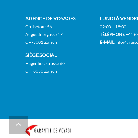
Polar
21.08.26
Bodø
AGENCE DE VOYAGES
LUNDI À VENDR
21.08.26
Ornes
Cruisetour SA
09:00 – 18:00
21.08.26
Nesna
Augustinergasse 17
TÉLÉPHONE
+41 (0
Pola
CH-8001 Zurich
E-MAIL
info@cruise
21.08.26
Sandnessjoen
SIÈGE SOCIAL
21.08.26
Torghatten
Hagenholzstrasse 60
21.08.26
Brønnøysund
CH-8050 Zurich
Pola
21.08.26
Rorvik
22.08.26
Trondheim
22.08.26
Kristiansund
Pola
22.08.26
Molde
23.08.26
Bergen