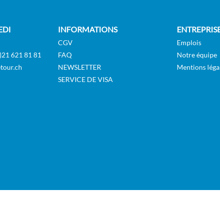
 Outside-[L3]
Extérieure
GUAR
02:30
03:30
EDI
INFORMATIONS
ENTREPRIS
06:25
06:35
CGV
Emplois
10:25
10:35
)21 621 81 81
FAQ
Notre équipe
r Outside-[N2]
Extérieure
GUAR
tour.ch
NEWSLETTER
Mentions léga
11:45
12:15
SERVICE DE VISA
–
–
15:00
17:25
r Außenkabine-[N2D]
Extérieure
Deck 5
21:00
21:30
06:30
09:30
16:30
17:30
r Outside-[O2]
Extérieure
GUAR
21:15
21:45
14:45
–