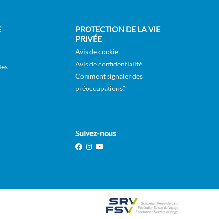
Sur
DEMANDER
Demande
UNE OFFRE
E
PROTECTION DE LA VIE
PRIVÉE
SÉLECTIONNER
Avis de cookie
Sur
Avis de confidentialité
DEMANDER
les
Demande
UNE OFFRE
Comment signaler des
préoccupations?
SÉLECTIONNER
Sur
DEMANDER
Demande
UNE OFFRE
Suivez-nous
SÉLECTIONNER
Sur
DEMANDER
Demande
UNE OFFRE
SÉLECTIONNER
Sur