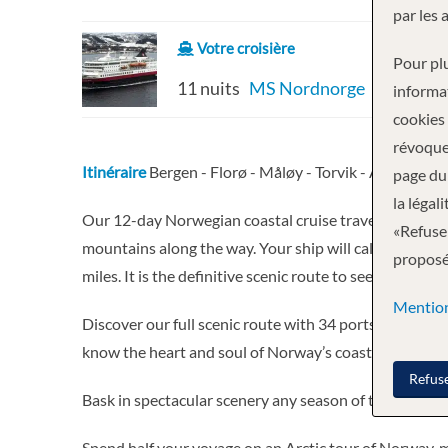
par les 
Votre croisière
Pour plu
11 nuits
MS Nordnorge
informa
cookies
révoque
Itinéraire
Bergen - Florø - Måløy - Torvik - Alesund -
page du 
la légal
Our 12-day Norwegian coastal cruise travels northb
«Refuser
mountains along the way. Your ship will call at 34 ports
proposée
miles. It is the definitive scenic route to see the Norw
Mention
Discover our full scenic route with 34 ports visited t
know the heart and soul of Norway’s coastline
Refus
Bask in spectacular scenery any season of the year as
Spend half your voyage on an Arctic tour of Norway, m