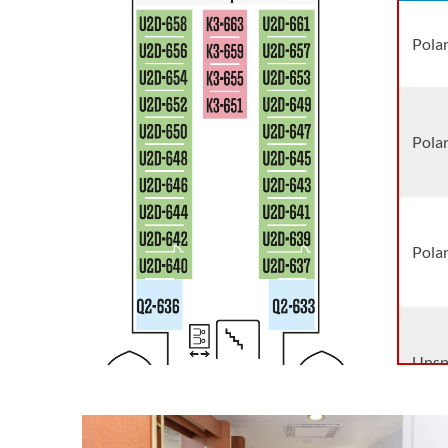
18.08.26
Batsfjord
Polar
18.08.26
Vardo
18.08.26
Vadso
Polar
18.08.26
Kirkenes
18.08.26
Vardo
18.08.26
Batsfjord
Pola
19.08.26
Berlevag
19.08.26
Mehamn
19.08.26
Kjollefjord
Unsp
19.08.26
Honningsvag
19.08.26
Havoysund