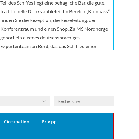
Teil des Schiffes liegt eine behagliche Bar, die gute,
traditionelle Drinks anbietet. Im Bereich „Kompass“
finden Sie die Rezeption, die Reiseleitung, den
Konferenzraum und einen Shop. Zu MS Nordnorge
gehört ein eigenes deutschsprachiges
Expertenteam an Bord, das das Schiff zu einer
Universität auf See macht: Interessante Vorträge,
Präsentationen und Aktivitäten, die sowohl im
Schiff als auch auf der Sonnenterrasse gehalten
werden, gestalten die Reise spannend und
lehrreich. Die Themen hängen von der Jahreszeit
und den Gewässern ab, die wir durchfahren. Das
Expertenteam bietet täglich ein Vortrags- und
Präsentationsprogramm sowie ein abendliches
Occupation
Prix pp
Beisammensein an. An Deck können Sie mit
direktem Bezug zu den Sehenswürdigkeiten entlang