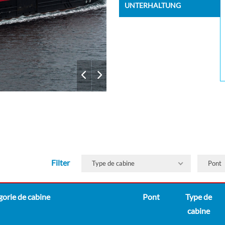
04:35
04:50
UNTERHALTUNG
07:10
07:45
11:00
11:30
14:15
18:15
22:10
22:25
01:50
02:00
05:05
05:45
08:30
08:45
10:55
Filter
14:30
Type de cabine
Pont
16:40
17:00
orie de cabine
Pont
Type de
18:55
19:15
cabine
22:00
22:10