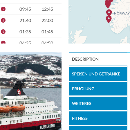
09:45
12:45
21:40
22:00
01:35
01:45
04:35
04:50
06:00
06:10
Bakery
DESCRIPTION
10:00
10:10
SPEISEN UND GETRÄNKE
13:05
15:20
19:15
19:40
ERHOLUNG
21:20
22:15
WEITERES
01:30
01:40
FITNESS
02:55
03:10