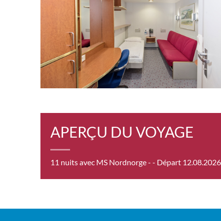
19.08.26
Hammerfest
Pola
19.08.26
Oksfjord
19.08.26
Skjervoy
19.08.26
Tromsø
Pola
20.08.26
Tromsø
20.08.26
Finnsnes
Pola
20.08.26
Harstad
APERÇU DU VOYAGE
20.08.26
Risoyhamn
20.08.26
Sortland
11 nuits avec MS Nordnorge -
- Départ 12.08.2026
Pola
20.08.26
Stokmarknes
20.08.26
Svolvaer
21.08.26
Stamsund