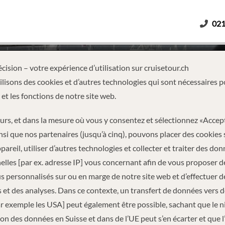
021
Adultes
Enfants
Durée
cision – votre expérience d’utilisation sur cruisetour.ch
lisons des cookies et d’autres technologies qui sont nécessaires p
 et les fonctions de notre site web.
 BERGEN – KIRKENES – BERGE
eurs, et dans la mesure où vous y consentez et sélectionnez «Accep
nsi que nos partenaires (jusqu’à cinq), pouvons placer des cookies 
pareil, utiliser d’autres technologies et collecter et traiter des do
lles [par ex. adresse IP] vous concernant afin de vous proposer d
 personnalisés sur ou en marge de notre site web et d’effectuer d
 et des analyses. Dans ce contexte, un transfert de données vers 
ar exemple les USA] peut également être possible, sachant que le 
INFORMATIONS DE VOYAGE
on des données en Suisse et dans de l’UE peut s’en écarter et que l