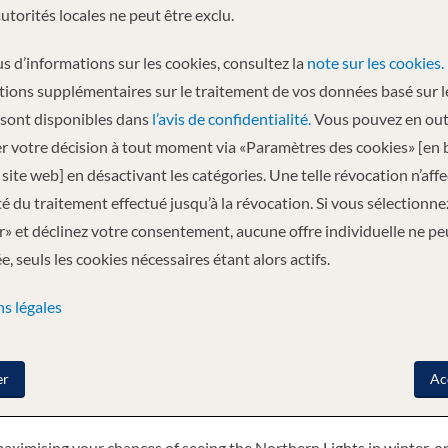
autorités locales ne peut être exclu.
Départ
s d’informations sur les cookies, consultez la
note sur les cookies.
12.08.2026
tions supplémentaires sur le traitement de vos données basé sur l
 sont disponibles dans
l’avis de confidentialité.
Vous pouvez en out
r votre décision à tout moment via «Paramètres des cookies» [en 
 Molde - Kristiansund - Trondheim - Rorvik - Brønnøysund
plus
site web] en désactivant les catégories. Une telle révocation n’aff
ité du traitement effectué jusqu’à la révocation. Si vous sélectionne
ound and then southbound, taking in Norway’s many fjords and
» et déclinez votre consentement, aucune offre individuelle ne pe
 of all sizes and cross the Arctic Circle twice over 2,500 nautical
, seuls les cookies nécessaires étant alors actifs.
egian coast.
s légales
wice, northbound and southbound, allowing you to really get to
er
Ac
 we sail past more than 100 fjords and 1,000 mountains
aximising your chances of seeing the Northern Lights in winter, o