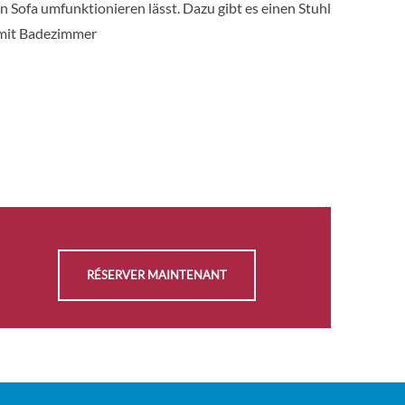
n Sofa umfunktionieren lässt. Dazu gibt es einen Stuhl
Sur
DEMANDER
 mit Badezimmer
Demande
UNE OFFRE
SÉLECTIONNER
Sur
DEMANDER
Demande
UNE OFFRE
SÉLECTIONNER
Sur
DEMANDER
Demande
UNE OFFRE
RÉSERVER MAINTENANT
SÉLECTIONNER
Sur
DEMANDER
Demande
UNE OFFRE
SÉLECTIONNER