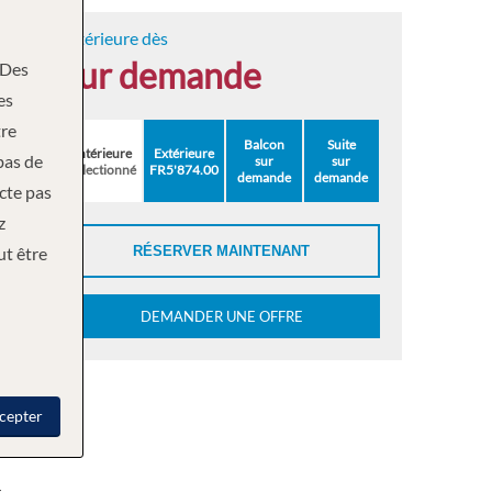
Intérieure dès
sur demande
Des
es
re
Balcon
Suite
Intérieure
Extérieure
bas de
sur
sur
Sélectionné
FR5'874.00
demande
demande
ecte pas
z
ut être
RÉSERVER MAINTENANT
DEMANDER UNE OFFRE
cepter
r