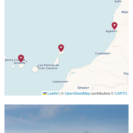
Leaflet
|
©
OpenStreetMap
contributors ©
CARTO
Afternoon