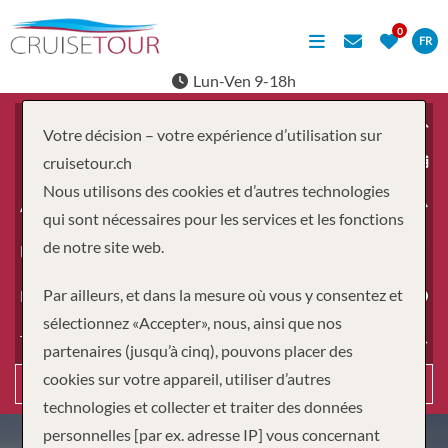
FR
Lun-Ven 9-18h
Votre décision – votre expérience d’utilisation sur
À partir du
cruisetour.ch
Nous utilisons des cookies et d’autres technologies
Adultes
qui sont nécessaires pour les services et les fonctions
de notre site web.
Enfants
Par ailleurs, et dans la mesure où vous y consentez et
Durée
sélectionnez «Accepter», nous, ainsi que nos
Type de voyage
partenaires (jusqu’à cinq), pouvons placer des
cookies sur votre appareil, utiliser d’autres
Recherche
technologies et collecter et traiter des données
personnelles [par ex. adresse IP] vous concernant