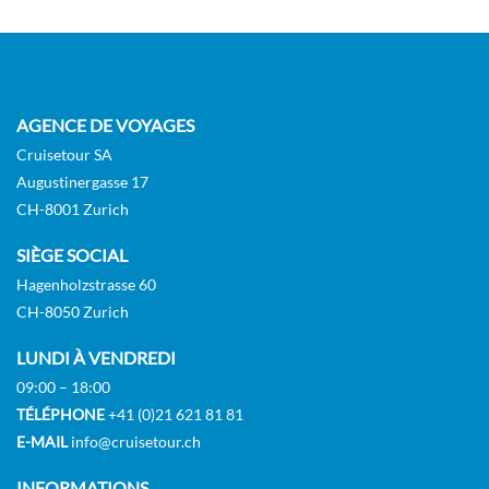
8
10
5
14
Intérieure
FR1'241.00
AGENCE DE VOYAGES
Cruisetour SA
DEMANDER
SÉLECTIONNER
UNE OFFRE
Augustinergasse 17
CH-8001 Zurich
SIÈGE SOCIAL
Cabine intérieure avec douche-[OB]
Hagenholzstrasse 60
CH-8050 Zurich
14
Intérieure
LUNDI À VENDREDI
09:00 – 18:00
TÉLÉPHONE
+41 (0)21 621 81 81
FR1'285.00
E-MAIL
info@cruisetour.ch
DEMANDER
INFORMATIONS
SÉLECTIONNER
UNE OFFRE