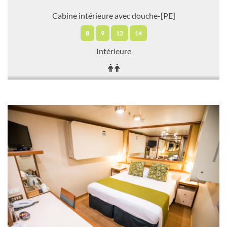
Cabine intérieure avec douche-[PE]
8
9
12
14
Intérieure
FR1'208.00
DEMANDER
SÉLECTIONNER
UNE OFFRE
Cabine intérieure avec douche-[PA]
9
10
11
12
Intérieure
FR1'241.00