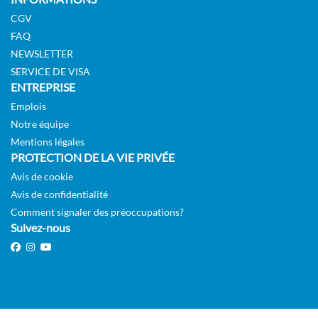
CGV
FAQ
NEWSLETTER
Cabine extérieure avec douche (vue partiellement obstruée)-
SERVICE DE VISA
[ME]
ENTREPRISE
Emplois
8
Notre équipe
Extérieure
Mentions légales
PROTECTION DE LA VIE PRIVÉE
Avis de cookie
FR1'340.00
Avis de confidentialité
DEMANDER
Comment signaler des préoccupations?
SÉLECTIONNER
UNE OFFRE
Suivez-nous
Cabine extérieure avec douche (vue partiellement obstruée)-
[MF]