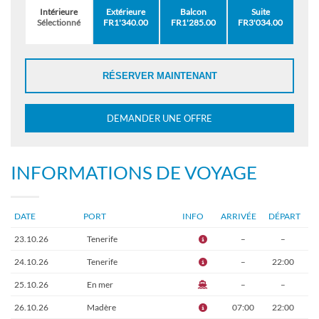
Intérieure
Extérieure
Balcon
Suite
Sélectionné
FR1'340.00
FR1'285.00
FR3'034.00
RÉSERVER MAINTENANT
DEMANDER UNE OFFRE
INFORMATIONS DE VOYAGE
DATE
PORT
INFO
ARRIVÉE
DÉPART
23.10.26
Tenerife
–
–
24.10.26
Tenerife
–
22:00
25.10.26
En mer
–
–
26.10.26
Madère
07:00
22:00