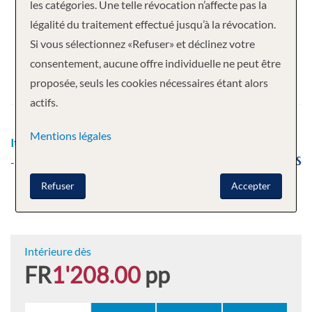
Votre croisière
les catégories. Une telle révocation n’affecte pas la
légalité du traitement effectué jusqu’à la révocation.
7 nuits
Azura
Si vous sélectionnez «Refuser» et déclinez votre
Départ
consentement, aucune offre individuelle ne peut être
proposée, seuls les cookies nécessaires étant alors
23.10.2026
actifs.
Mentions légales
Itinéraire
Tenerife - Tenerife - Madère - Agadir
- Arrecife - Tenerife
Refuser
Accepter
Intérieure dès
FR
1'208.00
pp