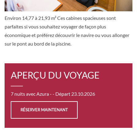
DEMANDER
SÉLECTIONNER
UNE OFFRE
Environ 14,77 à 21,93 m² Ces cabines spacieuses sont
parfaites si vous souhaitez voyager de façon plus
économique et préférez découvrir le navire ou vous allonger
Cabine intérieure avec douche-[PB]
sur le pont au bord de la piscine.
9
10
11
12
Intérieure
APERÇU DU VOYAGE
FR1'241.00
7 nuits avec Azura -
- Départ 23.10.2026
DEMANDER
SÉLECTIONNER
UNE OFFRE
RÉSERVER MAINTENANT
Cabine intérieure avec douche-[PC]