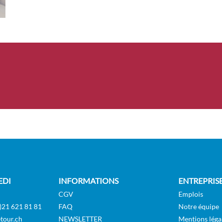
e avec balcon français
Suite
Pont Lotus
]
 de luxe – [DS]
Suite
Pont Lotus
EDI
INFORMATIONS
ENTREPRIS
CGV
Emplois
)21 621 81 81
FAQ
Notre équipe
tour.ch
NEWSLETTER
Mentions léga