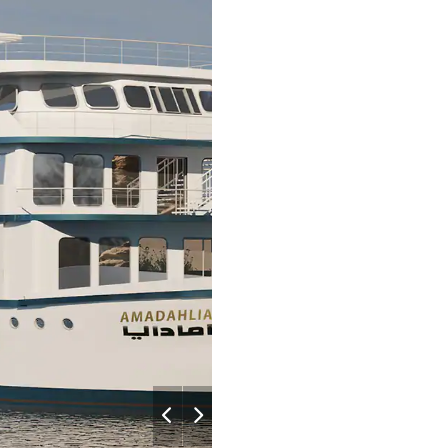
–
–
Salon
–
–
–
–
–
–
–
–
–
–
–
–
–
–