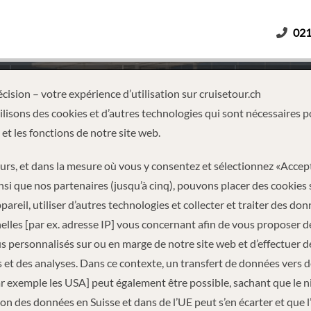
021
Adultes
Enfants
Durée
cision – votre expérience d’utilisation sur cruisetour.ch
lisons des cookies et d’autres technologies qui sont nécessaires p
 et les fonctions de notre site web.
 DU NIL
eurs, et dans la mesure où vous y consentez et sélectionnez «Accep
nsi que nos partenaires (jusqu’à cinq), pouvons placer des cookies 
pareil, utiliser d’autres technologies et collecter et traiter des do
lles [par ex. adresse IP] vous concernant afin de vous proposer d
 personnalisés sur ou en marge de notre site web et d’effectuer d
 et des analyses. Dans ce contexte, un transfert de données vers 
ar exemple les USA] peut également être possible, sachant que le 
INFORMATIONS DE VOYAGE
on des données en Suisse et dans de l’UE peut s’en écarter et que l