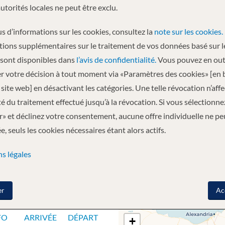
autorités locales ne peut être exclu.
Départ
s d’informations sur les cookies, consultez la
note sur les cookies.
04.11.2026
tions supplémentaires sur le traitement de vos données basé sur l
 sont disponibles dans
l’avis de confidentialité.
Vous pouvez en out
r votre décision à tout moment via «Paramètres des cookies» [en 
uxor - Edfou - Edfou - Assouan - Assouan - Assouan
site web] en désactivant les catégories. Une telle révocation n’aff
ité du traitement effectué jusqu’à la révocation. Si vous sélectionne
» et déclinez votre consentement, aucune offre individuelle ne pe
, seuls les cookies nécessaires étant alors actifs.
s légales
GE
er
Ac
FO
ARRIVÉE
DÉPART
+