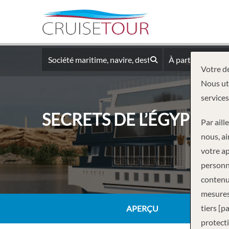
À partir du
Votre dé
Nous uti
services
SECRETS DE L’ÉGYPTE ET
Par aill
nous, ai
votre ap
personne
contenus
mesures
tiers [p
APERÇU
protecti