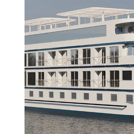
12.11.26
Esna
Terrasse
12.11.26
Louxor
13.11.26
Louxor
13.11.26
Qena
13.11.26
Louxor
14.11.26
Louxor
14.11.26
Le Caire
15.11.26
Le Caire