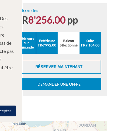
Balcon dès
FR
8'256.00
pp
Des
es
re
Intérieure
Extérieure
Balcon
Suite
bas de
sur
FR6'992.00
Sélectionné
FR9'184.00
demande
ecte pas
z
ut être
RÉSERVER MAINTENANT
DEMANDER UNE OFFRE
cepter