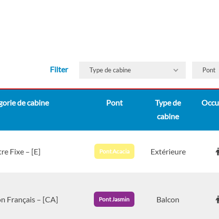
Filter
Type de cabine
Pont
orie de cabine
Pont
Type de
Occu
cabine
re Fixe – [E]
Extérieure
Pont Acacia
n Français – [CA]
Balcon
Pont Jasmin