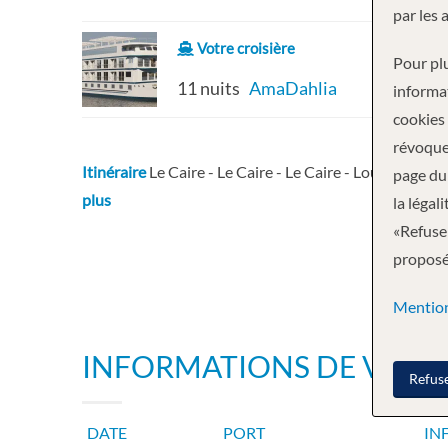
par les 
Votre croisière
Pour plu
11 nuits
AmaDahlia
informa
cookies
révoque
Itinéraire
Le Caire - Le Caire - Le Caire - Louxor - Lo
page du 
plus
la légal
«Refuser
proposée
Mention
INFORMATIONS DE VOYA
Refus
DATE
PORT
IN