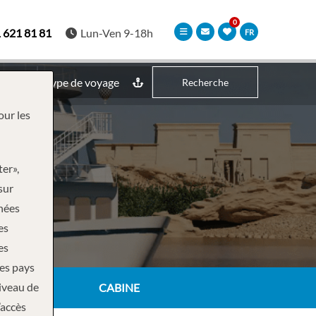
 621 81 81
Lun-Ven 9-18h
FR
Type de voyage
Recherche
our les
ter»,
sur
nnées
es
es
des pays
niveau de
CABINE
’accès