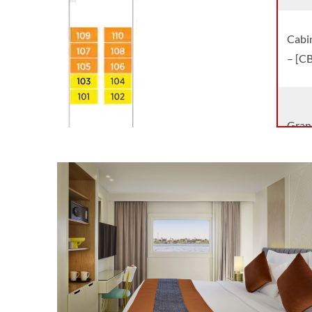
Cabin
– [CB
Grand
Suite
Cabin
– [SA