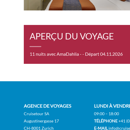
Cabin
– [SB
APERÇU DU VOYAGE
Suite
11 nuits avec AmaDahlia -
- Départ 04.11.2026
AGENCE DE VOYAGES
LUNDI À VENDR
Cruisetour SA
09:00 – 18:00
Augustinergasse 17
TÉLÉPHONE
+41 (0
CH-8001 Zurich
E-MAIL
info@cruise