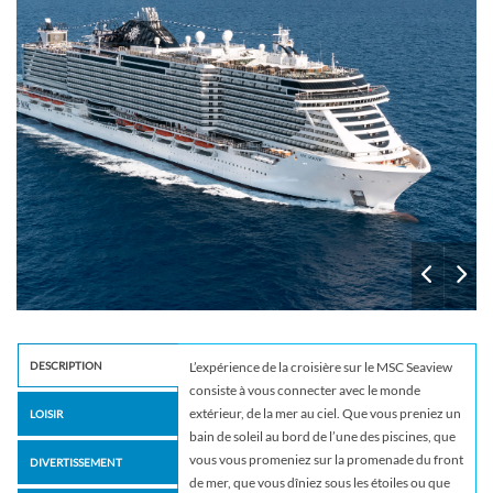
DESCRIPTION
L’expérience de la croisière sur le MSC Seaview
consiste à vous connecter avec le monde
extérieur, de la mer au ciel. Que vous preniez un
LOISIR
bain de soleil au bord de l’une des piscines, que
vous vous promeniez sur la promenade du front
DIVERTISSEMENT
de mer, que vous dîniez sous les étoiles ou que