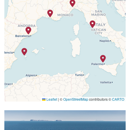
Leaflet
|
©
OpenStreetMap
contributors ©
CARTO
i_juniors_club_05
sv_restaurant_bar_garage