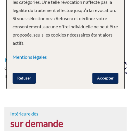
Votre croisière
les catégories. Une telle révocation n’affecte pas la
légalité du traitement effectué jusqu’à la révocation.
7 nuits
MSC Seaview
Si vous sélectionnez «Refuser» et déclinez votre
Départ
consentement, aucune offre individuelle ne peut être
proposée, seuls les cookies nécessaires étant alors
13.08.2026
actifs.
Mentions légales
Itinéraire
Barcelone - Marseille, France -
Gênes, Italie - Civitavecchia - Palerme -
Ibiza - Barcelone
Refuser
Accepter
Intérieure dès
sur demande