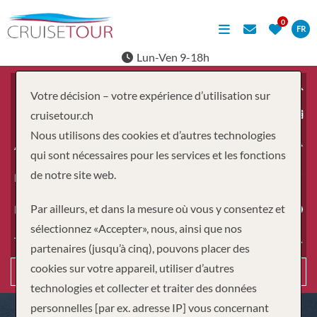
FR
Lun-Ven 9-18h
Votre décision – votre expérience d’utilisation sur
À partir du
cruisetour.ch
Nous utilisons des cookies et d’autres technologies
Adultes
qui sont nécessaires pour les services et les fonctions
de notre site web.
Enfants
Par ailleurs, et dans la mesure où vous y consentez et
Durée
sélectionnez «Accepter», nous, ainsi que nos
Type de voyage
partenaires (jusqu’à cinq), pouvons placer des
cookies sur votre appareil, utiliser d’autres
Recherche
technologies et collecter et traiter des données
personnelles [par ex. adresse IP] vous concernant