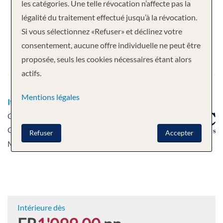
Votre croisière
les catégories. Une telle révocation n’affecte pas la
légalité du traitement effectué jusqu’à la révocation.
10 nuits
MSC Opera
Si vous sélectionnez «Refuser» et déclinez votre
Départ
consentement, aucune offre individuelle ne peut être
proposée, seuls les cookies nécessaires étant alors
12.08.2026
actifs.
Mentions légales
Itinéraire
Marseille, France - Malaga -
Cadix - Lisbonne - Alicante - Mahón -
Olbia, Sardaigne - Gênes, Italie -
Refuser
Accepter
Marseille, France
plus
Intérieure dès