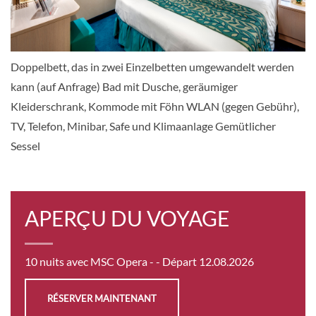
DELUXE SUITE AUREA-[SR1]
Doppelbett, das in zwei Einzelbetten umgewandelt werden
Deck La Boheme
kann (auf Anfrage) Bad mit Dusche, geräumiger
Suite
Kleiderschrank, Kommode mit Föhn WLAN (gegen Gebühr),
sur demande
TV, Telefon, Minibar, Safe und Klimaanlage Gemütlicher
Sessel
SÉLECTIONNER
APERÇU DU VOYAGE
10 nuits avec MSC Opera -
- Départ 12.08.2026
RÉSERVER MAINTENANT