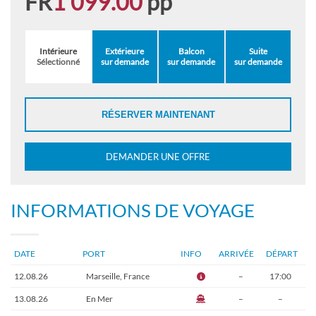
FR
1'099.00
pp
Intérieure
Extérieure
Balcon
Suite
Sélectionné
sur demande
sur demande
sur demande
RÉSERVER MAINTENANT
DEMANDER UNE OFFRE
INFORMATIONS DE VOYAGE
DATE
PORT
INFO
ARRIVÉE
DÉPART
12.08.26
Marseille, France
–
17:00
13.08.26
En Mer
–
–