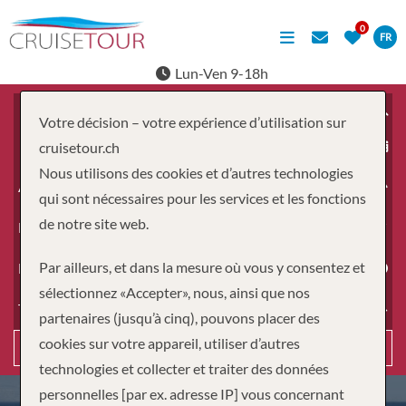
FR
Lun-Ven 9-18h
Votre décision – votre expérience d’utilisation sur
À partir du
cruisetour.ch
Nous utilisons des cookies et d’autres technologies
Adultes
qui sont nécessaires pour les services et les fonctions
de notre site web.
Enfants
Par ailleurs, et dans la mesure où vous y consentez et
Durée
sélectionnez «Accepter», nous, ainsi que nos
Type de voyage
partenaires (jusqu’à cinq), pouvons placer des
cookies sur votre appareil, utiliser d’autres
Recherche
technologies et collecter et traiter des données
personnelles [par ex. adresse IP] vous concernant