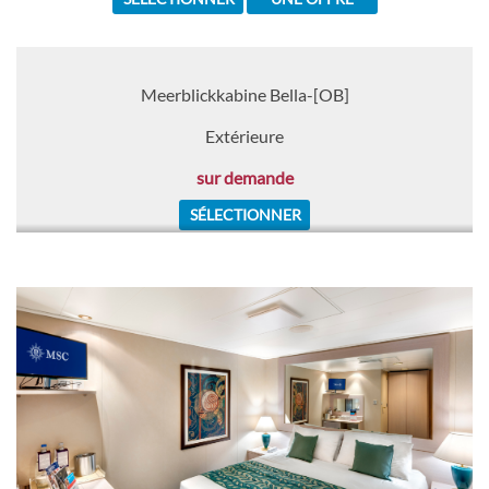
Meerblickkabine Bella-[OB]
Extérieure
sur demande
SÉLECTIONNER
Kabine mit Balkon Aurea-[BA]
Deck Turandot
Balcon
sur demande
SÉLECTIONNER