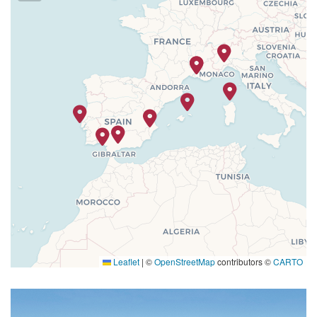
Leaflet
|
©
OpenStreetMap
contributors ©
CARTO
ra
oxpublicareafitnessrelax