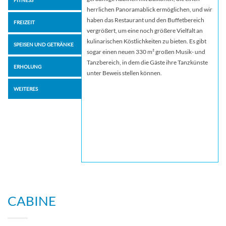
herrlichen Panoramablick ermöglichen, und wir
haben das Restaurant und den Buffetbereich
FREIZEIT
vergrößert, um eine noch größere Vielfalt an
kulinarischen Köstlichkeiten zu bieten. Es gibt
SPEISEN UND GETRÄNKE
sogar einen neuen 330 m² großen Musik- und
Tanzbereich, in dem die Gäste ihre Tanzkünste
ERHOLUNG
unter Beweis stellen können.
WEITERES
CABINE