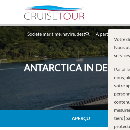
À partir du
Votre dé
Nous uti
services
ANTARCTICA IN DEPTH
Par aill
nous, ai
votre ap
personne
contenus
mesures
tiers [p
APERÇU
protecti