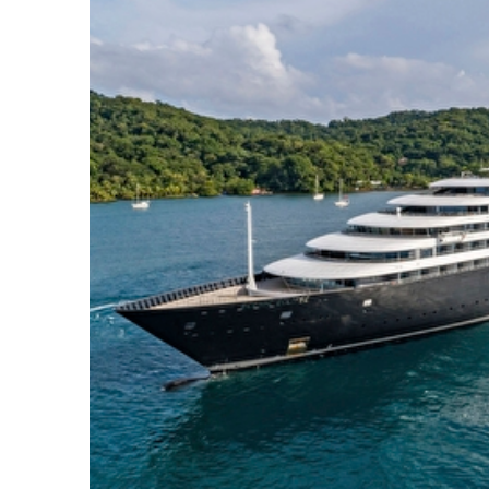
28.12.26
en mer
Azure
29.12.26
Ushuaia
29.12.26
Buenos Aires, Argentina