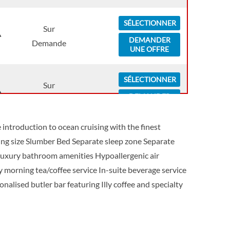
SÉLECTIONNER
Sur
DEMANDER
Demande
UNE OFFRE
SÉLECTIONNER
Sur
DEMANDER
Demande
UNE OFFRE
introduction to ocean cruising with the finest
SÉLECTIONNER
ng size Slumber Bed Separate sleep zone Separate
Sur
DEMANDER
Luxury bathroom amenities Hypoallergenic air
Demande
UNE OFFRE
y morning tea/coffee service In-suite beverage service
onalised butler bar featuring Illy coffee and specialty
SÉLECTIONNER
Sur
DEMANDER
Demande
UNE OFFRE