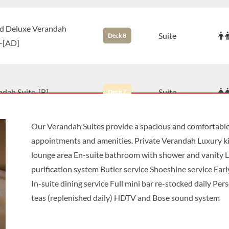
d Deluxe Verandah
Suite
Deck 8
e-[AD]
ndah Suite-[B]
Suite
Deck 7
Our Verandah Suites provide a spacious and comfortable 
appointments and amenities. Private Verandah Luxury ki
xe Verandah Suite-[BA]
Suite
Deck 7
lounge area En-suite bathroom with shower and vanity 
purification system Butler service Shoeshine service Earl
In-suite dining service Full mini bar re-stocked daily Pers
d Deluxe Verandah
teas (replenished daily) HDTV and Bose sound system
Suite
Deck 7
e-[BD]