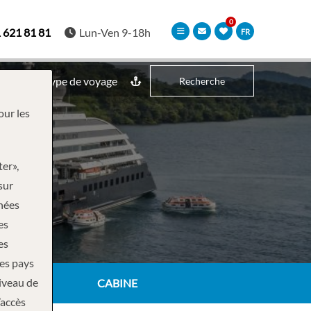
 621 81 81
Lun-Ven 9-18h
FR
Type de voyage
Recherche
our les
ter»,
sur
nnées
es
es
des pays
niveau de
CABINE
’accès