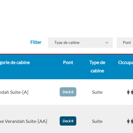
Filter
Type de cabine
Pont
orie de cabine
Pont
Type de
Occupa
cabine
ndah Suite-[A]
Suite
Deck 8
xe Verandah Suite-[AA]
Suite
Deck 8