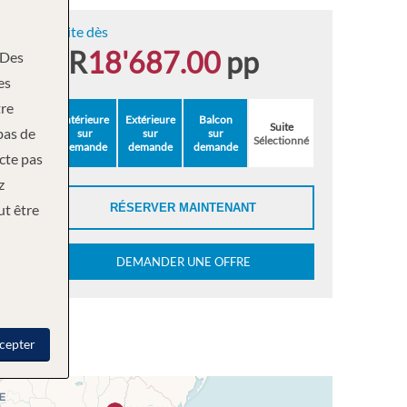
Suite dès
FR
18'687.00
pp
Des
es
re
Intérieure
Extérieure
Balcon
Suite
bas de
sur
sur
sur
Sélectionné
demande
demande
demande
ecte pas
z
ut être
RÉSERVER MAINTENANT
DEMANDER UNE OFFRE
cepter