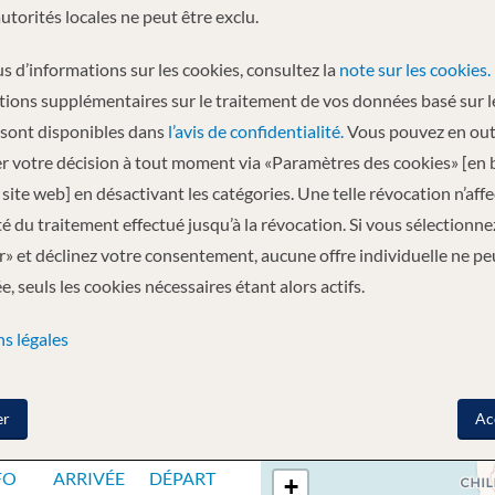
autorités locales ne peut être exclu.
Départ
s d’informations sur les cookies, consultez la
note sur les cookies.
17.12.2026
tions supplémentaires sur le traitement de vos données basé sur l
 sont disponibles dans
l’avis de confidentialité.
Vous pouvez en out
r votre décision à tout moment via «Paramètres des cookies» [en 
entina - Antarctique - Antarctique - Antarctique -
site web] en désactivant les catégories. Une telle révocation n’aff
Buenos Aires, Argentina
plus
ité du traitement effectué jusqu’à la révocation. Si vous sélectionne
» et déclinez votre consentement, aucune offre individuelle ne pe
, seuls les cookies nécessaires étant alors actifs.
s légales
GE
er
Ac
FO
ARRIVÉE
DÉPART
+