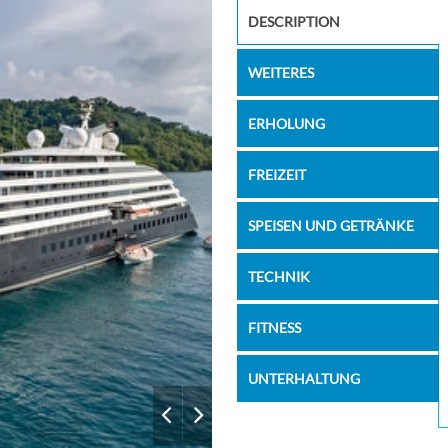
–
–
Elements
DESCRIPTION
–
–
WEITERES
–
–
ERHOLUNG
FREIZEIT
SPEISEN UND GETRÄNKE
TECHNIK
FITNESS
UNTERHALTUNG