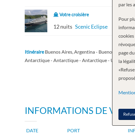
par les 
Votre croisière
Pour plu
12 nuits
Scenic Eclipse
informa
cookies
révoque
Itinéraire
Buenos Aires, Argentina - Buenos Aires, Arg
page du 
Antarctique - Antarctique - Antarctique - Ushuaia - 
la légal
«Refuser
proposée
Mention
INFORMATIONS DE VOYA
Refus
DATE
PORT
IN