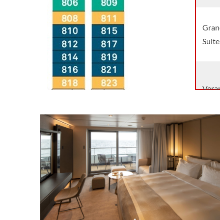
Gran
Suit
Vera
Delu
Gran
Suit