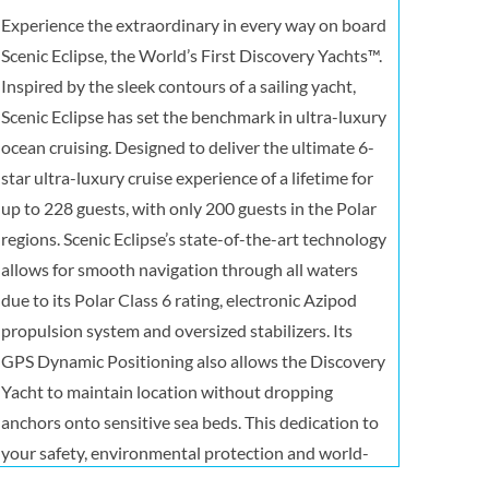
Experience the extraordinary in every way on board
Scenic Eclipse, the World’s First Discovery Yachts™.
Inspired by the sleek contours of a sailing yacht,
Scenic Eclipse has set the benchmark in ultra-luxury
ocean cruising. Designed to deliver the ultimate 6-
star ultra-luxury cruise experience of a lifetime for
up to 228 guests, with only 200 guests in the Polar
regions. Scenic Eclipse’s state-of-the-art technology
allows for smooth navigation through all waters
due to its Polar Class 6 rating, electronic Azipod
propulsion system and oversized stabilizers. Its
GPS Dynamic Positioning also allows the Discovery
Yacht to maintain location without dropping
anchors onto sensitive sea beds. This dedication to
your safety, environmental protection and world-
class innovation has allowed us to design the most