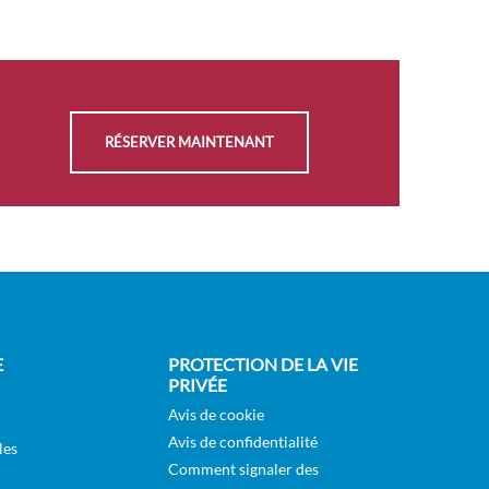
SÉLECTIONNER
Sur
DEMANDER
Demande
UNE OFFRE
RÉSERVER MAINTENANT
SÉLECTIONNER
Sur
DEMANDER
Demande
UNE OFFRE
SÉLECTIONNER
Sur
DEMANDER
Demande
UNE OFFRE
E
PROTECTION DE LA VIE
PRIVÉE
SÉLECTIONNER
Sur
Avis de cookie
DEMANDER
Avis de confidentialité
Demande
les
UNE OFFRE
Comment signaler des