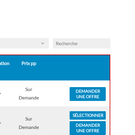
inspiring and exciting itineraries possible. Explore
above, below and beyond the horizon by
helicopter^, submarine^, Zodiac or kayak. From
nature to cultural encounters, and historic cities to
ancient monuments, a Scenic Eclipse voyage is sure
to leave with you with memories that will last a
lifetime.
tion
Prix pp
Sur
DEMANDER
UNE OFFRE
Demande
SÉLECTIONNER
Sur
DEMANDER
Demande
UNE OFFRE