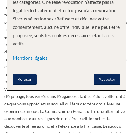
les catégories. Une telle révocation n’affecte pas la
profitez du confort d’une croisière privée à bord des navires d’une
légalité du traitement effectué jusqu’à la révocation.
taille intime: exclusivement entre 64 à 226 invités. Les intérieurs
Si vous sélectionnez «Refuser» et déclinez votre
sont élégants et épurés, faites vous plaisir à bord dans une élégance
consentement, aucune offre individuelle ne peut être
ludique et décontractée, sans formalités. Découvrez des sites
proposée, seuls les cookies nécessaires étant alors
exceptionnels et approchez vous de paysages si souvent
actifs.
inaccessibles aux grands navires. Le registre français nous permet
de visiter des destinations souvent ignorées par d’autres lignes,
Mentions légales
notamment Cuba et la Libye. Profitez de séminaires à bord avec des
experts internationaux, passionnés par leurs sujets, donnant une
nouvelle dimension à tous les sites que vous voyez. Appréciez de
Refuser
Accepter
merveilleux dîners avec cuisine française et internationale, et des
vins gratuits inclus au déjeuner et au dîner. Les membres
d’équipage, tous versés dans l’élégance et la discrétion, veilleront à
ce que vous appréciez un accueil qui fera de votre croisière une
expérience unique. La Compagnie du Ponant offre une alternative
aux nombreux autres lignes de croisière traditionnelles, la
découverte alliée au chic et à l’élégance à la française. Beaucoup