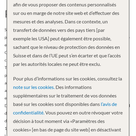
afin de vous proposer des contenus personnalisés
PONANT
sur ou en marge de notre site web et d’effectuer des
mesures et des analyses. Dans ce contexte, un
Seule ligne de croisière française, la Compagnie du Ponant est
transfert de données vers des pays tiers [par
partie intégrante d’une grande tradition maritime en France. Créée
exemple les USA] peut également être possible,
en 1988, la Compagnie du Ponant est détenue par le Groupe CMA
sachant que le niveau de protection des données en
CGM, troisième groupe maritime mondial de transport de
Suisse et dans de l’UE peut s’en écarter et que l’accès
conteneurs et héritier de la célèbre Compagnie Générale
par les autorités locales ne peut être exclu.
Transatlantique. Chacun des cinq navires ont leur propre
personnalité et symbolisent l’art de la croisière « à la française » en
Pour plus d’informations sur les cookies, consultez la
accord avec notre philosophie d’entreprise. La flotte de 5 navires
note sur les cookies.
Des informations
autorise le choix. Le Ponant: 32 cabines, un trois-mats raffiné et
supplémentaires sur le traitement de vos données
efficace. Le Levant: 45 cabines, yacht privé racé et élégant. Le
basé sur les cookies sont disponibles dans
l’avis de
Diamant: 113 cabines, laissez-vous emporter vers le lointain à bord
confidentialité.
Vous pouvez en outre révoquer votre
de ce navire d’expédition. Et enfin, entrés en service en 2010/2011
deux nouveaux navires écrins: Le Boréal et L’Austral: vaisseaux de
décision à tout moment via «Paramètres des
132 cabines et suites, offrants une gamme de nouveaux itinéraires.
cookies» [en bas de page du site web] en désactivant
La Compagnie du Ponant offre le chic des croisière sans la foule,